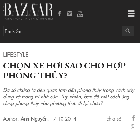
Chọn xe hơi sao cho hợp phong thủy?
Tog
navi
LIFESTYLE
CHỌN XE HƠI SAO CHO HỢP
PHONG THỦY?
Đa số chúng ta đều quan tâm đến phong thủy trong cách xây
dựng và trang trí nhà cửa. Tuy nhiên, bạn đã biết cách ứng
dụng phong thủy vào phương thức đi lại chưa?
Author:
Anh Nguyễn
.
17-10-2014.
chia sẻ
sẻ
Fac