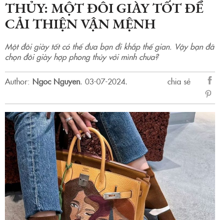
THỦY: MỘT ĐÔI GIÀY TỐT ĐỂ
CẢI THIỆN VẬN MỆNH
Một đôi giày tốt có thể đưa bạn đi khắp thế gian. Vậy bạn đã
chọn đôi giày hợp phong thủy với mình chưa?
Author:
Ngoc Nguyen
.
03-07-2024.
chia sẻ
sẻ
Fac