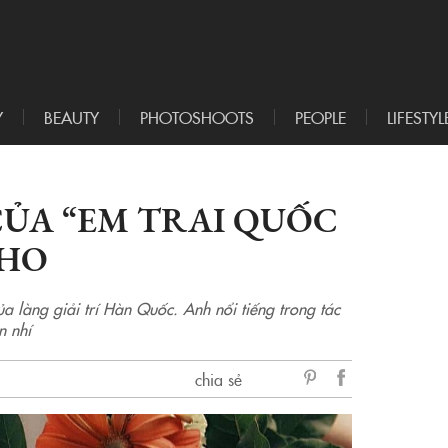
Y
BEAUTY
PHOTOSHOOTS
PEOPLE
LIFESTYL
 CỦA “EM TRAI QUỐC
 HO
ủa làng giải trí Hàn Quốc. Anh nổi tiếng trong tác
n nhí
chia sẻ
sẻ
Facebook