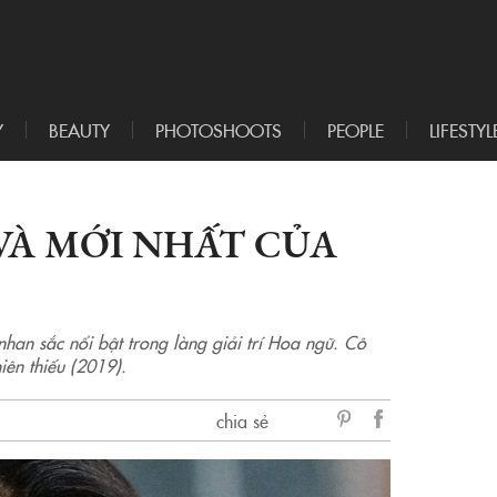
Y
BEAUTY
PHOTOSHOOTS
PEOPLE
LIFESTYL
 VÀ MỚI NHẤT CỦA
nhan sắc nổi bật trong làng giải trí Hoa ngữ. Cô
iên thiếu (2019).
chia sẻ
sẻ
Facebook