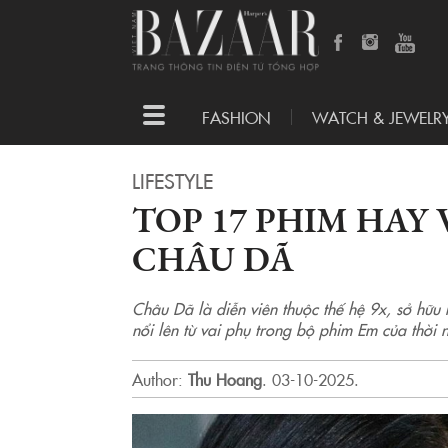
Toggle
FASHION
WATCH & JEWELR
navigation
LIFESTYLE
TOP 17 PHIM HAY
CHÂU DÃ
Châu Dã là diễn viên thuộc thế hệ 9x, sở hữu 
nổi lên từ vai phụ trong bộ phim Em của thời n
Author:
Thu Hoang
.
03-10-2025.