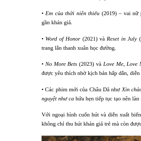
•
Em của thời niên thiếu
(2019) – vai nữ 
gần khán giả.
•
Word of Honor
(2021) và
Reset in July
(
trang lẫn thanh xuân học đường.
•
No More Bets
(2023) và
Love Me, Love 
được yêu thích nhờ kịch bản hấp dẫn, diễn 
• Các phim mới của Châu Dã như
Xin chà
nguyệt như ca
hứa hẹn tiếp tục tạo nên làn
Với ngoại hình cuốn hút và diễn xuất biế
không chỉ thu hút khán giả trẻ mà còn được