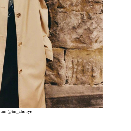
gram @im_zhouye