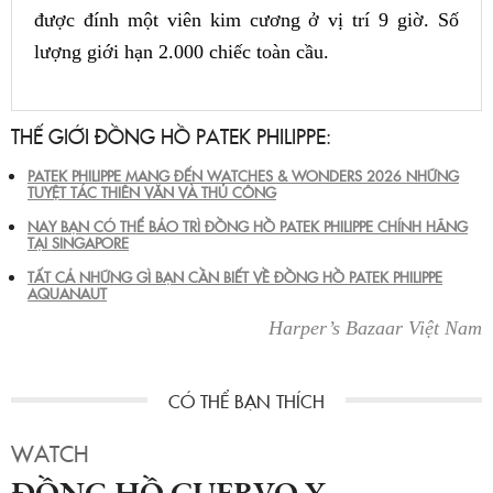
được đính một viên kim cương ở vị trí 9 giờ. Số
lượng giới hạn 2.000 chiếc toàn cầu.
THẾ GIỚI ĐỒNG HỒ PATEK PHILIPPE:
PATEK PHILIPPE MANG ĐẾN WATCHES & WONDERS 2026 NHỮNG
TUYỆT TÁC THIÊN VĂN VÀ THỦ CÔNG
NAY BẠN CÓ THỂ BẢO TRÌ ĐỒNG HỒ PATEK PHILIPPE CHÍNH HÃNG
TẠI SINGAPORE
TẤT CẢ NHỮNG GÌ BẠN CẦN BIẾT VỀ ĐỒNG HỒ PATEK PHILIPPE
AQUANAUT
Harper’s Bazaar Việt Nam
WATCH
ĐỒNG HỒ CUERVO Y