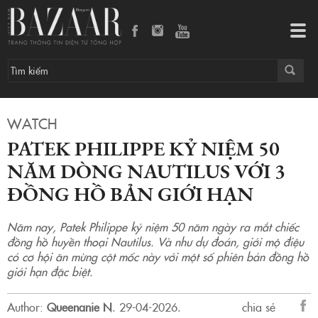
Patek Philippe kỷ niệm 50 năm dòng Nautilus với 3 đồng hồ bản giới hạn
Tog
navi
WATCH
PATEK PHILIPPE KỶ NIỆM 50
NĂM DÒNG NAUTILUS VỚI 3
ĐỒNG HỒ BẢN GIỚI HẠN
Năm nay, Patek Philippe kỷ niệm 50 năm ngày ra mắt chiếc
đồng hồ huyền thoại Nautilus. Và như dự đoán, giới mộ điệu
có cơ hội ăn mừng cột mốc này với một số phiên bản đồng hồ
giới hạn đặc biệt.
Author:
Queenanie N
.
29-04-2026.
chia sẻ