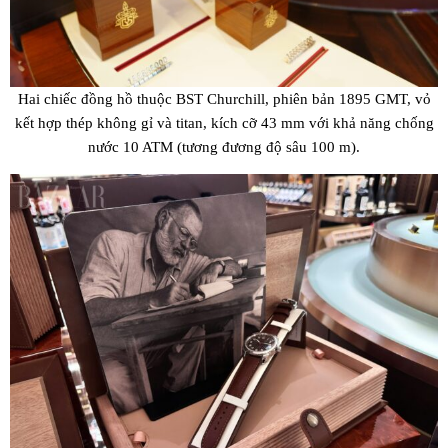
Hai chiếc đồng hồ thuộc BST Churchill, phiên bản 1895 GMT, vỏ
kết hợp thép không gỉ và titan, kích cỡ 43 mm với khả năng chống
nước 10 ATM (tương đương độ sâu 100 m).