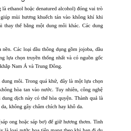
là ethanol hoặc denatured alcohol) đóng vai trò
 giúp mùi hương khuếch tán vào không khí khi
hải thay thế bằng một dung môi khác. Các dung
 nền. Các loại dầu thông dụng gồm jojoba, dầu
ng lựa chọn truyền thống nhất và có nguồn gốc
 ở khắp Nam Á và Trung Đông.
dung môi. Trong quá khứ, đây là một lựa chọn
 không hòa tan vào nước. Tuy nhiên, công nghệ
 dung dịch này có thể hòa quyện. Thành quả là
 da, không gây châm chích hay khô da.
(sáp ong hoặc sáp bơ) để giữ hương thơm. Tinh
y là loại nước hoa tiện mang theo khi bạn đi du