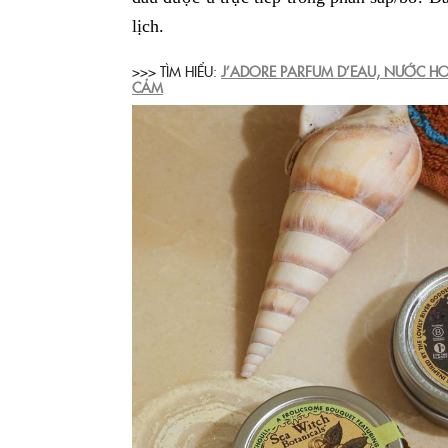
lịch.
>>> TÌM HIỂU:
J’ADORE PARFUM D’EAU, NƯỚC 
CẢM