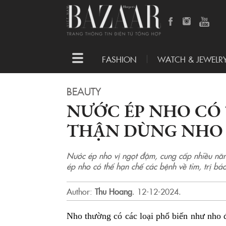
Toggle
FASHION
WATCH & JEWELR
navigation
BEAUTY
NƯỚC ÉP NHO CÓ 
THẬN DÙNG NHO 
Nước ép nho vị ngọt đậm, cung cấp nhiều năn
ép nho có thể hạn chế các bệnh về tim, trị bá
Author:
Thu Hoang
.
12-12-2024.
Nho thường có các loại phổ biến như nho đ