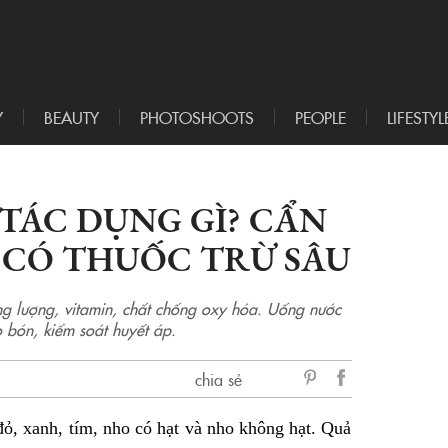
Y
BEAUTY
PHOTOSHOOTS
PEOPLE
LIFESTYL
TÁC DỤNG GÌ? CẨN
CÓ THUỐC TRỪ SÂU
g lượng, vitamin, chất chống oxy hóa. Uống nước
o bón, kiểm soát huyết áp.
chia sẻ
sẻ
ỏ, xanh, tím, nho có hạt và nho không hạt. Quả
Facebook