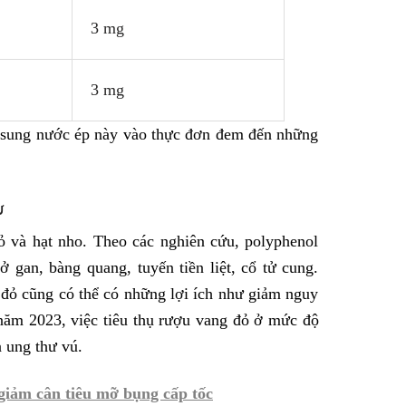
3 mg
3 mg
 sung nước ép này vào thực đơn đem đến những
ư
ỏ và hạt nho. Theo các nghiên cứu, polyphenol
 gan, bàng quang, tuyến tiền liệt, cổ tử cung.
đỏ cũng có thể có những lợi ích như giảm nguy
 năm 2023, việc tiêu thụ rượu vang đỏ ở mức độ
a ung thư vú.
 giảm cân tiêu mỡ bụng cấp tốc