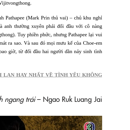
Vijitvongthong.
h Pathapee (Mark Prin thủ vai) – chủ khu nghỉ
à anh thường xuyên phải đối đầu với cô nàng
thong). Tuy phiền phức, nhưng Pathapee lại vui
 mát ra sao. Và sau đó mọi mưu kế của Choe-em
bao giờ, từ đối đầu hai người dần nảy sinh tình
ÁI LAN HAY NHẤT VỀ TÌNH YÊU KHÔNG
h ngang trái
– Ngao Ruk Luang Jai