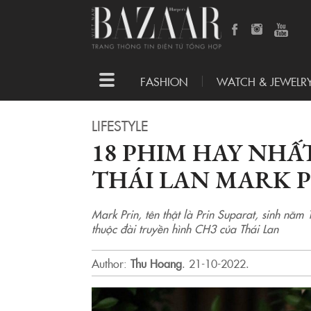
Toggle
FASHION
WATCH & JEWELR
navigation
LIFESTYLE
18 PHIM HAY NH
THÁI LAN MARK P
Mark Prin, tên thật là Prin Suparat, sinh năm 
thuộc đài truyền hình CH3 của Thái Lan
Author:
Thu Hoang
.
21-10-2022.