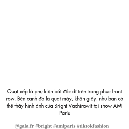
Quạt xếp là phụ kiện bất đắc dĩ trên trang phục front
row. Bên cạnh đó là quạt máy, khăn giấy, như bạn có
thể thấy hình ảnh của Bright Vachirawit tại show AMI
Paris
@gala.fr
#bright
#amiparis
#tiktokfashion