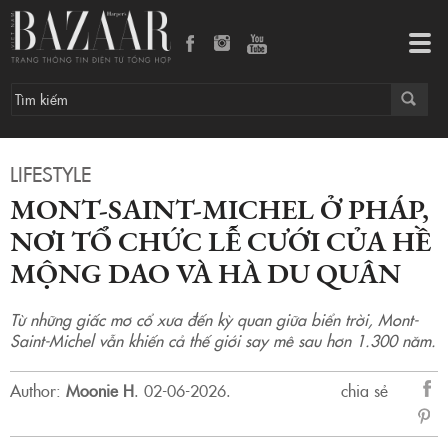
Mont-Saint-Michel ở Pháp, nơi tổ chức lễ cưới của Hề Mộng Dao và Hà Du Quân
Tog
navi
LIFESTYLE
MONT-SAINT-MICHEL Ở PHÁP,
NƠI TỔ CHỨC LỄ CƯỚI CỦA HỀ
MỘNG DAO VÀ HÀ DU QUÂN
Từ những giấc mơ cổ xưa đến kỳ quan giữa biển trời, Mont-
Saint-Michel vẫn khiến cả thế giới say mê sau hơn 1.300 năm.
Author:
Moonie H
.
02-06-2026.
chia sẻ
sẻ
Fac