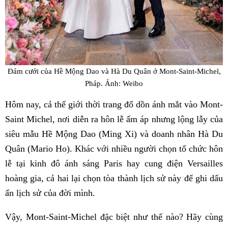
Đám cưới của Hề Mộng Dao và Hà Du Quân ở Mont-Saint-Michel,
Pháp. Ảnh: Weibo
Hôm nay, cả thế giới thời trang đổ dồn ánh mắt vào Mont-
Saint Michel, nơi diễn ra hôn lễ ấm áp nhưng lộng lẫy của
siêu mẫu Hề Mộng Dao (Ming Xi) và doanh nhân Hà Du
Quân (Mario Ho). Khác với nhiều người chọn tổ chức hôn
lễ tại kinh đô ánh sáng Paris hay cung điện Versailles
hoàng gia, cả hai lại chọn tòa thành lịch sử này để ghi dấu
ấn lịch sử của đời mình.
Vậy, Mont-Saint-Michel đặc biệt như thế nào? Hãy cùng