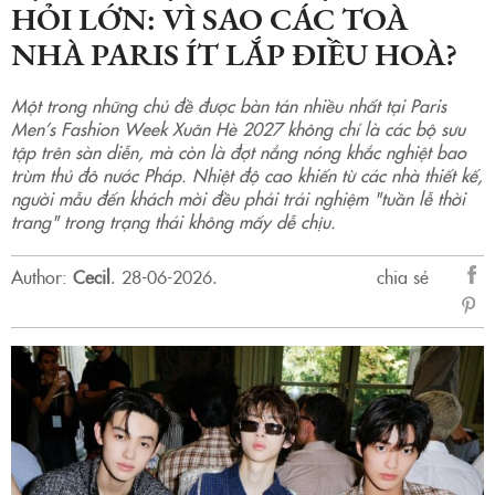
HỎI LỚN: VÌ SAO CÁC TOÀ
NHÀ PARIS ÍT LẮP ĐIỀU HOÀ?
Một trong những chủ đề được bàn tán nhiều nhất tại Paris
Men’s Fashion Week Xuân Hè 2027 không chỉ là các bộ sưu
tập trên sàn diễn, mà còn là đợt nắng nóng khắc nghiệt bao
trùm thủ đô nước Pháp. Nhiệt độ cao khiến từ các nhà thiết kế,
người mẫu đến khách mời đều phải trải nghiệm "tuần lễ thời
trang" trong trạng thái không mấy dễ chịu.
Author:
Cecil
.
28-06-2026.
chia sẻ
sẻ
Fac