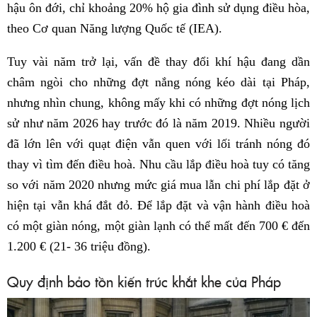
hậu ôn đới, chỉ khoảng 20% hộ gia đình sử dụng điều hòa,
theo Cơ quan Năng lượng Quốc tế (IEA).
Tuy vài năm trở lại, vấn đề thay đổi khí hậu đang dần
châm ngòi cho những đợt nắng nóng kéo dài tại Pháp,
nhưng nhìn chung, không mấy khi có những đợt nóng lịch
sử như năm 2026 hay trước đó là năm 2019. Nhiều người
đã lớn lên với quạt điện vẫn quen với lối tránh nóng đó
thay vì tìm đến điều hoà. Nhu cầu lắp điều hoà tuy có tăng
so với năm 2020 nhưng mức giá mua lẫn chi phí lắp đặt ở
hiện tại vẫn khá đắt đỏ. Để lắp đặt và vận hành điều hoà
có một giàn nóng, một giàn lạnh có thể mất đến 700 € đến
1.200 € (21- 36 triệu đồng).
Quy định bảo tồn kiến trúc khắt khe của Pháp