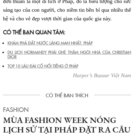
đơn thuần là một di tích ở Pháp, đó là biểu tượng cho sức
sáng tạo của con người, cho niềm tin bền bỉ qua nhiều thế
hệ và cho vẻ đẹp vượt thời gian của quốc gia này.
CÓ THỂ BẠN QUAN TÂM:
KHÁM PHÁ ĐẤT NƯỚC LÃNG MẠN NHẤT: PHÁP
DU LỊCH NORMANDY PHẢI GHÉ THĂM NGÔI NHÀ CỦA CHRISTIAN
DIOR
TOP 10 LÂU ĐÀI CỔ NỔI TIẾNG Ở PHÁP
Harper’s Bazaar Việt Nam
FASHION
MÙA FASHION WEEK NÓNG
LỊCH SỬ TẠI PHÁP ĐẶT RA CÂU