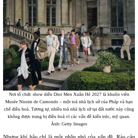
Nơi tổ chức show diễn Dior Men Xuân Hè 2027 là khuôn viên
Musée Nissim de Camondo – một toà nhà lịch sử của Pháp và hạn
chế điều hoà. Tương tự, nhiều toà nhà lịch sử tại đất nước này cũng
không được trang bị điều hoà vì các vấn đề kiến trúc, mỹ quan.
Ảnh: Getty Images
Nhưng khí hậu chỉ là một phần nhỏ của vấn đề. Rào cản