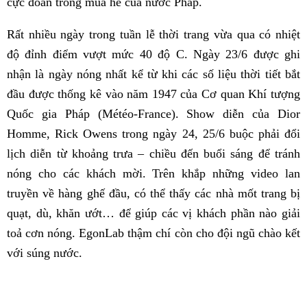
cực đoan trong mùa hè của nước Pháp.
Rất nhiều ngày trong tuần lễ thời trang vừa qua có nhiệt
độ đỉnh điểm vượt mức 40 độ C. Ngày 23/6 được ghi
nhận là ngày nóng nhất kể từ khi các số liệu thời tiết bắt
đầu được thống kê vào năm 1947 của Cơ quan Khí tượng
Quốc gia Pháp (Météo-France). Show diễn của Dior
Homme, Rick Owens trong ngày 24, 25/6 buộc phải đổi
lịch diễn từ khoảng trưa – chiều đến buổi sáng để tránh
nóng cho các khách mời. Trên khắp những video lan
truyền về hàng ghế đầu, có thể thấy các nhà mốt trang bị
quạt, dù, khăn ướt… để giúp các vị khách phần nào giải
toả cơn nóng. EgonLab thậm chí còn cho đội ngũ chào kết
với súng nước.