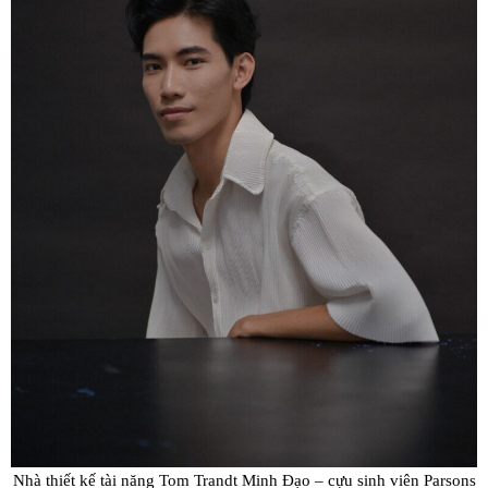
Nhà thiết kế tài năng Tom Trandt Minh Đạo – cựu sinh viên Parsons