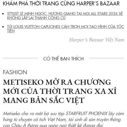
KHÁM PHÁ THỜI TRANG CÙNG HARPER’S BAZAAR
STYLIST LÊ MINH NGỌC: HƯƠNG GIANG TẠI MGI ALL STARS 2026 SẼ
KHÔNG LẶP LẠI THÀNH CÔNG CŨ
TÚI LOUIS VUITTON CAPUCINES CÂN TRỌN MỌI TẠO HÌNH CỦA TÓC
TIÊN
Harper’s Bazaar Việt Nam
FASHION
METISEKO MỞ RA CHƯƠNG
MỚI CỦA THỜI TRANG XA XỈ
MANG BẢN SẮC VIỆT
Metiseko cho ra mắt bộ sưu tập STARFRUIT PHOENIX lấy cảm
hứng từ chuyện cổ tích Việt Nam, tái sinh di sản truyền thống
của Châu Á thông qua ngôn ngữ thiết kế đương đại.