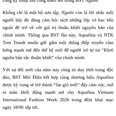
cùng kỹ thuật thủ công khéo léo trong BST
Nguồn
.
Không chỉ là một bộ sưu tập,
Nguồn
còn là lời nhắc mỗi
người hãy đủ dũng cảm bóc tách những lớp vỏ bọc bên
ngoài để trở về với giá trị thuần khiết nguyên bản của
chính mình. Thông qua BST lần này, Aquafina và NTK
Tom Trandt muốn gửi gắm một thông điệp truyền cảm
hứng mạnh mẽ đến thế hệ mới để người trẻ tự tin “Khơi
nguồn bản sắc thuần khiết” của chính mình.
Với sự đổi mới của năm nay cùng tư duy thời trang độc
đáo, BST Môi Điên kết hợp cùng thương hiệu Aquafina
được kỳ vọng sẽ trở thành “làn gió mới” đầy cảm xúc, mở
ra màn khởi động mạnh mẽ cho Aquafina Vietnam
International Fashion Week 2026 trong đêm khai mạc
ngày 18/06 sắp tới.