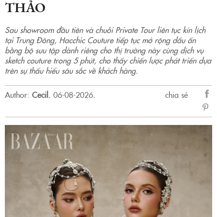
THẢO
Sau showroom đầu tiên và chuỗi Private Tour liên tục kín lịch
tại Trung Đông, Hacchic Couture tiếp tục mở rộng dấu ấn
bằng bộ sưu tập dành riêng cho thị trường này cùng dịch vụ
sketch couture trong 5 phút, cho thấy chiến lược phát triển dựa
trên sự thấu hiểu sâu sắc về khách hàng.
Author:
Cecil
.
06-08-2026.
chia sẻ
sẻ
Fac