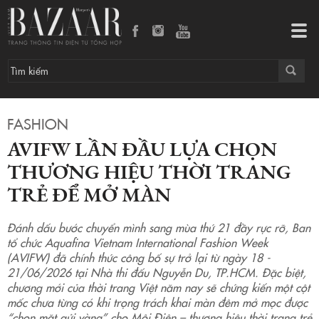
AVIFW lần đầu lựa chọn thương hiệu thời trang trẻ để mở màn
Tog
navi
FASHION
AVIFW LẦN ĐẦU LỰA CHỌN
THƯƠNG HIỆU THỜI TRANG
TRẺ ĐỂ MỞ MÀN
Đánh dấu bước chuyển mình sang mùa thứ 21 đầy rực rỡ, Ban
tổ chức Aquafina Vietnam International Fashion Week
(AVIFW) đã chính thức công bố sự trở lại từ ngày 18 -
21/06/2026 tại Nhà thi đấu Nguyễn Du, TP.HCM. Đặc biệt,
chương mới của thời trang Việt năm nay sẽ chứng kiến một cột
mốc chưa từng có khi trọng trách khai màn đêm mở mọc được
“chọn mặt gửi vàng” cho Môi Điên – thương hiệu thời trang trẻ