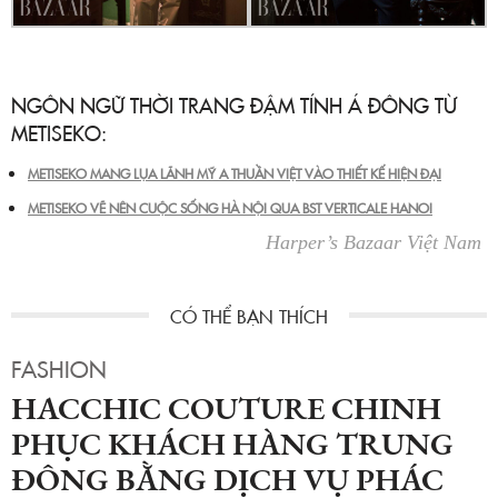
NGÔN NGỮ THỜI TRANG ĐẬM TÍNH Á ĐÔNG TỪ
METISEKO:
METISEKO MANG LỤA LÃNH MỸ A THUẦN VIỆT VÀO THIẾT KẾ HIỆN ĐẠI
METISEKO VẼ NÊN CUỘC SỐNG HÀ NỘI QUA BST VERTICALE HANOI
Harper’s Bazaar Việt Nam
FASHION
HACCHIC COUTURE CHINH
PHỤC KHÁCH HÀNG TRUNG
ĐÔNG BẰNG DỊCH VỤ PHÁC