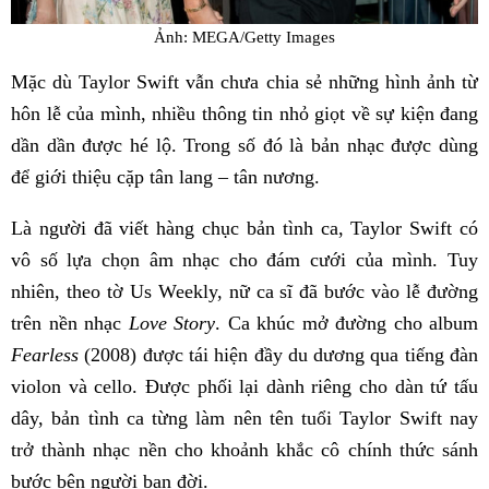
Ảnh: MEGA/Getty Images
Mặc dù Taylor Swift vẫn chưa chia sẻ những hình ảnh từ
hôn lễ của mình, nhiều thông tin nhỏ giọt về sự kiện đang
dần dần được hé lộ. Trong số đó là bản nhạc được dùng
để giới thiệu cặp tân lang – tân nương.
Là người đã viết hàng chục bản tình ca, Taylor Swift có
vô số lựa chọn âm nhạc cho đám cưới của mình. Tuy
nhiên, theo tờ Us Weekly, nữ ca sĩ đã bước vào lễ đường
trên nền nhạc
Love Story
. Ca khúc mở đường cho album
Fearless
(2008) được tái hiện đầy du dương qua tiếng đàn
violon và cello. Được phối lại dành riêng cho dàn tứ tấu
dây, bản tình ca từng làm nên tên tuổi Taylor Swift nay
trở thành nhạc nền cho khoảnh khắc cô chính thức sánh
bước bên người bạn đời.