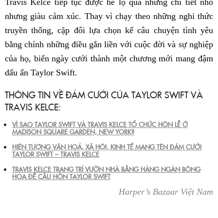
Travis Kelce tiếp tục được hé lộ qua những chi tiết nhỏ
nhưng giàu cảm xúc. Thay vì chạy theo những nghi thức
truyền thống, cặp đôi lựa chọn kể câu chuyện tình yêu
bằng chính những điều gắn liền với cuộc đời và sự nghiệp
của họ, biến ngày cưới thành một chương mới mang đậm
dấu ấn Taylor Swift.
THÔNG TIN VỀ ĐÁM CƯỚI CỦA TAYLOR SWIFT VÀ
TRAVIS KELCE:
VÌ SAO TAYLOR SWIFT VÀ TRAVIS KELCE TỔ CHỨC HÔN LỄ Ở
MADISON SQUARE GARDEN, NEW YORK?
HIỆN TƯỢNG VĂN HOÁ, XÃ HỘI, KINH TẾ MANG TÊN ĐÁM CƯỚI
TAYLOR SWIFT – TRAVIS KELCE
TRAVIS KELCE TRANG TRÍ VƯỜN NHÀ BẰNG HÀNG NGÀN BÔNG
HOA ĐỂ CẦU HÔN TAYLOR SWIFT
Harper’s Bazaar Việt Nam