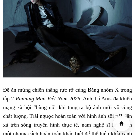
Để ăn mừng chiến thắng rực rỡ cùng Băng nhóm X trong
tập 2
Running Man Việt Nam 2026
, Anh Tú Atus đã khiến
mạng xã hội “bùng nổ” khi tung ra bộ ảnh mới vô cùng
chất lượng. Trái ngược hoàn toàn với hình ảnh sôi nổi, lăn
xả trên sóng truyền hình thực tế, nam nghệ sĩ lựa chọn
một phong cách hoàn toàn khác biệt để thể hiện khía cạnh