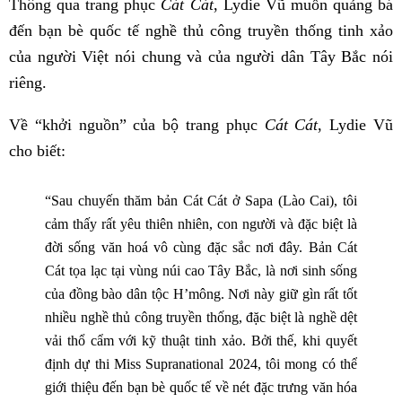
Thông qua trang phục
Cát Cát
, Lydie Vũ muốn quảng bá
đến bạn bè quốc tế nghề thủ công truyền thống tinh xảo
của người Việt nói chung và của người dân Tây Bắc nói
riêng.
Về “khởi nguồn” của bộ trang phục
Cát Cát
, Lydie Vũ
cho biết:
“Sau chuyến thăm bản Cát Cát ở Sapa (Lào Cai), tôi
cảm thấy rất yêu thiên nhiên, con người và đặc biệt là
đời sống văn hoá vô cùng đặc sắc nơi đây. Bản Cát
Cát tọa lạc tại vùng núi cao Tây Bắc, là nơi sinh sống
của đồng bào dân tộc H’mông. Nơi này giữ gìn rất tốt
nhiều nghề thủ công truyền thống, đặc biệt là nghề dệt
vải thổ cẩm với kỹ thuật tinh xảo. Bởi thế, khi quyết
định dự thi Miss Supranational 2024, tôi mong có thể
giới thiệu đến bạn bè quốc tế về nét đặc trưng văn hóa