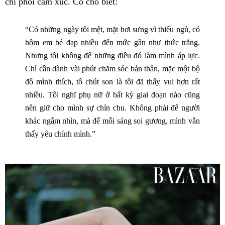
chi phối cảm xúc. Cô cho biết:
“Có những ngày tôi mệt, mặt hơi sưng vì thiếu ngủ, có
hôm em bé đạp nhiều đến mức gần như thức trắng.
Nhưng tôi không để những điều đó làm mình áp lực.
Chỉ cần dành vài phút chăm sóc bản thân, mặc một bộ
đồ mình thích, tô chút son là tôi đã thấy vui hơn rất
nhiều. Tôi nghĩ phụ nữ ở bất kỳ giai đoạn nào cũng
nên giữ cho mình sự chỉn chu. Không phải để người
khác ngắm nhìn, mà để mỗi sáng soi gương, mình vẫn
thấy yêu chính mình.”