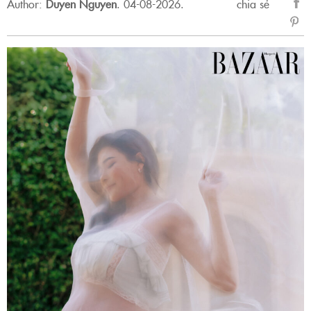
Author:
Duyen Nguyen
.
04-08-2026.
chia sẻ
sẻ
Fac