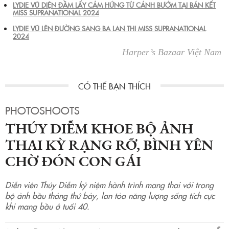
LYDIE VŨ DIỆN ĐẦM LẤY CẢM HỨNG TỪ CÁNH BƯỚM TẠI BÁN KẾT
MISS SUPRANATIONAL 2024
LYDIE VŨ LÊN ĐƯỜNG SANG BA LAN THI MISS SUPRANATIONAL
2024
Harper’s Bazaar Việt Nam
PHOTOSHOOTS
THÚY DIỄM KHOE BỘ ẢNH
THAI KỲ RẠNG RỠ, BÌNH YÊN
CHỜ ĐÓN CON GÁI
Diễn viên Thúy Diễm kỷ niệm hành trình mang thai với trong
bộ ảnh bầu tháng thứ bảy, lan tỏa năng lượng sống tích cực
khi mang bầu ở tuổi 40.