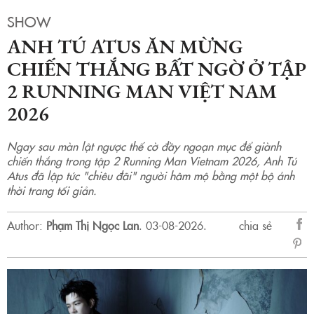
SHOW
ANH TÚ ATUS ĂN MỪNG
CHIẾN THẮNG BẤT NGỜ Ở TẬP
2 RUNNING MAN VIỆT NAM
2026
Ngay sau màn lật ngược thế cờ đầy ngoạn mục để giành
chiến thắng trong tập 2 Running Man Vietnam 2026, Anh Tú
Atus đã lập tức "chiêu đãi" người hâm mộ bằng một bộ ảnh
thời trang tối giản.
Author:
Phạm Thị Ngọc Lan
.
03-08-2026.
chia sẻ
sẻ
Fac