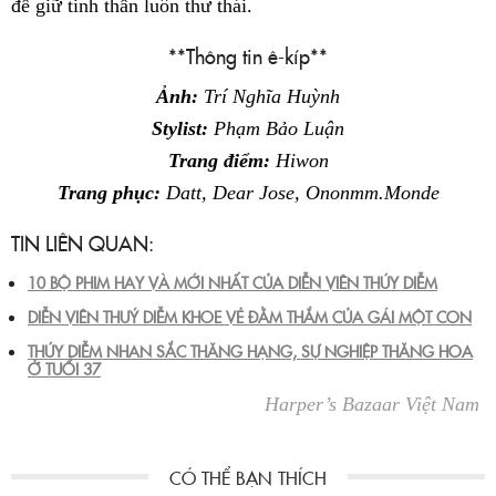
để giữ tinh thần luôn thư thái.
**Thông tin ê-kíp**
Ảnh:
Trí Nghĩa Huỳnh
Stylist:
Phạm Bảo Luận
Trang điểm:
Hiwon
Trang phục:
Datt, Dear Jose, Ononmm.Monde
TIN LIÊN QUAN:
10 BỘ PHIM HAY VÀ MỚI NHẤT CỦA DIỄN VIÊN THÚY DIỄM
DIỄN VIÊN THUÝ DIỄM KHOE VẺ ĐẰM THẮM CỦA GÁI MỘT CON
THÚY DIỄM NHAN SẮC THĂNG HẠNG, SỰ NGHIỆP THĂNG HOA
Ở TUỔI 37
Harper’s Bazaar Việt Nam