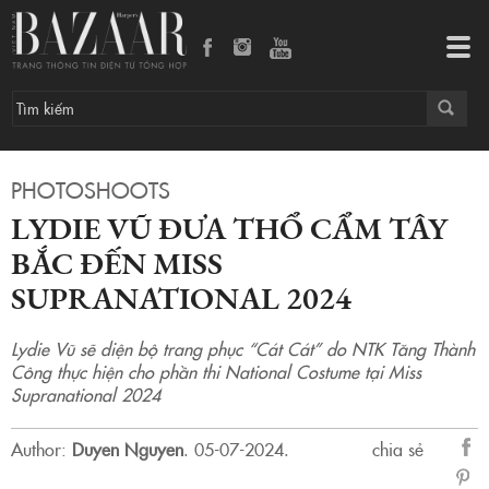
Lydie Vũ đưa thổ cẩm Tây Bắc đến Miss Supranational 2024
Tog
navi
PHOTOSHOOTS
LYDIE VŨ ĐƯA THỔ CẨM TÂY
BẮC ĐẾN MISS
SUPRANATIONAL 2024
Lydie Vũ sẽ diện bộ trang phục “Cát Cát” do NTK Tăng Thành
Công thực hiện cho phần thi National Costume tại Miss
Supranational 2024
Author:
Duyen Nguyen
.
05-07-2024.
chia sẻ
sẻ