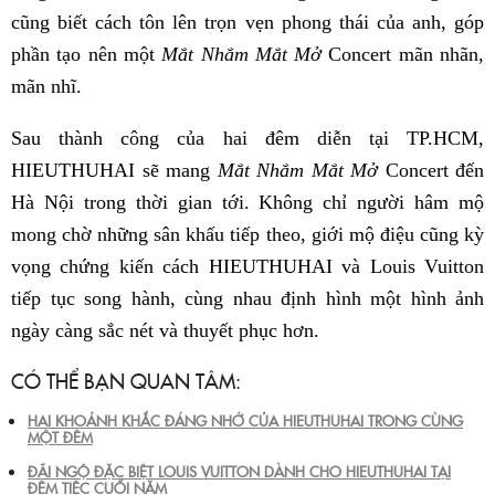
cũng biết cách tôn lên trọn vẹn phong thái của anh, góp
phần tạo nên một
Mắt Nhắm Mắt Mở
Concert mãn nhãn,
mãn nhĩ.
Sau thành công của hai đêm diễn tại TP.HCM,
HIEUTHUHAI sẽ mang
Mắt Nhắm Mắt Mở
Concert đến
Hà Nội trong thời gian tới. Không chỉ người hâm mộ
mong chờ những sân khấu tiếp theo, giới mộ điệu cũng kỳ
vọng chứng kiến cách HIEUTHUHAI và Louis Vuitton
tiếp tục song hành, cùng nhau định hình một hình ảnh
ngày càng sắc nét và thuyết phục hơn.
CÓ THỂ BẠN QUAN TÂM:
HAI KHOẢNH KHẮC ĐÁNG NHỚ CỦA HIEUTHUHAI TRONG CÙNG
MỘT ĐÊM
ĐÃI NGỘ ĐẶC BIỆT LOUIS VUITTON DÀNH CHO HIEUTHUHAI TẠI
ĐÊM TIỆC CUỐI NĂM