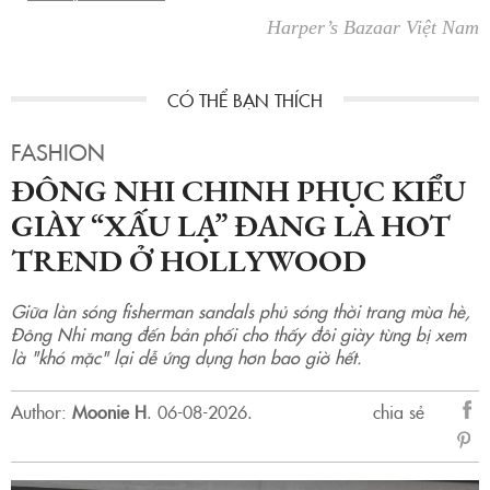
Harper’s Bazaar Việt Nam
FASHION
ĐÔNG NHI CHINH PHỤC KIỂU
GIÀY “XẤU LẠ” ĐANG LÀ HOT
TREND Ở HOLLYWOOD
Giữa làn sóng fisherman sandals phủ sóng thời trang mùa hè,
Đông Nhi mang đến bản phối cho thấy đôi giày từng bị xem
là "khó mặc" lại dễ ứng dụng hơn bao giờ hết.
Author:
Moonie H
.
06-08-2026.
chia sẻ
sẻ
Fac