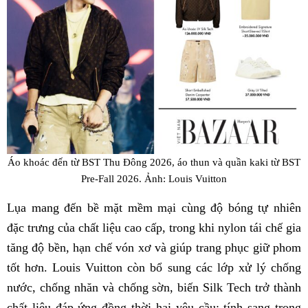
Áo khoác đến từ BST Thu Đông 2026, áo thun và quần kaki từ BST
Pre-Fall 2026. Ảnh: Louis Vuitton
Lụa mang đến bề mặt mềm mại cùng độ bóng tự nhiên
đặc trưng của chất liệu cao cấp, trong khi nylon tái chế gia
tăng độ bền, hạn chế vón xơ và giúp trang phục giữ phom
tốt hơn. Louis Vuitton còn bổ sung các lớp xử lý chống
nước, chống nhăn và chống sờn, biến Silk Tech trở thành
chất liệu đáp ứng đồng thời hai yêu cầu: tính sang trọng