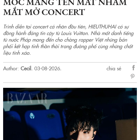
MỐC MANG TÊN MẮT NHẮM
MẮT MỞ CONCERT
Trình diễn tại concert cá nhân đầu tiên, HIEUTHUHAI có sự
đồng hành đáng tin cậy từ Louis Vuitton. Nhà mốt danh tiếng
từ nước Pháp mang đến cho chàng rapper Việt những bản
phối kết hợp tinh thần thời trang đường phố cùng những chất
liệu tinh xảo.
Author:
Cecil
.
03-08-2026.
chia sẻ
sẻ
Fac