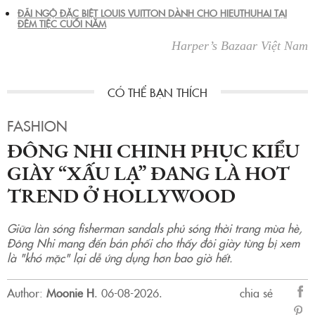
ĐÃI NGỘ ĐẶC BIỆT LOUIS VUITTON DÀNH CHO HIEUTHUHAI TẠI
ĐÊM TIỆC CUỐI NĂM
Harper’s Bazaar Việt Nam
FASHION
ĐÔNG NHI CHINH PHỤC KIỂU
GIÀY “XẤU LẠ” ĐANG LÀ HOT
TREND Ở HOLLYWOOD
Giữa làn sóng fisherman sandals phủ sóng thời trang mùa hè,
Đông Nhi mang đến bản phối cho thấy đôi giày từng bị xem
là "khó mặc" lại dễ ứng dụng hơn bao giờ hết.
Author:
Moonie H
.
06-08-2026.
chia sẻ
sẻ