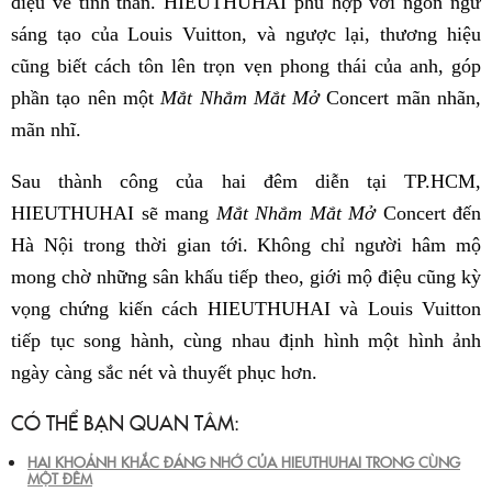
điệu về tinh thần. HIEUTHUHAI phù hợp với ngôn ngữ
sáng tạo của Louis Vuitton, và ngược lại, thương hiệu
cũng biết cách tôn lên trọn vẹn phong thái của anh, góp
phần tạo nên một
Mắt Nhắm Mắt Mở
Concert mãn nhãn,
mãn nhĩ.
Sau thành công của hai đêm diễn tại TP.HCM,
HIEUTHUHAI sẽ mang
Mắt Nhắm Mắt Mở
Concert đến
Hà Nội trong thời gian tới. Không chỉ người hâm mộ
mong chờ những sân khấu tiếp theo, giới mộ điệu cũng kỳ
vọng chứng kiến cách HIEUTHUHAI và Louis Vuitton
tiếp tục song hành, cùng nhau định hình một hình ảnh
ngày càng sắc nét và thuyết phục hơn.
CÓ THỂ BẠN QUAN TÂM:
HAI KHOẢNH KHẮC ĐÁNG NHỚ CỦA HIEUTHUHAI TRONG CÙNG
MỘT ĐÊM