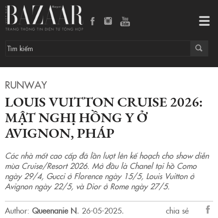
Louis Vuitton Cruise 2026: Mật nghị hồng y ở Avignon, Pháp
Tog
navi
RUNWAY
LOUIS VUITTON CRUISE 2026:
MẬT NGHỊ HỒNG Y Ở
AVIGNON, PHÁP
Các nhà mốt cao cấp đã lần lượt lên kế hoạch cho show diễn
mùa Cruise/Resort 2026. Mở đầu là Chanel tại hồ Como
ngày 29/4, Gucci ở Florence ngày 15/5, Louis Vuitton ở
Avignon ngày 22/5, và Dior ở Rome ngày 27/5.
Author:
Queenanie N
.
26-05-2025.
chia sẻ