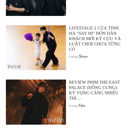
LIVESTAGE 2 CỦA TINH
HÀ “SAY HI” ĐÓN DÀN
KHÁCH MỜI KỲ CỰU VÀ
LUẬT CHƠI CHƯA TỪNG
CÓ
trong
Show
.
REVIEW PHIM THE EAST
PALACE (ĐÔNG CUNG):
KỲ VỌNG CÀNG NHIỀU
THÌ…
trong
Film
.