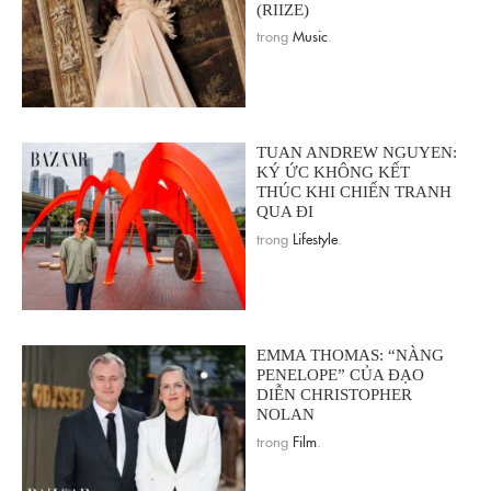
(RIIZE)
trong
Music
.
TUAN ANDREW NGUYEN:
KÝ ỨC KHÔNG KẾT
THÚC KHI CHIẾN TRANH
QUA ĐI
trong
Lifestyle
.
EMMA THOMAS: “NÀNG
PENELOPE” CỦA ĐẠO
DIỄN CHRISTOPHER
NOLAN
trong
Film
.