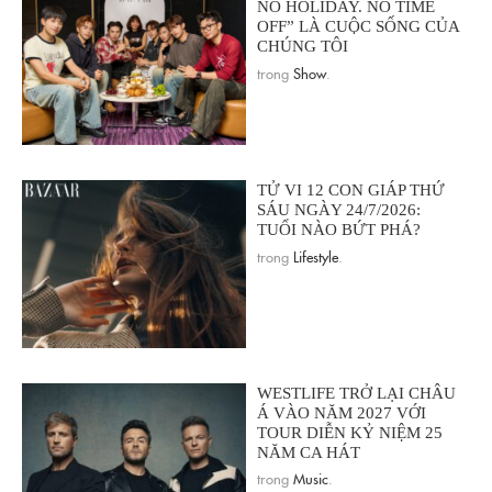
NO HOLIDAY. NO TIME
OFF” LÀ CUỘC SỐNG CỦA
CHÚNG TÔI
trong
Show
.
TỬ VI 12 CON GIÁP THỨ
SÁU NGÀY 24/7/2026:
TUỔI NÀO BỨT PHÁ?
trong
Lifestyle
.
WESTLIFE TRỞ LẠI CHÂU
Á VÀO NĂM 2027 VỚI
TOUR DIỄN KỶ NIỆM 25
NĂM CA HÁT
trong
Music
.