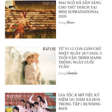
MAI NGÔ ĐÃ SẴN SÀNG
CHO THỬ THÁCH TẠI
MISS SUPRANATIONAL
2026
trong
Show
.
TỬ VI 12 CON GIÁP CHỦ
NHẬT NGÀY 26/7/2026: 5
TUỔI VẬN TRÌNH HANH
THÔNG NGÀY CUỐI
TUẦN
trong
Lifestyle
.
GIA TỘC R MỞ TIỆC KỶ
NIỆM 101 NĂM XA HOA
TRONG TẬP 1 RUNNING
MAN