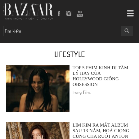
Tog
navi
LIFESTYLE
TOP 5 PHIM KINH DỊ TÂM
LÝ HAY CỦA
HOLLYWOOD GIỐNG
OBSESSION
trong
Film
.
LIM KIM RA MẮT ALBUM
SAU 13 NĂM, HOÀ GIỌNG
CÙNG CHA RUỘT ANTON