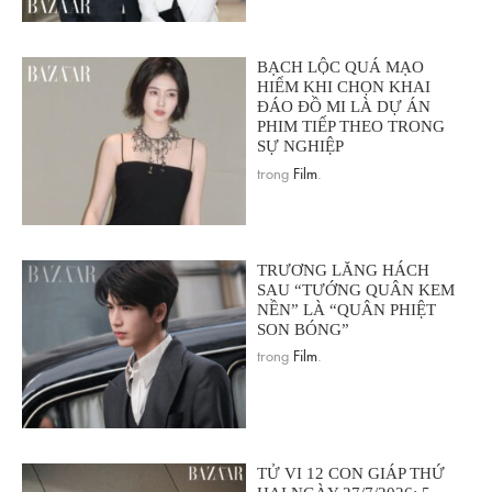
BẠCH LỘC QUÁ MẠO
HIỂM KHI CHỌN KHAI
ĐÁO ĐỒ MI LÀ DỰ ÁN
PHIM TIẾP THEO TRONG
SỰ NGHIỆP
trong
Film
.
TRƯƠNG LĂNG HÁCH
SAU “TƯỚNG QUÂN KEM
NỀN” LÀ “QUÂN PHIỆT
SON BÓNG”
trong
Film
.
TỬ VI 12 CON GIÁP THỨ