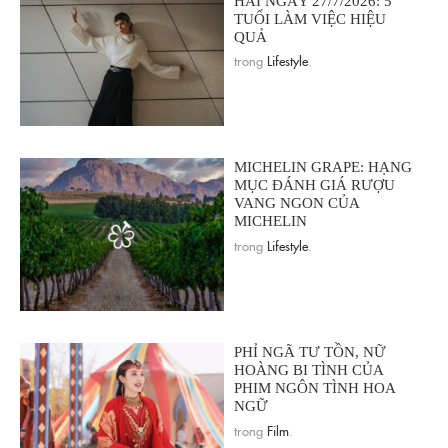
HAI NGÀY 27/7/2026: 5
TUỔI LÀM VIỆC HIỆU
QUẢ
trong
Lifestyle
.
MICHELIN GRAPE: HẠNG
MỤC ĐÁNH GIÁ RƯỢU
VANG NGON CỦA
MICHELIN
trong
Lifestyle
.
PHỈ NGÃ TƯ TỒN, NỮ
HOÀNG BI TÌNH CỦA
PHIM NGÔN TÌNH HOA
NGỮ
trong
Film
.