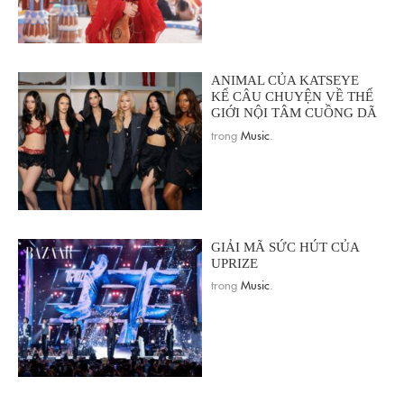
ANIMAL CỦA KATSEYE
KỂ CÂU CHUYỆN VỀ THẾ
GIỚI NỘI TÂM CUỒNG DÃ
trong
Music
.
GIẢI MÃ SỨC HÚT CỦA
UPRIZE
trong
Music
.