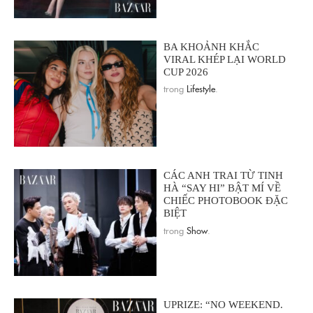
BA KHOẢNH KHẮC
VIRAL KHÉP LẠI WORLD
CUP 2026
trong
Lifestyle
.
CÁC ANH TRAI TỪ TINH
HÀ “SAY HI” BẬT MÍ VỀ
CHIẾC PHOTOBOOK ĐẶC
BIỆT
trong
Show
.
UPRIZE: “NO WEEKEND.