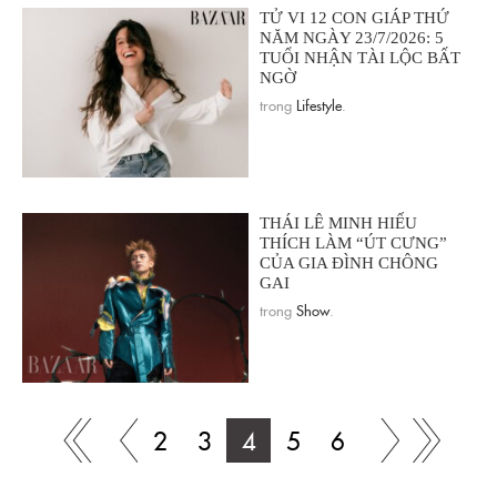
TỬ VI 12 CON GIÁP THỨ
NĂM NGÀY 23/7/2026: 5
TUỔI NHẬN TÀI LỘC BẤT
NGỜ
trong
Lifestyle
.
THÁI LÊ MINH HIẾU
THÍCH LÀM “ÚT CƯNG”
CỦA GIA ĐÌNH CHÔNG
GAI
trong
Show
.
2
3
4
5
6