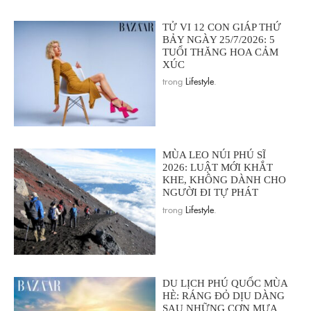
TỬ VI 12 CON GIÁP THỨ
BẢY NGÀY 25/7/2026: 5
TUỔI THĂNG HOA CẢM
XÚC
trong
Lifestyle
.
MÙA LEO NÚI PHÚ SĨ
2026: LUẬT MỚI KHẮT
KHE, KHÔNG DÀNH CHO
NGƯỜI ĐI TỰ PHÁT
trong
Lifestyle
.
DU LỊCH PHÚ QUỐC MÙA
HÈ: RÁNG ĐỎ DỊU DÀNG
SAU NHỮNG CƠN MƯA