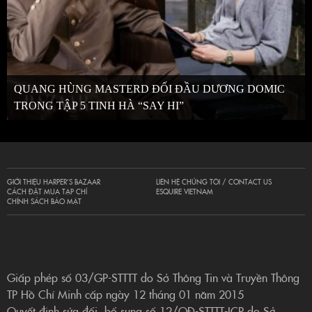
QUANG HÙNG MASTERD ĐỐI ĐẦU DƯƠNG DOMIC
TRONG TẬP 5 TINH HÀ “SAY HI”
GIỚI THIỆU HARPER’S BAZAAR
LIÊN HỆ CHÚNG TÔI / CONTACT US
CÁCH ĐẶT MUA TẠP CHÍ
ESQUIRE VIETNAM
CHÍNH SÁCH BẢO MẬT
Giấp phép số 03/GP-STTTT do Sở Thông Tin và Truyền Thông
TP Hồ Chí Minh cấp ngày 12 tháng 01 năm 2015
Quyết định sửa đổi, bổ sung số 12/QĐ-STTTT-ICP do Sở