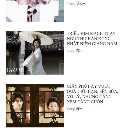
trong
Show
.
TRIỆU KIM MẠCH THAY
NGU THƯ HÂN ĐÓNG
NHẤT NIỆM GIANG NAM
trong
Film
.
GIÂY PHÚT ẤY VƯỢT
QUÁ GIỚI HẠN: SẾN SÚA,
VÔ LÝ, NHƯNG CÀNG
XEM CÀNG CUỐN
trong
Film
.