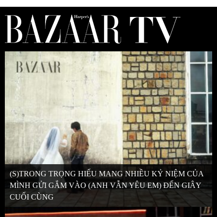
(S)TRONG TRỌNG HIẾU MANG NHIỀU KỶ NIỆM CỦA
MÌNH GỬI GẮM VÀO (ANH VẪN YÊU EM) ĐẾN GIÂY
CUỐI CÙNG