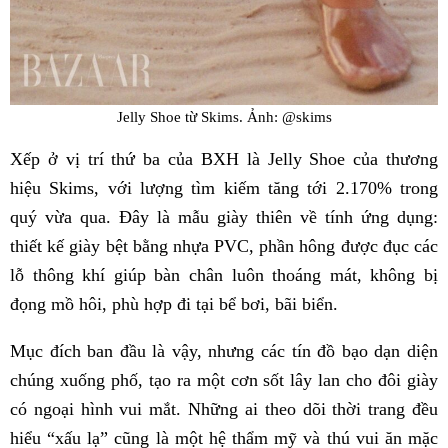
Jelly Shoe từ Skims. Ảnh: @skims
Xếp ở vị trí thứ ba của BXH là Jelly Shoe của thương
hiệu Skims, với lượng tìm kiếm tăng tới 2.170% trong
quý vừa qua. Đây là mẫu giày thiên về tính ứng dụng:
thiết kế giày bệt bằng nhựa PVC, phần hông được đục các
lỗ thông khí giúp bàn chân luôn thoáng mát, không bị
đọng mồ hôi, phù hợp đi tại bể bơi, bãi biển.
Mục đích ban đầu là vậy, nhưng các tín đồ bạo dạn diện
chúng xuống phố, tạo ra một cơn sốt lây lan cho đôi giày
có ngoại hình vui mắt. Những ai theo dõi thời trang đều
hiểu “xấu lạ” cũng là một hệ thẩm mỹ và thú vui ăn mặc