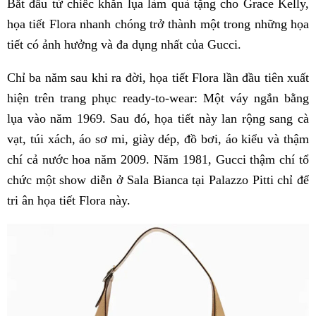
Bắt đầu từ chiếc khăn lụa làm quà tặng cho Grace Kelly,
họa tiết Flora nhanh chóng trở thành một trong những họa
tiết có ảnh hưởng và đa dụng nhất của Gucci.
Chỉ ba năm sau khi ra đời, họa tiết Flora lần đầu tiên xuất
hiện trên trang phục ready-to-wear: Một váy ngắn bằng
lụa vào năm 1969. Sau đó, họa tiết này lan rộng sang cà
vạt, túi xách, áo sơ mi, giày dép, đồ bơi, áo kiểu và thậm
chí cả nước hoa năm 2009. Năm 1981, Gucci thậm chí tổ
chức một show diễn ở Sala Bianca tại Palazzo Pitti chỉ để
tri ân họa tiết Flora này.