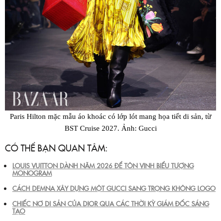
Paris Hilton mặc mẫu áo khoác có lớp lót mang họa tiết di sản, từ
BST Cruise 2027. Ảnh: Gucci
CÓ THỂ BẠN QUAN TÂM:
LOUIS VUITTON DÀNH NĂM 2026 ĐỂ TÔN VINH BIỂU TƯỢNG
MONOGRAM
CÁCH DEMNA XÂY DỰNG MỘT GUCCI SANG TRỌNG KHÔNG LOGO
CHIẾC NƠ DI SẢN CỦA DIOR QUA CÁC THỜI KỲ GIÁM ĐỐC SÁNG
TẠO