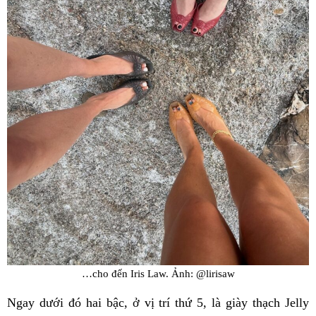
…cho đến Iris Law. Ảnh: @lirisaw
Ngay dưới đó hai bậc, ở vị trí thứ 5, là giày thạch Jelly