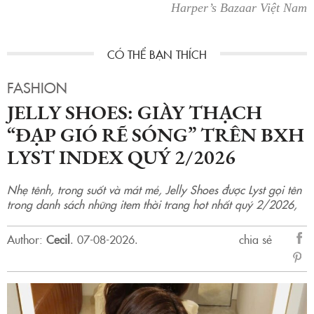
Harper’s Bazaar Việt Nam
FASHION
JELLY SHOES: GIÀY THẠCH
“ĐẠP GIÓ RẼ SÓNG” TRÊN BXH
LYST INDEX QUÝ 2/2026
Nhẹ tênh, trong suốt và mát mẻ, Jelly Shoes được Lyst gọi tên
trong danh sách những item thời trang hot nhất quý 2/2026,
Author:
Cecil
.
07-08-2026.
chia sẻ
sẻ
Fac