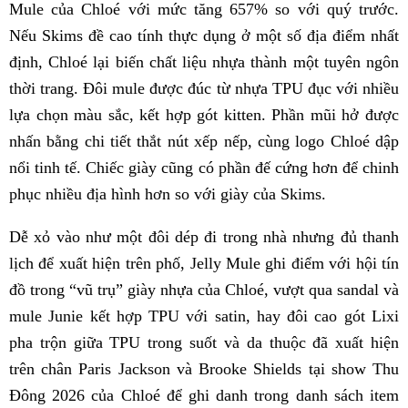
Mule của Chloé với mức tăng 657% so với quý trước.
Nếu Skims đề cao tính thực dụng ở một số địa điểm nhất
định, Chloé lại biến chất liệu nhựa thành một tuyên ngôn
thời trang. Đôi mule được đúc từ nhựa TPU đục với nhiều
lựa chọn màu sắc, kết hợp gót kitten. Phần mũi hở được
nhấn bằng chi tiết thắt nút xếp nếp, cùng logo Chloé dập
nổi tinh tế. Chiếc giày cũng có phần đế cứng hơn để chinh
phục nhiều địa hình hơn so với giày của Skims.
Dễ xỏ vào như một đôi dép đi trong nhà nhưng đủ thanh
lịch để xuất hiện trên phố, Jelly Mule ghi điểm với hội tín
đồ trong “vũ trụ” giày nhựa của Chloé, vượt qua sandal và
mule Junie kết hợp TPU với satin, hay đôi cao gót Lixi
pha trộn giữa TPU trong suốt và da thuộc đã xuất hiện
trên chân Paris Jackson và Brooke Shields tại show Thu
Đông 2026 của Chloé để ghi danh trong danh sách item