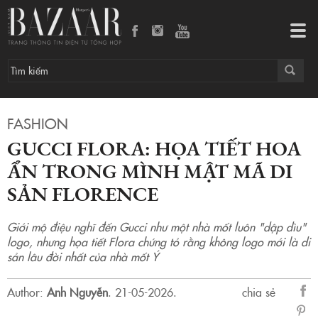
Gucci Flora: Họa tiết hoa ẩn trong mình mật mã di sản Florence
Tog
navi
FASHION
GUCCI FLORA: HỌA TIẾT HOA
ẨN TRONG MÌNH MẬT MÃ DI
SẢN FLORENCE
Giới mộ điệu nghĩ đến Gucci như một nhà mốt luôn "dập dìu"
logo, nhưng họa tiết Flora chứng tỏ rằng không logo mới là di
sản lâu đời nhất của nhà mốt Ý
Author:
Anh Nguyễn
.
21-05-2026.
chia sẻ
sẻ