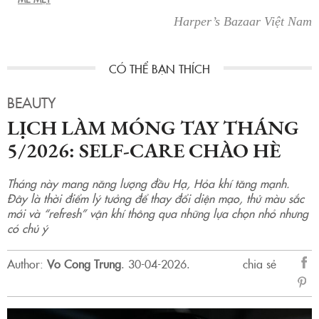
Harper’s Bazaar Việt Nam
BEAUTY
LỊCH LÀM MÓNG TAY THÁNG
5/2026: SELF-CARE CHÀO HÈ
Tháng này mang năng lượng đầu Hạ, Hỏa khí tăng mạnh.
Đây là thời điểm lý tưởng để thay đổi diện mạo, thử màu sắc
mới và “refresh” vận khí thông qua những lựa chọn nhỏ nhưng
có chủ ý
Author:
Vo Cong Trung
.
30-04-2026.
chia sẻ
sẻ
Fac