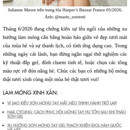
Julianne Moore trên trang bìa Harper’s Bazaar France 05/2026.
Ảnh: @mario_sorrenti
Tháng 6/2026 đang chứng kiến sự lên ngôi của những xu
hướng làm móng cân bằng hoàn hảo giữa vẻ đẹp tươi mát
của mùa hè và sự thanh lịch, có tính ứng dụng cao. Trong
những ngày cát lành, bạn đừng ngần ngại thử nghiệm các
kỹ thuật đắp gel, đính charm tinh tế, hoặc chọn các tông
màu rực rỡ đón nắng hè. Chúc các bạn có những bộ móng
thật tươi xinh cùng một mùa hè thật tươi vui!
LÀM MÓNG XINH XẮN:
VÌ SAO KIỂU SƠN MÓNG TAY MẮT MÈO THỊNH HÀNH TRỞ LẠI?
NAIL CYCLING: CÁCH PHỤC HỒI MÓNG TAY HƯ TỔN SAU KHI THÁO
SƠN GEL
XU HƯỚNG SƠN MÓNG TAY GEL THẠCH KHIẾN IDOL HÀN QUỐC
MÊ MỆT