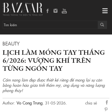
Lịch làm móng tay tháng 6/2026: Vượng khí trên từng ngón tay
Tog
navi
BEAUTY
LỊCH LÀM MÓNG TAY THÁNG
6/2026: VƯỢNG KHÍ TRÊN
TỪNG NGÓN TAY
Cẩm nang làm đẹp được thiết kế riêng để mang lại sự cân
bằng hoàn hảo giữa tính thẩm mỹ, ứng dụng và năng lượng
phong thủy!
Author:
Vo Cong Trung
.
31-05-2026.
chia sẻ
sẻ