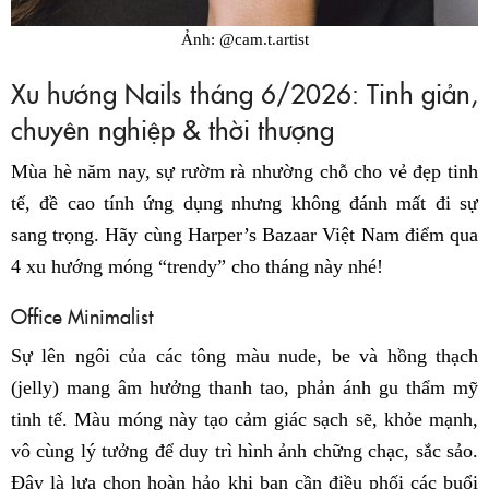
Ảnh: @cam.t.artist
Xu hướng Nails tháng 6/2026: Tinh giản,
chuyên nghiệp & thời thượng
Mùa hè năm nay, sự rườm rà nhường chỗ cho vẻ đẹp tinh
tế, đề cao tính ứng dụng nhưng không đánh mất đi sự
sang trọng. Hãy cùng Harper’s Bazaar Việt Nam điểm qua
4 xu hướng móng “trendy” cho tháng này nhé!
Office Minimalist
Sự lên ngôi của các tông màu nude, be và hồng thạch
(jelly) mang âm hưởng thanh tao, phản ánh gu thẩm mỹ
tinh tế. Màu móng này tạo cảm giác sạch sẽ, khỏe mạnh,
vô cùng lý tưởng để duy trì hình ảnh chững chạc, sắc sảo.
Đây là lựa chọn hoàn hảo khi bạn cần điều phối các buổi