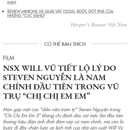
MAN
REVIEW MINIONS VÀ QUÁI VẬT (2026): BƯỚC ĐỘT PHÁ CỦA
NHỮNG “CỤC VÀNG”
Harper’s Bazaar Việt Nam
FILM
NSX WILL VŨ TIẾT LỘ LÝ DO
STEVEN NGUYỄN LÀ NAM
CHÍNH ĐẦU TIÊN TRONG VŨ
TRỤ “CHỊ CHỊ EM EM”
Màn góp mặt của "diễn viên trăm tỷ" Steven Nguyễn trong
"Chị Chị Em Em 3" không chỉ đánh dấu cột mốc lần đầu tiên
thương hiệu điện ảnh đình đám này có nam chính, mà còn là
bước đi đầy chiến lược và kịch tính của nhà sản xuất Will Vũ