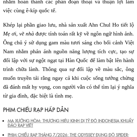
nhằm hoàn thành các phân đoạn thoại và thuận lợi làm
việc cùng ê-kíp quốc tế.
Khép lại phần giao lưu, nhà sản xuất Ahn Chul Ho tiết lộ
Mẹ ơi, về nhà
được tính toán rất kỹ về ngôn ngữ hình ảnh.
Ông chủ ý sử dụng gam màu tươi sáng cho bối cảnh Việt
Nam nhằm phản ánh nguồn năng lượng tích cực, tạo sự
đối lập với sự ngột ngạt tại Hàn Quốc để làm bật lên hành
trình chữa lành. Thông qua sự đối lập về màu sắc, ông
muốn truyền tải rằng ngay cả khi cuộc sống tưởng chừng
đã đánh mất hy vọng, con người vẫn có thể tìm lại ý nghĩa
từ gia đình, đặc biệt là tình mẹ.
PHIM CHIẾU RẠP HẤP DẪN
MA XƯỞNG HÒM: THƯƠNG HIỆU KINH DỊ TỶ ĐÔ INDONESIA KHUẤY
ĐẢO RẠP VIỆT
PHIM CHIẾU RẠP THÁNG 7/2026: THE ODYSSEY ĐỤNG ĐỘ SPIDER-