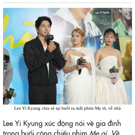
Fac
Lee Yi Kyung chia sẻ tại buổi ra mắt phim Mẹ ơi, về nhà
Lee Yi Kyung xúc động nói về gia đình
trong buổi công chiếu phim
Mẹ ơi, Về