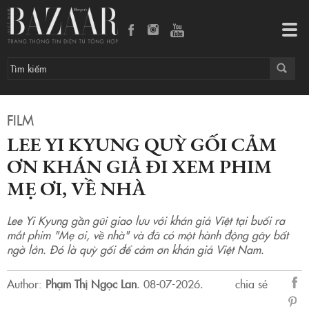
Lee Yi Kyung quỳ gối cảm ơn khán giả đi xem phim Mẹ Ơi, Về Nhà
Tog
navi
FILM
LEE YI KYUNG QUỲ GỐI CẢM
ƠN KHÁN GIẢ ĐI XEM PHIM
MẸ ƠI, VỀ NHÀ
Lee Yi Kyung gần gũi giao lưu với khán giả Việt tại buổi ra
mắt phim "Mẹ ơi, về nhà" và đã có một hành động gây bất
ngờ lớn. Đó là quỳ gối để cảm ơn khán giả Việt Nam.
Author:
Phạm Thị Ngọc Lan
.
08-07-2026.
chia sẻ
sẻ