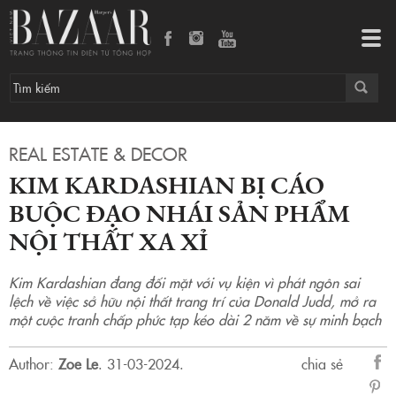
Kim Kardashian bị cáo buộc đạo nhái sản phẩm nội thất xa xỉ
Tog
navi
REAL ESTATE & DECOR
KIM KARDASHIAN BỊ CÁO
BUỘC ĐẠO NHÁI SẢN PHẨM
NỘI THẤT XA XỈ
Kim Kardashian đang đối mặt với vụ kiện vì phát ngôn sai
lệch về việc sở hữu nội thất trang trí của Donald Judd, mở ra
một cuộc tranh chấp phức tạp kéo dài 2 năm về sự minh bạch
Author:
Zoe Le
.
31-03-2024.
chia sẻ
sẻ