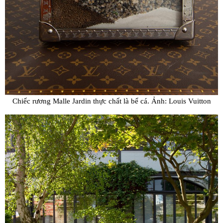
Chiếc rương Malle Jardin thực chất là bể cá. Ảnh: Louis Vuitton