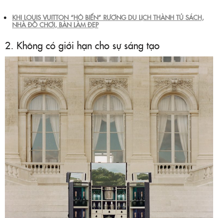
KHI LOUIS VUITTON “HÔ BIẾN” RƯƠNG DU LỊCH THÀNH TỦ SÁCH,
NHÀ ĐỒ CHƠI, BÀN LÀM ĐẸP
2. Không có giới hạn cho sự sáng tạo