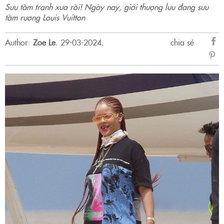
Sưu tầm tranh xưa rồi! Ngày nay, giới thượng lưu đang sưu
tầm rương Louis Vuitton
Author:
Zoe Le
.
29-03-2024.
chia sẻ
sẻ
Fac