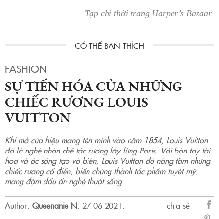
Tạp chí thời trang Harper’s Bazaar
FASHION
SỰ TIẾN HÓA CỦA NHỮNG
CHIẾC RƯƠNG LOUIS
VUITTON
Khi mở cửa hiệu mang tên mình vào năm 1854, Louis Vuitton
đã là nghệ nhân chế tác rương lẫy lừng Paris. Với bàn tay tài
hoa và óc sáng tạo vô biên, Louis Vuitton đã nâng tầm những
chiếc rương cổ điển, biến chúng thành tác phẩm tuyệt mỹ,
mang đậm dấu ấn nghệ thuật sống
Author:
Queenanie N
.
27-06-2021.
chia sẻ