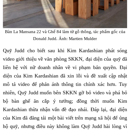
Bàn La Mansana 22 và Ghế 84 làm từ gỗ thông, tác phẩm gốc của
Donald Judd. Ảnh: Martien Mulder
Quỹ Judd cho biết sau khi Kim Kardashian phát sóng
video giới thiệu về văn phòng SKKN, đại diện của quỹ đã
liên hệ với nữ doanh nhân về vi phạm bản quyền. Đại
diện của Kim Kardashian đã xin lỗi và đề xuất cập nhật
mô tả video để phản ánh thông tin chính xác hơn. Tuy
nhiên, Quỹ Judd muốn bên SKKN gỡ bỏ video và phá bỏ
bộ bàn ghế ăn cắp ý tưởng; đồng thời muốn Kim
Kardashian thừa nhận vấn đề đạo nhái. Đáp lại, đại diện
của Kim đã đăng tải một bài viết trên mạng xã hội để ủng
hộ quỹ, nhưng điều này không làm Quỹ Judd hài lòng vì