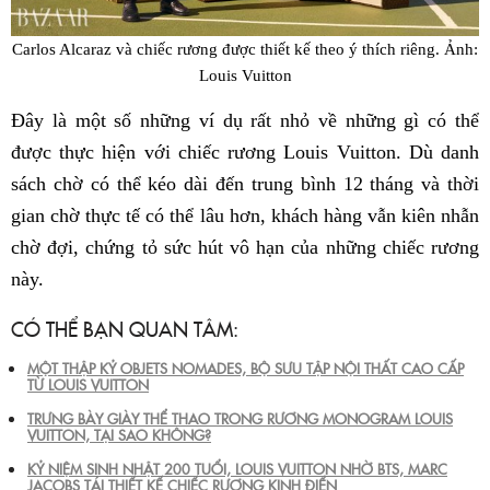
Carlos Alcaraz và chiếc rương được thiết kế theo ý thích riêng. Ảnh:
Louis Vuitton
Đây là một số những ví dụ rất nhỏ về những gì có thể
được thực hiện với chiếc rương Louis Vuitton. Dù danh
sách chờ có thể kéo dài đến trung bình 12 tháng và thời
gian chờ thực tế có thể lâu hơn, khách hàng vẫn kiên nhẫn
chờ đợi, chứng tỏ sức hút vô hạn của những chiếc rương
này.
CÓ THỂ BẠN QUAN TÂM:
MỘT THẬP KỶ OBJETS NOMADES, BỘ SƯU TẬP NỘI THẤT CAO CẤP
TỪ LOUIS VUITTON
TRƯNG BÀY GIÀY THỂ THAO TRONG RƯƠNG MONOGRAM LOUIS
VUITTON, TẠI SAO KHÔNG?
KỶ NIỆM SINH NHẬT 200 TUỔI, LOUIS VUITTON NHỜ BTS, MARC
JACOBS TÁI THIẾT KẾ CHIẾC RƯƠNG KINH ĐIỂN