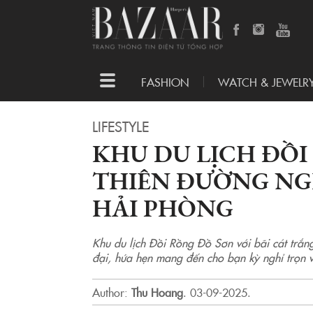
Toggle
FASHION
WATCH & JEWELR
navigation
LIFESTYLE
KHU DU LỊCH ĐỒI
THIÊN ĐƯỜNG NG
HẢI PHÒNG
Khu du lịch Đồi Rồng Đồ Sơn với bãi cát trắng,
đại, hứa hẹn mang đến cho bạn kỳ nghỉ trọn v
Author:
Thu Hoang
.
03-09-2025.