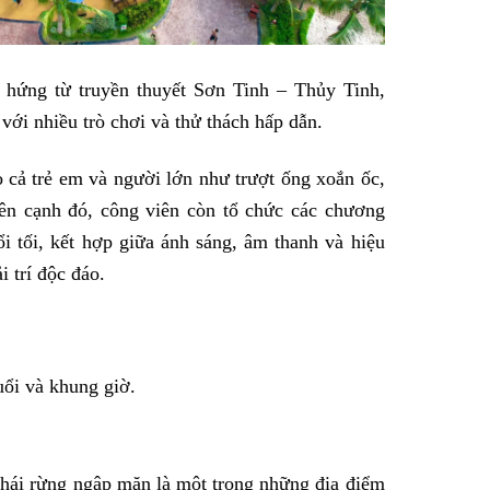
hứng từ truyền thuyết Sơn Tinh – Thủy Tinh,
với nhiều trò chơi và thử thách hấp dẫn.
 cả trẻ em và người lớn như trượt ống xoắn ốc,
Bên cạnh đó, công viên còn tổ chức các chương
i tối, kết hợp giữa ánh sáng, âm thanh và hiệu
i trí độc đáo.
ổi và khung giờ.
 thái rừng ngập mặn là một trong những địa điểm