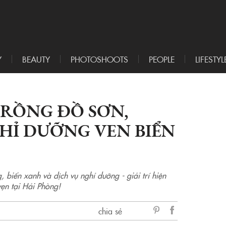
Y
BEAUTY
PHOTOSHOOTS
PEOPLE
LIFESTYL
 RỒNG ĐỒ SƠN,
HỈ DƯỠNG VEN BIỂN
 biển xanh và dịch vụ nghỉ dưỡng - giải trí hiện
ẹn tại Hải Phòng!
chia sẻ
sẻ