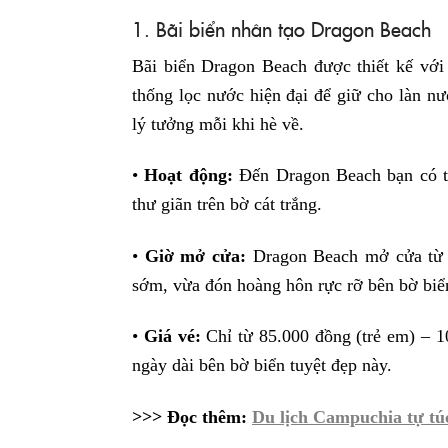
1. Bãi biển nhân tạo Dragon Beach
Bãi biển Dragon Beach được thiết kế vớ
thống lọc nước hiện đại để giữ cho làn n
lý tưởng mỗi khi hè về.
•
Hoạt động:
Đến Dragon Beach bạn có th
thư giãn trên bờ cát trắng.
•
Giờ mở cửa:
Dragon Beach mở cửa từ 7
sớm, vừa đón hoàng hôn rực rỡ bên bờ biể
•
Giá vé:
Chỉ từ 85.000 đồng (trẻ em) – 1
ngày dài bên bờ biển tuyệt đẹp này.
>>> Đọc thêm:
Du lịch Campuchia tự túc