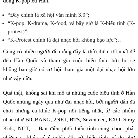
đồng K-pop xứ Hàn.
“Đây chính là xã hội văn minh 3.0”;
“K-pop, K-drama, K-food, và bây giờ là K-biểu tình (K-
protest)”;
“K-Protest chính là đại nhạc hội không bạo lực”;…
Cũng có nhiều người đùa rằng đây là thời điểm tốt nhất để
đến Hàn Quốc và tham gia cuộc biểu tình, bởi họ sẽ
không bao giờ có cơ hội tham gia một đại nhạc hội lớn
như vậy nữa.
Quả thật, không sai khi mô tả những cuộc biểu tình ở Hàn
Quốc những ngày qua như đại nhạc hội, bởi người dân đã
chơi những ca khúc K-pop nổi tiếng nhất, từ các nhóm
nhạc như BIGBANG, 2NE1, BTS, Seventeen, EXO, Stray
Kids, NCT,… Ban điều phối biểu tình cũng chọn phát
những ca khúc có ý nghĩa đối với biểu tình, ví dụ như