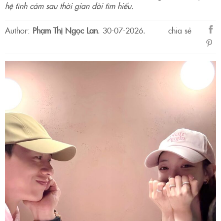
hệ tình cảm sau thời gian dài tìm hiểu.
Author:
Phạm Thị Ngọc Lan
.
30-07-2026.
chia sẻ
sẻ
Fac