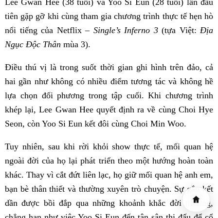
Lee Gwan Hee (38 tuổi) và Yoo Si Eun (28 tuổi) lần đầu
tiên gặp gỡ khi cùng tham gia chương trình thực tế hẹn hò
nổi tiếng của Netflix –
Single’s Inferno 3
(tựa Việt:
Địa
Ngục Độc Thân
mùa 3).
Điều thú vị là trong suốt thời gian ghi hình trên đảo, cả
hai gần như không có nhiều điểm tương tác và không hề
lựa chọn đối phương trong tập cuối. Khi chương trình
khép lại, Lee Gwan Hee quyết định ra về cùng Choi Hye
Seon, còn Yoo Si Eun kết đôi cùng Choi Min Woo.
Tuy nhiên, sau khi rời khỏi show thực tế, mối quan hệ
ngoài đời của họ lại phát triển theo một hướng hoàn toàn
khác. Thay vì cắt đứt liên lạc, họ giữ mối quan hệ anh em,
bạn bè thân thiết và thường xuyên trò chuyện. Sự gắn kết
dần được bồi đắp qua những khoảnh khắc đời thường,
chẳng hạn như việc Yoo Si Eun đến tận sân thi đấu để cổ