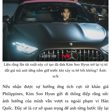
Liệu rằng lần tái xuất này có tạo đà đưa Kim Soo Hyun trở lại vị trí
đắt giá mà anh từng nắm giữ trước khi xảy ra bê bối không? Ảnh:
tvN
Nếu nhận được sự hưởng ứng tích cực từ khán giả
Philippines, Kim Soo Hyun gửi đi thông điệp rằng sức
ảnh hưởng của mình vẫn vượt ra ngoài phạm vi Hàn
Quốc. Đây sẽ là cơ sở quan trọng để anh từng bước lấy lại