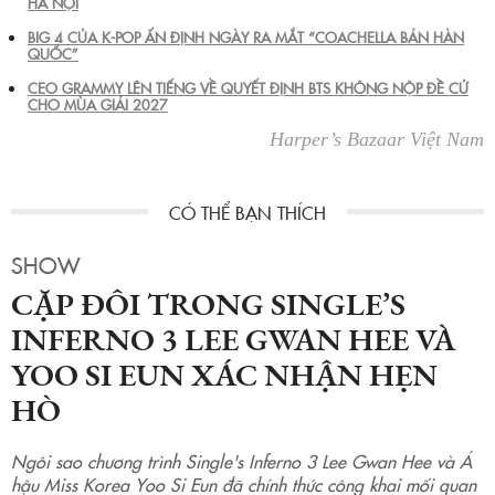
HÀ NỘI
BIG 4 CỦA K-POP ẤN ĐỊNH NGÀY RA MẮT “COACHELLA BẢN HÀN
QUỐC”
CEO GRAMMY LÊN TIẾNG VỀ QUYẾT ĐỊNH BTS KHÔNG NỘP ĐỀ CỬ
CHO MÙA GIẢI 2027
Harper’s Bazaar Việt Nam
SHOW
CẶP ĐÔI TRONG SINGLE’S
INFERNO 3 LEE GWAN HEE VÀ
YOO SI EUN XÁC NHẬN HẸN
HÒ
Ngôi sao chương trình Single's Inferno 3 Lee Gwan Hee và Á
hậu Miss Korea Yoo Si Eun đã chính thức công khai mối quan