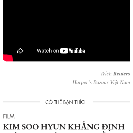
Trích
Reuters
Harper’s Bazaar Việt Nam
FILM
KIM SOO HYUN KHẲNG ĐỊNH