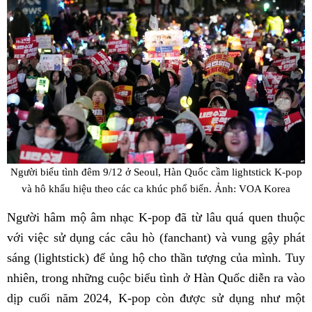
Người biểu tình đêm 9/12 ở Seoul, Hàn Quốc cầm lightstick K-pop
và hô khẩu hiệu theo các ca khúc phổ biến. Ảnh: VOA Korea
Người hâm mộ âm nhạc K-pop đã từ lâu quá quen thuộc
với việc sử dụng các câu hò (fanchant) và vung gậy phát
sáng (lightstick) để ủng hộ cho thần tượng của mình. Tuy
nhiên, trong những cuộc biểu tình ở Hàn Quốc diễn ra vào
dịp cuối năm 2024, K-pop còn được sử dụng như một