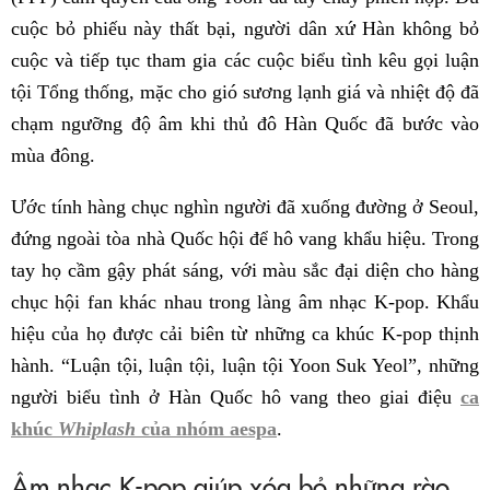
cuộc bỏ phiếu này thất bại, người dân xứ Hàn không bỏ
cuộc và tiếp tục tham gia các cuộc biểu tình kêu gọi luận
tội Tổng thống, mặc cho gió sương lạnh giá và nhiệt độ đã
chạm ngưỡng độ âm khi thủ đô Hàn Quốc đã bước vào
mùa đông.
Ước tính hàng chục nghìn người đã xuống đường ở Seoul,
đứng ngoài tòa nhà Quốc hội để hô vang khẩu hiệu. Trong
tay họ cầm gậy phát sáng, với màu sắc đại diện cho hàng
chục hội fan khác nhau trong làng âm nhạc K-pop. Khẩu
hiệu của họ được cải biên từ những ca khúc K-pop thịnh
hành. “Luận tội, luận tội, luận tội Yoon Suk Yeol”, những
người biểu tình ở Hàn Quốc hô vang theo giai điệu
ca
khúc
Whiplash
của nhóm aespa
.
Âm nhạc K-pop giúp xóa bỏ những rào