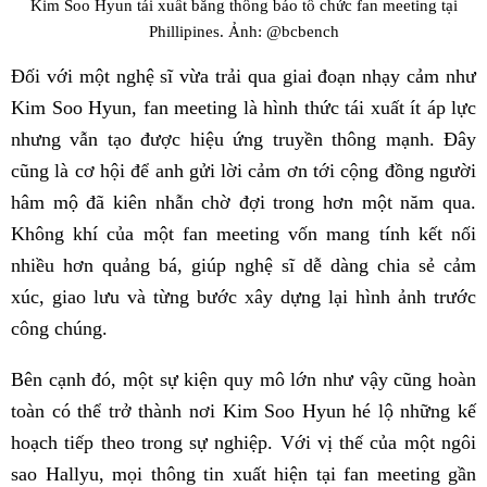
Kim Soo Hyun tái xuất bằng thông báo tổ chức fan meeting tại
Phillipines. Ảnh: @bcbench
Đối với một nghệ sĩ vừa trải qua giai đoạn nhạy cảm như
Kim Soo Hyun, fan meeting là hình thức tái xuất ít áp lực
nhưng vẫn tạo được hiệu ứng truyền thông mạnh. Đây
cũng là cơ hội để anh gửi lời cảm ơn tới cộng đồng người
hâm mộ đã kiên nhẫn chờ đợi trong hơn một năm qua.
Không khí của một fan meeting vốn mang tính kết nối
nhiều hơn quảng bá, giúp nghệ sĩ dễ dàng chia sẻ cảm
xúc, giao lưu và từng bước xây dựng lại hình ảnh trước
công chúng.
Bên cạnh đó, một sự kiện quy mô lớn như vậy cũng hoàn
toàn có thể trở thành nơi Kim Soo Hyun hé lộ những kế
hoạch tiếp theo trong sự nghiệp. Với vị thế của một ngôi
sao Hallyu, mọi thông tin xuất hiện tại fan meeting gần