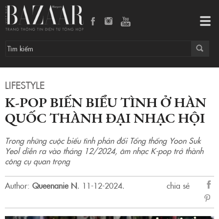
K-pop biến biểu tình ở Hàn Quốc thành đại nhạc hội
Tog
navi
LIFESTYLE
K-POP BIẾN BIỂU TÌNH Ở HÀN
QUỐC THÀNH ĐẠI NHẠC HỘI
Trong những cuộc biểu tình phản đối Tổng thống Yoon Suk
Yeol diễn ra vào tháng 12/2024, âm nhạc K-pop trở thành
công cụ quan trọng
Author:
Queenanie N
.
11-12-2024.
chia sẻ
sẻ
Fac