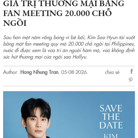
GIÁ TRỊ THƯƠNG MẠI BẰNG
FAN MEETING 20.000 CHỖ
NGỒI
Sau hơn một năm vắng bóng vì bê bối, Kim Soo Hyun tái xuất
bằng một fan meeting quy mô 20.000 chỗ ngồi tại Philippines,
nước đi được xem là vừa tri ân người hâm mộ, vừa khẳng định
sức hút thương mại của ngôi sao Hallyu.
Author:
Hong Nhung Tran
.
05-08-2026.
chia sẻ
sẻ
Fac