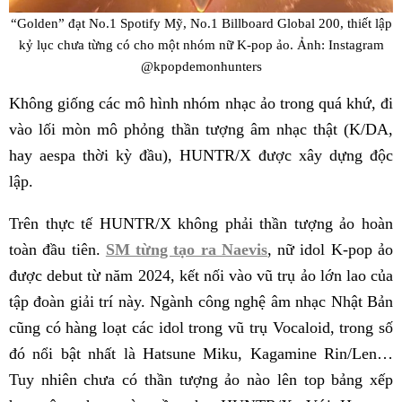
“Golden” đạt No.1 Spotify Mỹ, No.1 Billboard Global 200, thiết lập
kỷ lục chưa từng có cho một nhóm nữ K-pop ảo. Ảnh: Instagram
@kpopdemonhunters
Không giống các mô hình nhóm nhạc ảo trong quá khứ, đi
vào lối mòn mô phỏng thần tượng âm nhạc thật (K/DA,
hay aespa thời kỳ đầu), HUNTR/X được xây dựng độc
lập.
Trên thực tế HUNTR/X không phải thần tượng ảo hoàn
toàn đầu tiên.
SM từng tạo ra Naevis
, nữ idol K-pop ảo
được debut từ năm 2024, kết nối vào vũ trụ ảo lớn lao của
tập đoàn giải trí này. Ngành công nghệ âm nhạc Nhật Bản
cũng có hàng loạt các idol trong vũ trụ Vocaloid, trong số
đó nổi bật nhất là Hatsune Miku, Kagamine Rin/Len…
Tuy nhiên chưa có thần tượng ảo nào lên top bảng xếp