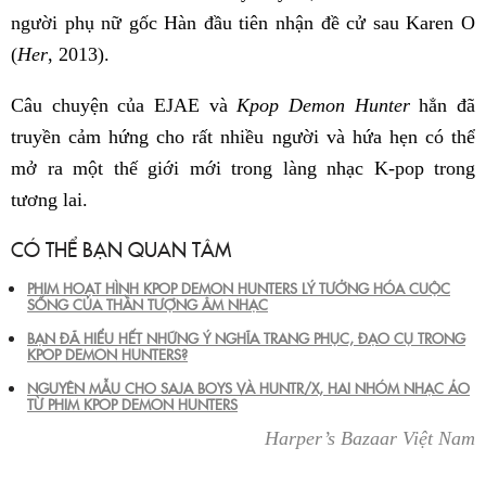
người phụ nữ gốc Hàn đầu tiên nhận đề cử sau Karen O
(
Her
, 2013).
Câu chuyện của EJAE và
Kpop Demon Hunter
hẳn đã
truyền cảm hứng cho rất nhiều người và hứa hẹn có thể
mở ra một thế giới mới trong làng nhạc K-pop trong
tương lai.
CÓ THỂ BẠN QUAN TÂM
PHIM HOẠT HÌNH KPOP DEMON HUNTERS LÝ TƯỞNG HÓA CUỘC
SỐNG CỦA THẦN TƯỢNG ÂM NHẠC
BẠN ĐÃ HIỂU HẾT NHỮNG Ý NGHĨA TRANG PHỤC, ĐẠO CỤ TRONG
KPOP DEMON HUNTERS?
NGUYÊN MẪU CHO SAJA BOYS VÀ HUNTR/X, HAI NHÓM NHẠC ẢO
TỪ PHIM KPOP DEMON HUNTERS
Harper’s Bazaar Việt Nam