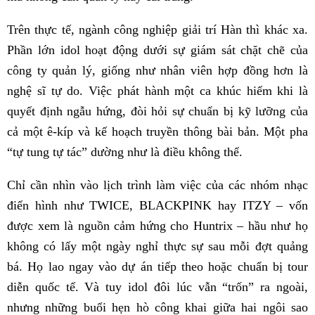
Trên thực tế, ngành công nghiệp giải trí Hàn thì khác xa.
Phần lớn idol hoạt động dưới sự giám sát chặt chẽ của
công ty quản lý, giống như nhân viên hợp đồng hơn là
nghệ sĩ tự do. Việc phát hành một ca khúc hiếm khi là
quyết định ngẫu hứng, đòi hỏi sự chuẩn bị kỹ lưỡng của
cả một ê-kíp và kế hoạch truyền thông bài bản. Một pha
“tự tung tự tác” dường như là điều không thể.
Chỉ cần nhìn vào lịch trình làm việc của các nhóm nhạc
điển hình như TWICE, BLACKPINK hay ITZY – vốn
được xem là nguồn cảm hứng cho Huntrix – hầu như họ
không có lấy một ngày nghỉ thực sự sau mỗi đợt quảng
bá. Họ lao ngay vào dự án tiếp theo hoặc chuẩn bị tour
diễn quốc tế. Và tuy idol đôi lúc vẫn “trốn” ra ngoài,
nhưng những buổi hẹn hò công khai giữa hai ngôi sao