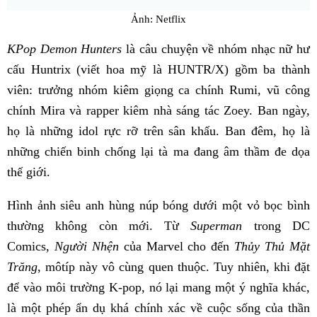
Ảnh: Netflix
KPop Demon Hunters
là câu chuyện về nhóm nhạc nữ hư
cấu Huntrix (viết hoa mỹ là HUNTR/X) gồm ba thành
viên: trưởng nhóm kiêm giọng ca chính Rumi, vũ công
chính Mira và rapper kiêm nhà sáng tác Zoey. Ban ngày,
họ là những idol rực rỡ trên sân khấu. Ban đêm, họ là
những chiến binh chống lại tà ma đang âm thầm đe dọa
thế giới.
Hình ảnh siêu anh hùng núp bóng dưới một vỏ bọc bình
thường không còn mới. Từ
Superman
trong DC
Comics,
Người Nhện
của Marvel cho đến
Thủy Thủ Mặt
Trăng
, môtíp này vô cùng quen thuộc. Tuy nhiên, khi đặt
để vào môi trường K-pop, nó lại mang một ý nghĩa khác,
là một phép ẩn dụ khá chính xác về cuộc sống của thần