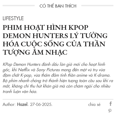
LIFESTYLE
PHIM HOẠT HÌNH KPOP
DEMON HUNTERS LÝ TƯỞNG
HÓA CUỘC SỐNG CỦA THẦN
TƯỢNG ÂM NHẠC
KPop Demon Hunters đánh dấu làn gió mới cho hoạt hình
gốc, khi Netflix và Sony Pictures mang đến một vũ trụ vừa
đậm chất K-pop, vừa thấm đẫm tinh thần anime và K-drama.
Bộ phim nhanh chóng trở thành hiện tượng toàn cầu sau khi ra
mắt, không chỉ thu hút khán giả mà còn châm ngòi cho nhiều
tranh luận văn hóa.
Author:
Hazel
.
27-06-2025.
chia sẻ
sẻ