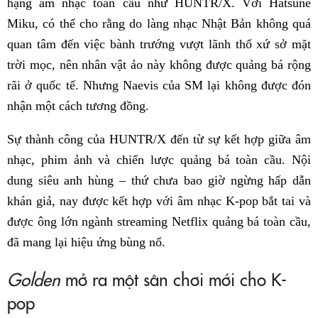
hạng âm nhạc toàn cầu như HUNTR/X. Với Hatsune
Miku, có thể cho rằng do làng nhạc Nhật Bản không quá
quan tâm đến việc bành trướng vượt lãnh thổ xứ sở mặt
trời mọc, nên nhân vật ảo này không được quảng bá rộng
rãi ở quốc tế. Nhưng Naevis của SM lại không được đón
nhận một cách tương đồng.
Sự thành công của HUNTR/X đến từ sự kết hợp giữa âm
nhạc, phim ảnh và chiến lược quảng bá toàn cầu. Nội
dung siêu anh hùng – thứ chưa bao giờ ngừng hấp dẫn
khán giả, nay được kết hợp với âm nhạc K-pop bắt tai và
được ông lớn ngành streaming Netflix quảng bá toàn cầu,
đã mang lại hiệu ứng bùng nổ.
Golden
mở ra một sân chơi mới cho K-
pop