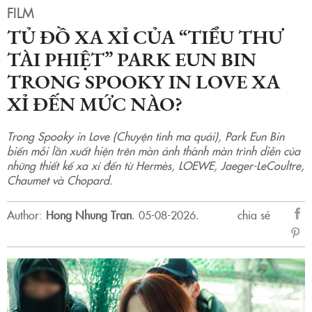
FILM
TỦ ĐỒ XA XỈ CỦA “TIỂU THƯ
TÀI PHIỆT” PARK EUN BIN
TRONG SPOOKY IN LOVE XA
XỈ ĐẾN MỨC NÀO?
Trong Spooky in Love (Chuyện tình ma quái), Park Eun Bin
biến mỗi lần xuất hiện trên màn ảnh thành màn trình diễn của
những thiết kế xa xỉ đến từ Hermès, LOEWE, Jaeger-LeCoultre,
Chaumet và Chopard.
Author:
Hong Nhung Tran
.
05-08-2026.
chia sẻ
sẻ
Fac