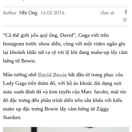
Author:
Nhi Ong
.
16-02-2016.
chia sẻ
sẻ
Fac
“Cả thế giới yêu quý ông, David”, Gaga viết trên
Instagram trước show diễn, cùng với một video ngắn ghi
lại khoảnh khắc nữ ca sỹ rơi lệ khi đang make-up lấy cảm
hứng từ Bowie.
Màn tưởng nhớ
David Bowie
bắt đầu từ trang phục của
Lady Gaga trên thảm đỏ, với bộ áo khoác dài dạng suit
màu xanh đính đá và kim tuyến của Marc Jacobs, mái tóc
đỏ đặc trưng đến phần trình diễn trên sân khấu với kiểu
make up đặc trưng Bowie lấy cảm hứng từ Ziggy
Stardust.