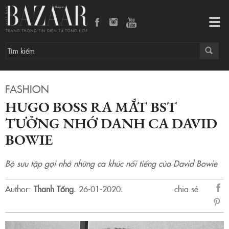
HUGO BOSS RA MẮT BST TƯỞNG NHỚ DANH CA DAVID BOWIE
Tog
navi
FASHION
HUGO BOSS RA MẮT BST
TƯỞNG NHỚ DANH CA DAVID
BOWIE
Bộ sưu tập gợi nhớ những ca khúc nổi tiếng của David Bowie
Author:
Thanh Tống
.
26-01-2020.
chia sẻ
sẻ
Fac