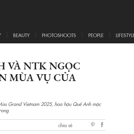
Y
BEAUTY
PHOTOSHOOTS
PEOPLE
LIFESTYL
H VÀ NTK NGỌC
N MÙA VỤ CỦA
 Miss Grand Vietnam 2025, hoa hậu Quế Anh mặc
rang
chia sẻ
sẻ