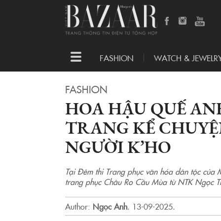
Toggle
FASHION
WATCH & JEWELR
navigation
FASHION
HOA HẬU QUẾ AN
TRANG KỂ CHUYỆ
NGƯỜI K’HO
Tại Đêm thi Trang phục văn hóa dân tộc của
trang phục Châu Ro Cầu Mùa từ NTK Ngọc T
Author:
Ngọc Anh
.
13-09-2025.