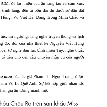
HCM, để lại nhiều dấu ấn sáng tạo và cảm xúc.
trình làng, đến từ bốn đội thi dưới sự dẫn dắt
iệt Hùng, Vũ Việt Hà, Đặng Trọng Minh Châu và
tục, tín ngưỡng, làng nghề truyền thống và lịch
ng đó, đội của nhà thiết kế Nguyễn Việt Hùng
hóa: từ nghề đan lục bình miền Tây, nghệ thuật
g tổ tiên cho đến câu chuyện mùa vụ của người
ầu mùa
của tác giả Phạm Thị Ngọc Trang, được
tnam Võ Lê Quế Anh. Sự kết hợp giữa nhan sắc
 khán giả ấn tượng mạnh mẽ.
óa Châu Ro trên sân khấu Miss