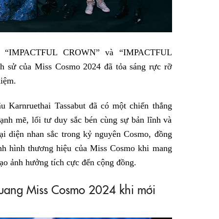
miện “IMPACTFUL CROWN” và “IMPACTFUL
ch sử của Miss Cosmo 2024 đã tỏa sáng rực rỡ
hiệm.
ậu Karnruethai Tassabut đã có một chiến thắng
ạnh mẽ, lối tư duy sắc bén cùng sự bản lĩnh và
ại diện nhan sắc trong kỷ nguyên Cosmo, đồng
ịnh hình thương hiệu của Miss Cosmo khi mang
 tạo ảnh hưởng tích cực đến cộng đồng.
 quang Miss Cosmo 2024 khi mới