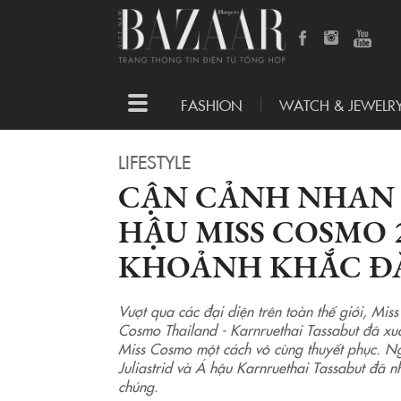
Toggle
FASHION
WATCH & JEWELR
navigation
LIFESTYLE
CẬN CẢNH NHAN 
HẬU MISS COSMO 
KHOẢNH KHẮC Đ
Vượt qua các đại diện trên toàn thế giới, Miss
Cosmo Thailand - Karnruethai Tassabut đã xuất
Miss Cosmo một cách vô cùng thuyết phục. N
Juliastrid và Á hậu Karnruethai Tassabut đã n
chúng.