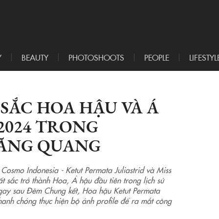
Y
BEAUTY
PHOTOSHOOTS
PEOPLE
LIFESTYL
SẮC HOA HẬU VÀ Á
2024 TRONG
ĂNG QUANG
 Cosmo Indonesia - Ketut Permata Juliastrid và Miss
 sắc trở thành Hoa, Á hậu đầu tiên trong lịch sử
gay sau Đêm Chung kết, Hoa hậu Ketut Permata
hanh chóng thực hiện bộ ảnh profile để ra mắt công