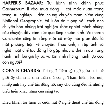
HARPER’S BAZAAR:
Từ hành trình chinh phục
Gasherbrum II vào mùa đông – cột mốc quan trọng
trong sự nghiệp – đến những chuyến thám hiểm cùng
National Geographic, tôi luôn ấn tượng với cách anh
chuyển hóa những trải nghiệm khắc nghiệt thành những
câu chuyện đầy cảm xúc qua từng khuôn hình. Vacheron
Constantin cũng tin rằng mỗi cỗ máy thời gian đều là
một phương tiện kể chuyện. Theo anh, nhiếp ảnh và
nghệ thuật chế tác đồng hồ gặp nhau ở điểm nào trong
hành trình lưu giữ ký ức và tôn vinh những thành tựu của
con người?
CORY RICHARDS:
Tôi nghĩ điểm gặp gỡ giữa hai thế
giới ấy chính là tinh thần thủ công. Thám hiểm, leo núi,
nhiếp ảnh hay chế tác đồng hồ, suy cho cùng đều là những
biểu hiện khác nhau của sáng tạo.
Điều khiến tôi luôn bị cuốn hút ở nghệ thuật chế tác đồng