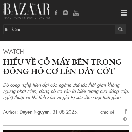
Hiểu về cỗ máy bên trong đồng hồ cơ lên dây cót
Tog
navi
WATCH
HIỂU VỀ CỖ MÁY BÊN TRONG
ĐỒNG HỒ CƠ LÊN DÂY CÓT
Dù công nghệ hiện đại của ngành chế tác thời gian không
ngừng phát triển, đồng hồ cơ vẫn là biểu tượng của đẳng cấp,
nghệ thuật cơ khí tinh xảo và giá trị sưu tầm vượt thời gian
Author:
Duyen Nguyen
.
31-08-2025.
chia sẻ
sẻ
Fac