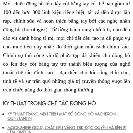
Một chiếc đồng hồ lên dây cót bằng tay có thể bao gồm từ
100 đến hơn 300 linh kiện riêng biệt, tất cả đều được lắp
ráp, chỉnh sửa và hoàn thiện bằng tay bởi các nghệ nhân
đồng hồ (horologist). Từ từng bánh răng nhỏ li ti, cho đến
các vít đánh bóng tỉ mỉ, mọi chi tiết đều tạo ra để phục vụ
cho mục tiêu duy nhất: đo thời gian một cách chính xác.
Chính sự thủ công và độ phức tạp đã khiến cho đồng hồ
cơ lên dây cót bằng tay trở thành biểu tượng của nghệ
thuật chế tác đỉnh cao – đại diện cho lối sống chỉn chu,
tinh tế và sự trân quý những giá trị truyền thống vượt lên
trên chức năng đo thời gian thông thường
KỸ THUẬT TRONG CHẾ TÁC ĐỒNG HỒ:
KỸ THUẬT TRÁNG MEN TRÊN MẶT SỐ ĐỒNG HỒ VACHERON
CONSTANTIN
MOONSHINE GOLD, CHẤT LIỆU VÀNG 18K ĐỘC QUYỀN VÀ BỀN BỈ
CỦA OMEGA