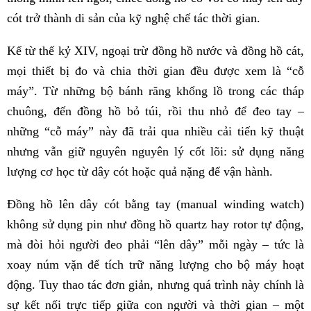
cót trở thành di sản của kỹ nghệ chế tác thời gian.
Kể từ thế kỷ XIV, ngoại trừ đồng hồ nước và đồng hồ cát,
mọi thiết bị đo và chia thời gian đều được xem là “cỗ
máy”. Từ những bộ bánh răng khổng lồ trong các tháp
chuông, đến đồng hồ bỏ túi, rồi thu nhỏ để đeo tay –
những “cỗ máy” này đã trải qua nhiều cải tiến kỹ thuật
nhưng vẫn giữ nguyên nguyên lý cốt lõi: sử dụng năng
lượng cơ học từ dây cót hoặc quả nặng để vận hành.
Đồng hồ lên dây cót bằng tay (manual winding watch)
không sử dụng pin như đồng hồ quartz hay rotor tự động,
mà đòi hỏi người đeo phải “lên dây” mỗi ngày – tức là
xoay núm vặn để tích trữ năng lượng cho bộ máy hoạt
động. Tuy thao tác đơn giản, nhưng quá trình này chính là
sự kết nối trực tiếp giữa con người và thời gian – một