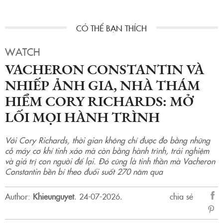
WATCH
VACHERON CONSTANTIN VÀ
NHIẾP ẢNH GIA, NHÀ THÁM
HIỂM CORY RICHARDS: MỞ
LỐI MỌI HÀNH TRÌNH
Với Cory Richards, thời gian không chỉ được đo bằng những
cỗ máy cơ khí tinh xảo mà còn bằng hành trình, trải nghiệm
và giá trị con người để lại. Đó cũng là tinh thần mà Vacheron
Constantin bền bỉ theo đuổi suốt 270 năm qua
Author:
Khieunguyet
.
24-07-2026.
chia sẻ
sẻ