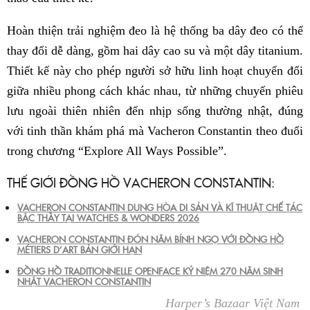
Hoàn thiện trải nghiệm đeo là hệ thống ba dây đeo có thể
thay đổi dễ dàng, gồm hai dây cao su và một dây titanium.
Thiết kế này cho phép người sở hữu linh hoạt chuyển đổi
giữa nhiều phong cách khác nhau, từ những chuyến phiêu
lưu ngoài thiên nhiên đến nhịp sống thường nhật, đúng
với tinh thần khám phá mà Vacheron Constantin theo đuổi
trong chương “Explore All Ways Possible”.
THẾ GIỚI ĐỒNG HỒ VACHERON CONSTANTIN:
VACHERON CONSTANTIN DUNG HÒA DI SẢN VÀ KĨ THUẬT CHẾ TÁC
BẬC THẦY TẠI WATCHES & WONDERS 2026
VACHERON CONSTANTIN ĐÓN NĂM BÍNH NGỌ VỚI ĐỒNG HỒ
MÉTIERS D’ART BẢN GIỚI HẠN
ĐỒNG HỒ TRADITIONNELLE OPENFACE KỶ NIỆM 270 NĂM SINH
NHẬT VACHERON CONSTANTIN
Harper’s Bazaar Việt Nam