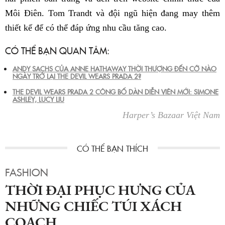
Môi Điên. Tom Trandt và đội ngũ hiện đang may thêm
thiết kế để có thể đáp ứng nhu cầu tăng cao.
CÓ THỂ BẠN QUAN TÂM:
ANDY SACHS CỦA ANNE HATHAWAY THỜI THƯỢNG ĐẾN CỠ NÀO
NGÀY TRỞ LẠI THE DEVIL WEARS PRADA 2?
THE DEVIL WEARS PRADA 2 CÔNG BỐ DÀN DIỄN VIÊN MỚI: SIMONE
ASHLEY, LUCY LIU
Harper’s Bazaar Việt Nam
FASHION
THỜI ĐẠI PHỤC HƯNG CỦA
NHỮNG CHIẾC TÚI XÁCH
COACH