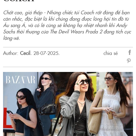
Chất cao, giá thấp - Những chiếc túi Coach rất đáng để bạn
cân nhắc, đặc biệt là khi chúng đang được lòng hội tín đồ từ
Âu sang Á, và có lẽ cũng sẽ không hạ nhiệt nhanh khi Andy
Sachs thời thượng của The Devil Wears Prada 2 đang tích cực
lăng-xê.
Author:
Cecil
.
28-07-2025.
chia sẻ
sẻ
Fac