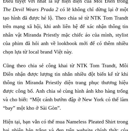
Điều tuyệt vời nhất là sự hiện diện của Môi Điên trong
The Devil Wears Prada 2
có lẽ không chỉ dừng lại ở một
tạo hình đã được hé lộ. Theo chia sẻ từ NTK Tom Trandt
trên mạng xã hội, khi anh liên hệ để xác nhận thông tin
nhân vật Miranda Priestly mặc chiếc áo của mình, stylist
của phim đã hỏi anh về lookbook mới để có thêm nhiều
chọn lựa từ local brand Việt này.
Cũng theo chia sẻ công khai từ NTK Tom Trandt, Môi
Điên nhận được lượng tin nhắn nhiều đột biến kể từ khi
thông tin Miranda Priestly diện trang phục thương hiệu
được công bố. Anh chia sẻ cùng hình ảnh kho hàng trống
và cho biết: “Một cánh bướm đập ở New York có thể làm
“bay” một kho ở Sài Gòn”.
Hiện tại, bạn vẫn có thể mua Nameless Pleated Shirt trong
hai phiên bản trắng và đen trên website chính thức của