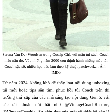
Serena Van Der Woodsen trong Gossip Girl, với mẫu túi xách Coach
màu nâu đỏ. Vào những năm 2000 còn thịnh hành những mẫu túi
Coach sặc sỡ, nhiều họa tiết, làm theo kỹ thuật patchwork… Ảnh:
IMDb
Từ năm 2024, không khó để thấy loạt nội dung unboxing
túi mới hoặc tips săn tìm, phục hồi túi Coach trên thị
trường thứ cấp của các nhà sáng tạo nội dung Gen Z với
các tài khoản nổi bật như @VintageCoachRestore,
@VintageCoachie. Sự giản đơn của một số thiết kế còn là