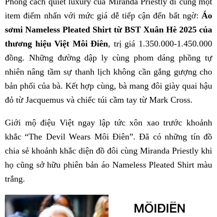
Phong cách quiet luxury của Miranda Priestly đi cùng một
item điểm nhấn với mức giá dễ tiếp cận đến bất ngờ:
Áo
sơmi Nameless Pleated Shirt từ BST Xuân Hè 2025 của
thương hiệu Việt Môi Điên
, trị giá 1.350.000-1.450.000
đồng. Những đường dập ly cùng phom dáng phồng tự
nhiên nâng tầm sự thanh lịch không cần gắng gượng cho
bản phối của bà. Kết hợp cùng, bà mang đôi giày quai hậu
đỏ từ Jacquemus và chiếc túi cầm tay từ Mark Cross.
Giới mộ điệu Việt ngay lập tức xôn xao trước khoảnh
khắc “The Devil Wears Môi Điên”. Đã có những tín đồ
chia sẻ khoảnh khắc diện đồ đôi cùng Miranda Priestly khi
họ cũng sở hữu phiên bản áo Nameless Pleated Shirt màu
trắng.