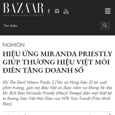
Hiệu ứng Miranda Priestly giúp thương hiệu Việt Môi Điên tăng doanh số
Tog
navi
FASHION
HIỆU ỨNG MIRANDA PRIESTLY
GIÚP THƯƠNG HIỆU VIỆT MÔI
ĐIÊN TĂNG DOANH SỐ
Khi The Devil Wears Prada 2 (Yêu nữ Hàng hiệu 2) tái xuất
phim trường, giới mộ điệu Việt có được niềm vui không hề nhỏ
khi đích thân Miranda Priestly (Meryl Streep) diện một thiết kế
từ thương hiệu Việt Môi Điên của NTK Tom Trandt (Trần Minh
Đạo).