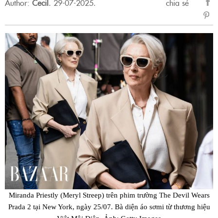
Author:
Cecil
.
29-07-2025.
chia sẻ
sẻ
Fac
Miranda Priestly (Meryl Streep) trên phim trường The Devil Wears
Prada 2 tại New York, ngày 25/07. Bà diện áo sơmi từ thương hiệu