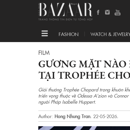
Toggle
FASHION
WATCH & JEWELR
navigation
FILM
GƯƠNG MẶT NÀO 
TẠI TROPHÉE CHO
Giải thưởng Trophée Chopard trong khuôn khổ
triển vọng thuộc về Odessa A’zion và Connor 
người Pháp Isabelle Huppert.
Author:
Hong Nhung Tran
.
22-05-2026.