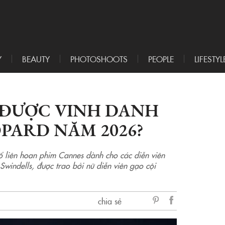
Y
BEAUTY
PHOTOSHOOTS
PEOPLE
LIFESTYL
ĐƯỢC VINH DANH
PARD NĂM 2026?
 liên hoan phim Cannes dành cho các diễn viên
Swindells, được trao bởi nữ diễn viên gạo cội
chia sẻ
sẻ