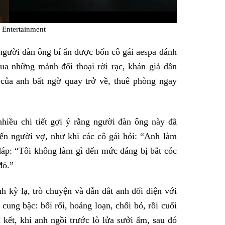
 Entertainment
người đàn ông bí ẩn được bốn cô gái aespa đánh
Qua những mảnh đối thoại rời rạc, khán giả dần
 của anh bất ngờ quay trở về, thuê phòng ngay
nhiều chi tiết gợi ý rằng người đàn ông này đã
 đến người vợ, như khi các cô gái hỏi: “Anh làm
 đáp: “Tôi không làm gì đến mức đáng bị bắt cóc
đó.”
h kỳ lạ, trò chuyện và dẫn dắt anh đối diện với
cung bậc: bối rối, hoảng loạn, chối bỏ, rồi cuối
kết, khi anh ngồi trước lò lửa sưởi ấm, sau đó