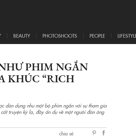
Y
BEAUTY
PHOTOSHOOTS
PEOPLE
LIFESTYL
 NHƯ PHIM NGẮN
A KHÚC “RICH
ợc dàn dựng như một bộ phim ngắn với sự tham gia
ốt truyện kỳ lạ, đầy ẩn dụ về một người đàn ông
chia sẻ