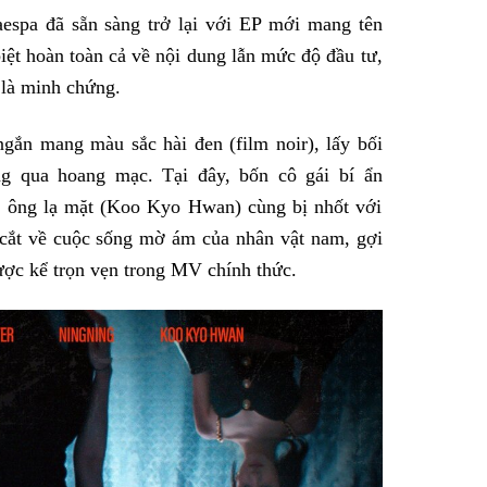
aespa đã sẵn sàng trở lại với EP mới mang tên
biệt hoàn toàn cả về nội dung lẫn mức độ đầu tư,
 là minh chứng.
gắn mang màu sắc hài đen (film noir), lấy bối
ng qua hoang mạc. Tại đây, bốn cô gái bí ẩn
n ông lạ mặt (Koo Kyo Hwan) cùng bị nhốt với
 cắt về cuộc sống mờ ám của nhân vật nam, gợi
ược kể trọn vẹn trong MV chính thức.