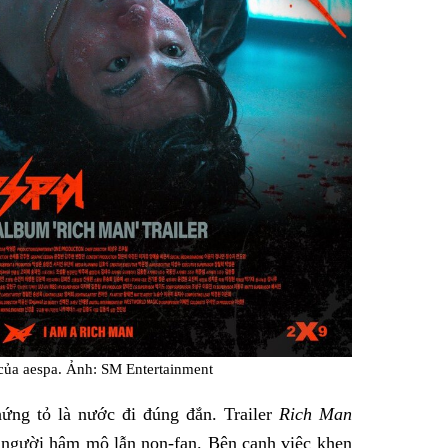
 của aespa. Ảnh: SM Entertainment
hứng tỏ là nước đi đúng đắn. Trailer
Rich Man
 người hâm mộ lẫn non-fan. Bên cạnh việc khen