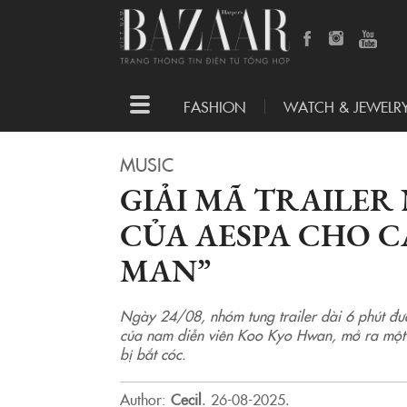
Toggle
FASHION
WATCH & JEWELR
navigation
MUSIC
GIẢI MÃ TRAILER
CỦA AESPA CHO C
MAN”
Ngày 24/08, nhóm tung trailer dài 6 phút đư
của nam diễn viên Koo Kyo Hwan, mở ra một c
bị bắt cóc.
Author:
Cecil
.
26-08-2025.