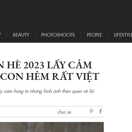
Y
BEAUTY
PHOTOSHOOTS
PEOPLE
LIFESTYL
 HÈ 2023 LẤY CẢM
CON HẺM RẤT VIỆT
ấy cảm hứng từ những hình ảnh thân quen về lối
chia sẻ
sẻ
Facebook