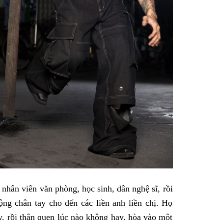
nhân viên văn phòng, học sinh, dân nghệ sĩ, rồi
ộng chân tay cho đến các liền anh liền chị. Họ
, rồi thân quen lúc nào không hay, hòa vào một