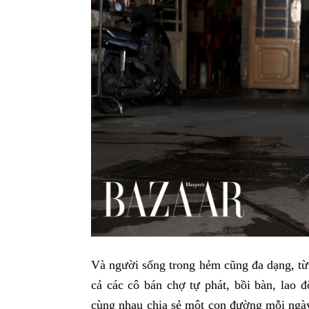
Và người sống trong hẻm cũng đa dạng, từ 
cả các cô bán chợ tự phát, bồi bàn, lao đ
cùng nhau chia sẻ một con đường mỗi ngày