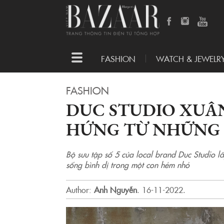
Toggle
FASHION
WATCH & JEWELR
navigation
FASHION
DUC STUDIO XUÂN
HỨNG TỪ NHỮNG 
Bộ sưu tập số 5 của local brand Duc Studio l
sống bình dị trong một con hẻm nhỏ
Author:
Anh Nguyễn
.
16-11-2022.