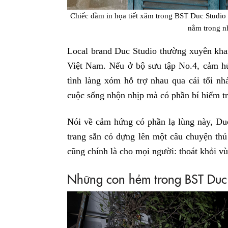
Chiếc đầm in họa tiết xăm trong BST Duc Studi
nằm trong n
Local brand Duc Studio thường xuyên khai
Việt Nam. Nếu ở bộ sưu tập No.4, cảm hứ
tình làng xóm hỗ trợ nhau qua cái tối nh
cuộc sống nhộn nhịp mà có phần bí hiểm 
Nói về cảm hứng có phần lạ lùng này, Duc
trang sẵn có dựng lên một câu chuyện thú
cũng chính là cho mọi người: thoát khỏi v
Những con hẻm trong BST Duc