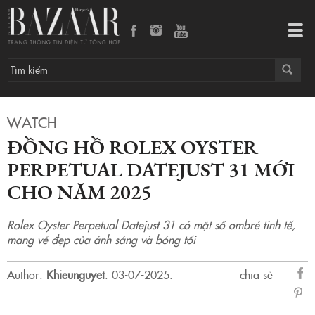
Đồng hồ Rolex Oyster Perpetual Datejust 31 mới cho năm 2025
Tog
navi
WATCH
ĐỒNG HỒ ROLEX OYSTER
PERPETUAL DATEJUST 31 MỚI
CHO NĂM 2025
Rolex Oyster Perpetual Datejust 31 có mặt số ombré tinh tế,
mang vẻ đẹp của ánh sáng và bóng tối
Author:
Khieunguyet
.
03-07-2025.
chia sẻ
sẻ
Fac