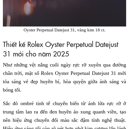
Oyster Perpetual Datejust 31, vàng kim 18 ct.
Thiết kế Rolex Oyster Perpetual Datejust
31 mới cho năm 2025
Như những vệt nắng cuối ngày rực rỡ xuyên qua đường
chân trời, mặt số Rolex Oyster Perpetual Datejust 31 mới
tỏa sáng vẻ đẹp huyền bí, hòa quyện giữa ánh sáng và
bóng tối.
Sắc đỏ ombré tinh tế chuyển biến từ ánh lửa rực rỡ ở
trung tâm lan ra đến đen huyền ảo xung quanh viền, tạo
nên hiệu ứng chuyển đổi màu sắc đậm tính nghệ thuật.
Hiệu ứng sáng tối còn rõ nét hơn nhờ kim cương lấp lánh