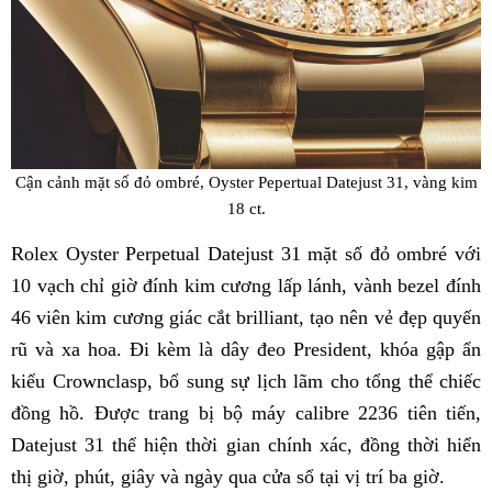
Cận cảnh mặt số đỏ ombré, Oyster Pepertual Datejust 31, vàng kim
18 ct.
Rolex Oyster Perpetual Datejust 31 mặt số đỏ ombré với
10 vạch chỉ giờ đính kim cương lấp lánh, vành bezel đính
46 viên kim cương giác cắt brilliant, tạo nên vẻ đẹp quyến
rũ và xa hoa. Đi kèm là dây đeo President, khóa gập ẩn
kiểu Crownclasp, bổ sung sự lịch lãm cho tổng thể chiếc
đồng hồ. Được trang bị bộ máy calibre 2236 tiên tiến,
Datejust 31 thể hiện thời gian chính xác, đồng thời hiển
thị giờ, phút, giây và ngày qua cửa sổ tại vị trí ba giờ.