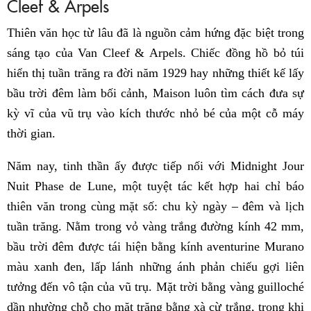
Cleef & Arpels
Thiên văn học từ lâu đã là nguồn cảm hứng đặc biệt trong
sáng tạo của Van Cleef & Arpels. Chiếc đồng hồ bỏ túi
hiển thị tuần trăng ra đời năm 1929 hay những thiết kế lấy
bầu trời đêm làm bối cảnh, Maison luôn tìm cách đưa sự
kỳ vĩ của vũ trụ vào kích thước nhỏ bé của một cỗ máy
thời gian.
Năm nay, tinh thần ấy được tiếp nối với Midnight Jour
Nuit Phase de Lune, một tuyệt tác kết hợp hai chỉ báo
thiên văn trong cùng mặt số: chu kỳ ngày – đêm và lịch
tuần trăng. Nằm trong vỏ vàng trắng đường kính 42 mm,
bầu trời đêm được tái hiện bằng kính aventurine Murano
màu xanh đen, lấp lánh những ánh phản chiếu gợi liên
tưởng đến vô tận của vũ trụ. Mặt trời bằng vàng guilloché
dần nhường chỗ cho mặt trăng bằng xà cừ trắng, trong khi