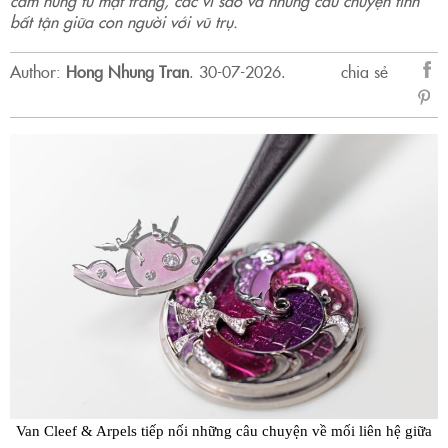
bất tận giữa con người với vũ trụ.
Author:
Hong Nhung Tran
.
30-07-2026.
chia sẻ
sẻ
Fac
Van Cleef & Arpels tiếp nối những câu chuyện về mối liên hệ giữa