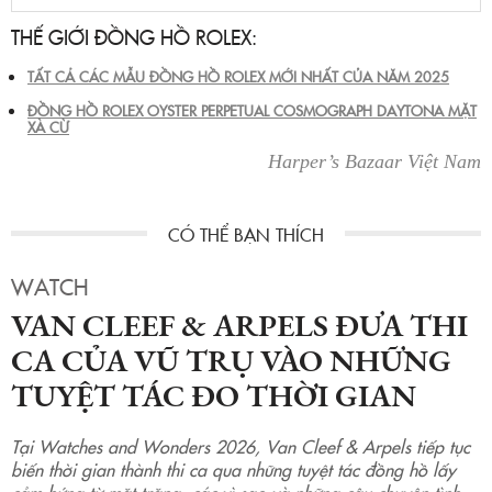
THẾ GIỚI ĐỒNG HỒ ROLEX:
TẤT CẢ CÁC MẪU ĐỒNG HỒ ROLEX MỚI NHẤT CỦA NĂM 2025
ĐỒNG HỒ ROLEX OYSTER PERPETUAL COSMOGRAPH DAYTONA MẶT
XÀ CỪ
Harper’s Bazaar Việt Nam
WATCH
VAN CLEEF & ARPELS ĐƯA THI
CA CỦA VŨ TRỤ VÀO NHỮNG
TUYỆT TÁC ĐO THỜI GIAN
Tại Watches and Wonders 2026, Van Cleef & Arpels tiếp tục
biến thời gian thành thi ca qua những tuyệt tác đồng hồ lấy
cảm hứng từ mặt trăng, các vì sao và những câu chuyện tình