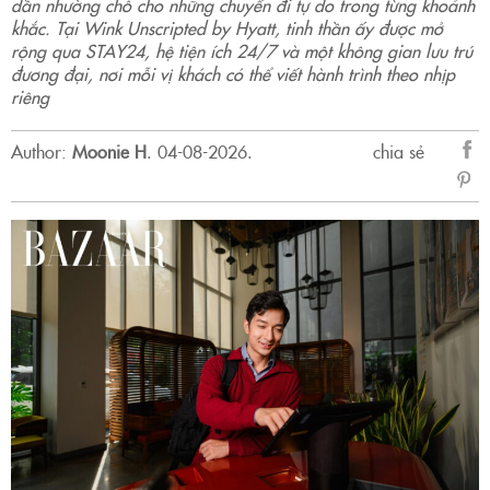
dần nhường chỗ cho những chuyến đi tự do trong từng khoảnh
khắc. Tại Wink Unscripted by Hyatt, tinh thần ấy được mở
rộng qua STAY24, hệ tiện ích 24/7 và một không gian lưu trú
đương đại, nơi mỗi vị khách có thể viết hành trình theo nhịp
riêng
Author:
Moonie H
.
04-08-2026.
chia sẻ
sẻ
Fac