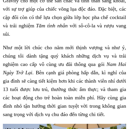
Gravity cho một cơ thể săn chắc và tinh thần sảng khoái,
với sự trợ giúp của chiếc võng lụa độc đáo. Đặc biệt, các
cặp đôi còn có thể lựa chọn giữa lớp học pha chế cocktail
và trải nghiệm
Tắm tình nhân
với sô-cô-la và rượu vang
sủi.
Như một lời chúc cho năm mới thịnh vượng và như ý,
chúng tôi dành tặng quý khách những dịch vụ và trải
nghiệm cao cấp vô cùng ưu đãi thông qua gói
Nam Hai
Ngày Trở Lại
. Bên cạnh giá phòng hấp dẫn, kì nghỉ của
gia đình sẽ càng tiết kiệm hơn khi các thành viên nhí dưới
13 tuổi được lưu trú, thưởng thức ẩm thực; và tham gia
các hoạt động cho trẻ hoàn toàn miễn phí. Hãy cùng gia
đình nhỏ tận hưởng thời gian tuyệt vời trong không gian
sang trọng với dịch vụ chu đáo đến từng chi tiết.