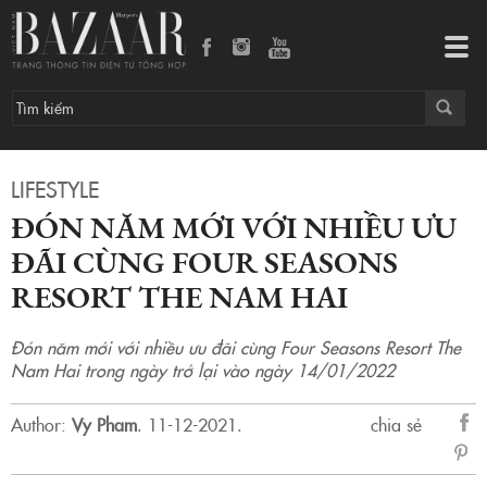
Đón năm mới với nhiều ưu đãi cùng Four Seasons Resort The Nam Hai
Tog
navi
LIFESTYLE
ĐÓN NĂM MỚI VỚI NHIỀU ƯU
ĐÃI CÙNG FOUR SEASONS
RESORT THE NAM HAI
Đón năm mới với nhiều ưu đãi cùng Four Seasons Resort The
Nam Hai trong ngày trở lại vào ngày 14/01/2022
Author:
Vy Pham
.
11-12-2021.
chia sẻ
sẻ
Fac