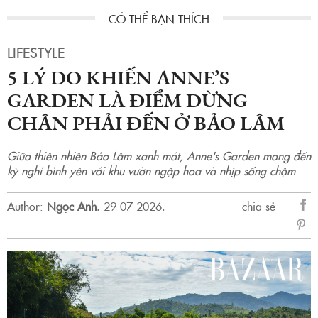
LIFESTYLE
5 LÝ DO KHIẾN ANNE’S
GARDEN LÀ ĐIỂM DỪNG
CHÂN PHẢI ĐẾN Ở BẢO LÂM
Giữa thiên nhiên Bảo Lâm xanh mát, Anne's Garden mang đến
kỳ nghỉ bình yên với khu vườn ngập hoa và nhịp sống chậm
Author:
Ngọc Anh
.
29-07-2026.
chia sẻ
sẻ
Fac