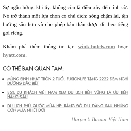
Sự ngẫu hứng, khi ấy, không còn là điều xảy đến tình cờ.
Nó trở thành một lựa chọn có chủ đích: sống chậm lại, tận
hưởng sâu hơn và cho phép bản thân được đi theo tiếng
gọi riêng.
Khám phá thêm thông tin tại:
wink-hotels.com
hoặc
hyatt.com
.
CÓ THỂ BẠN QUAN TÂM:
MỪNG SINH NHẬT TRÒN 2 TUỔI, FUSIONLIFE TẶNG 2222 ĐÊM NGHỈ
DƯỠNG ĐẶC BIỆT
85% DU KHÁCH VIỆT NAM XEM DU LỊCH BỀN VỮNG LÀ ƯU TIÊN
HÀNG ĐẦU
DU LỊCH PHÚ QUỐC MÙA HÈ: RÁNG ĐỎ DỊU DÀNG SAU NHỮNG
CƠN MƯA NHIỆT ĐỚI
Harper’s Bazaar Việt Nam