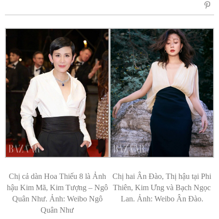
sẻ
Fac
Chị cả dàn Hoa Thiếu 8 là Ảnh
Chị hai Ân Đào, Thị hậu tại Phi
hậu Kim Mã, Kim Tượng – Ngô
Thiên, Kim Ưng và Bạch Ngọc
Quân Như. Ảnh: Weibo Ngô
Lan. Ảnh: Weibo Ân Đào.
Quân Như