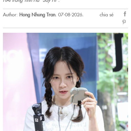
Author:
Hong Nhung Tran
.
07-08-2026.
chia sẻ
sẻ
Fac