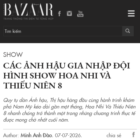
Các Ảnh hậu gia nhập đội hình show Hoa Nhi Và Thiếu Niên 8
Tog
navi
SHOW
CÁC ẢNH HẬU GIA NHẬP ĐỘI
HÌNH SHOW HOA NHI VÀ
THIẾU NIÊN 8
Quy tụ dàn Ảnh hậu, Thị hậu hàng đầu cùng hành trình khám
phá Nam Mỹ kéo dài gần một tháng, Hoa Nhi Và Thiếu Niên
8 nhanh chóng trở thành một trong những chương trình thực tế
được mong chờ nhất cuối năm.
Author:
Minh Anh Đào
.
07-07-2026.
chia sẻ