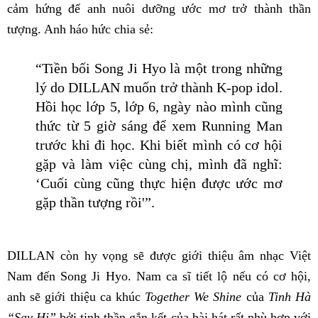
cảm hứng để anh nuôi dưỡng ước mơ trở thành thần
tượng. Anh háo hức chia sẻ:
“Tiền bối Song Ji Hyo là một trong những
lý do DILLAN muốn trở thành K-pop idol.
Hồi học lớp 5, lớp 6, ngày nào mình cũng
thức từ 5 giờ sáng để xem Running Man
trước khi đi học. Khi biết mình có cơ hội
gặp và làm việc cùng chị, mình đã nghĩ:
‘Cuối cùng cũng thực hiện được ước mơ
gặp thần tượng rồi'”.
DILLAN còn hy vọng sẽ được giới thiệu âm nhạc Việt
Nam đến Song Ji Hyo. Nam ca sĩ tiết lộ nếu có cơ hội,
anh sẽ giới thiệu ca khúc
Together We Shine
của
Tinh Hà
“Say Hi”
bởi tinh thần gắn kết của bài hát rất phù hợp với