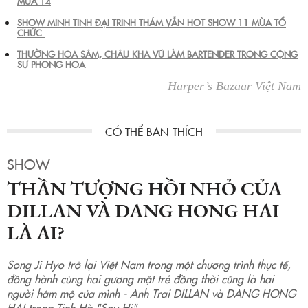
MÙA 14
SHOW MINH TINH ĐẠI TRINH THÁM VẪN HOT SHOW 11 MÙA TỔ
CHỨC
THƯỜNG HOA SÂM, CHÂU KHA VŨ LÀM BARTENDER TRONG CỘNG
SỰ PHONG HOA
Harper’s Bazaar Việt Nam
SHOW
THẦN TƯỢNG HỒI NHỎ CỦA
DILLAN VÀ DANG HONG HAI
LÀ AI?
Song Ji Hyo trở lại Việt Nam trong một chương trình thực tế,
đồng hành cùng hai gương mặt trẻ đồng thời cũng là hai
người hâm mộ của mình - Anh Trai DILLAN và DANG HONG
HAI trong Tinh Hà "Say Hi".