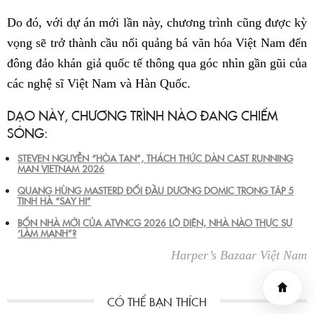
Do đó, với dự án mới lần này, chương trình cũng được kỳ
vọng sẽ trở thành cầu nối quảng bá văn hóa Việt Nam đến
đông đảo khán giả quốc tế thông qua góc nhìn gần gũi của
các nghệ sĩ Việt Nam và Hàn Quốc.
DẠO NÀY, CHƯƠNG TRÌNH NÀO ĐANG CHIẾM
SÓNG:
STEVEN NGUYỄN “HÒA TAN”, THÁCH THỨC DÀN CAST RUNNING
MAN VIETNAM 2026
QUANG HÙNG MASTERD ĐỐI ĐẦU DƯƠNG DOMIC TRONG TẬP 5
TINH HÀ “SAY HI”
BỐN NHÀ MỚI CỦA ATVNCG 2026 LỘ DIỆN, NHÀ NÀO THỰC SỰ
‘LÀM MẠNH”?
Harper’s Bazaar Việt Nam