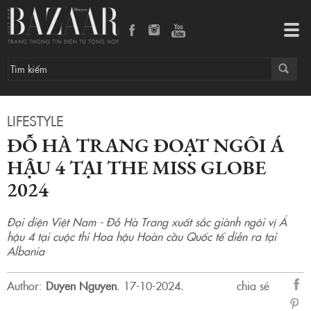
Đỗ Hà Trang đoạt ngôi Á hậu 4 tại The Miss Globe 2024
Tog
navi
LIFESTYLE
ĐỖ HÀ TRANG ĐOẠT NGÔI Á
HẬU 4 TẠI THE MISS GLOBE
2024
Đại diện Việt Nam - Đỗ Hà Trang xuất sắc giành ngôi vị Á
hậu 4 tại cuộc thi Hoa hậu Hoàn cầu Quốc tế diễn ra tại
Albania
Author:
Duyen Nguyen
.
17-10-2024.
chia sẻ
sẻ