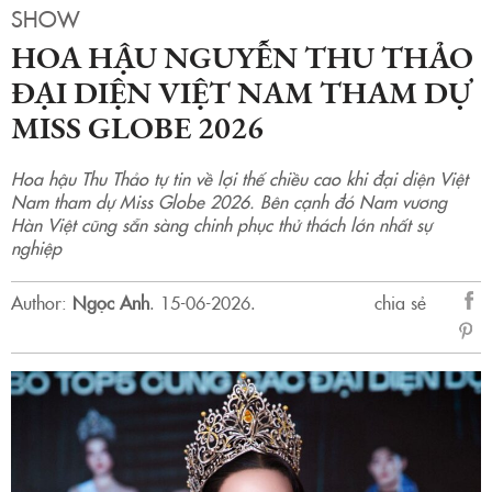
SHOW
HOA HẬU NGUYỄN THU THẢO
ĐẠI DIỆN VIỆT NAM THAM DỰ
MISS GLOBE 2026
Hoa hậu Thu Thảo tự tin về lợi thế chiều cao khi đại diện Việt
Nam tham dự Miss Globe 2026. Bên cạnh đó Nam vương
Hàn Việt cũng sẵn sàng chinh phục thử thách lớn nhất sự
nghiệp
Author:
Ngọc Anh
.
15-06-2026.
chia sẻ
sẻ
Fac