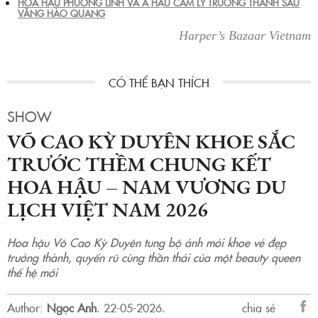
HOA HẬU PHƯƠNG LINH VÀ Á HẬU CẨM LY TRƯỞNG THÀNH SAU
VẦNG HÀO QUANG
Harper’s Bazaar Vietnam
SHOW
VÕ CAO KỲ DUYÊN KHOE SẮC
TRƯỚC THỀM CHUNG KẾT
HOA HẬU – NAM VƯƠNG DU
LỊCH VIỆT NAM 2026
Hoa hậu Võ Cao Kỳ Duyên tung bộ ảnh mới khoe vẻ đẹp
trưởng thành, quyến rũ cùng thần thái của một beauty queen
thế hệ mới
Author:
Ngọc Anh
.
22-05-2026.
chia sẻ