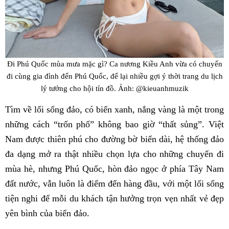
Đi Phú Quốc mùa mưa mặc gì? Ca nương Kiều Anh vừa có chuyến
đi cùng gia đình đến Phú Quốc, để lại nhiều gợi ý thời trang du lịch
lý tưởng cho hội tín đồ. Ảnh: @kieuanhmuzik
Tìm về lối sống đảo, có biển xanh, nắng vàng là một trong
những cách “trốn phố” không bao giờ “thất sủng”. Việt
Nam được thiên phú cho đường bờ biển dài, hệ thống đảo
đa dạng mở ra thật nhiều chọn lựa cho những chuyển đi
mùa hè, nhưng Phú Quốc, hòn đảo ngọc ở phía Tây Nam
đất nước, vẫn luôn là điểm đến hàng đầu, với một lối sống
tiện nghi để mỗi du khách tận hưởng trọn vẹn nhất vẻ đẹp
yên bình của biển đảo.