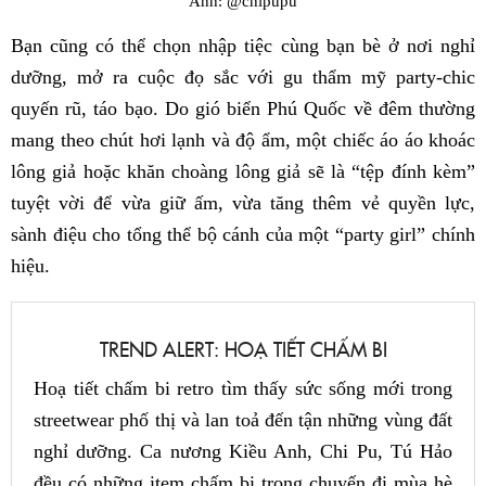
Ảnh: @chipupu
Bạn cũng có thể chọn nhập tiệc cùng bạn bè ở nơi nghỉ
dưỡng, mở ra cuộc đọ sắc với gu thẩm mỹ party-chic
quyến rũ, táo bạo. Do gió biển Phú Quốc về đêm thường
mang theo chút hơi lạnh và độ ẩm, một chiếc áo áo khoác
lông giả hoặc khăn choàng lông giả sẽ là “tệp đính kèm”
tuyệt vời để vừa giữ ấm, vừa tăng thêm vẻ quyền lực,
sành điệu cho tổng thể bộ cánh của một “party girl” chính
hiệu.
TREND ALERT: HOẠ TIẾT CHẤM BI
Hoạ tiết chấm bi retro tìm thấy sức sống mới trong
streetwear phố thị và lan toả đến tận những vùng đất
nghỉ dưỡng. Ca nương Kiều Anh, Chi Pu, Tú Hảo
đều có những item chấm bi trong chuyến đi mùa hè