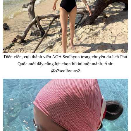
Diễn viên, cựu thành viên AOA Seolhyun trong chuyến du lịch Phú
Quốc mới đây cũng lựa chọn bikini một mảnh. Ảnh:
@s2seolhyuns2