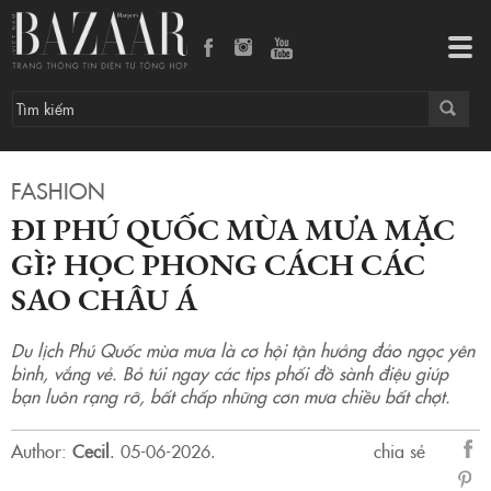
Đi Phú Quốc mùa mưa mặc gì? Học phong cách các sao châu Á
Tog
navi
FASHION
ĐI PHÚ QUỐC MÙA MƯA MẶC
GÌ? HỌC PHONG CÁCH CÁC
SAO CHÂU Á
Du lịch Phú Quốc mùa mưa là cơ hội tận hưởng đảo ngọc yên
bình, vắng vẻ. Bỏ túi ngay các tips phối đồ sành điệu giúp
bạn luôn rạng rỡ, bất chấp những cơn mưa chiều bất chợt.
Author:
Cecil
.
05-06-2026.
chia sẻ
sẻ