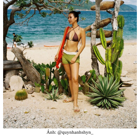
Ảnh: @quynhanhshyn_