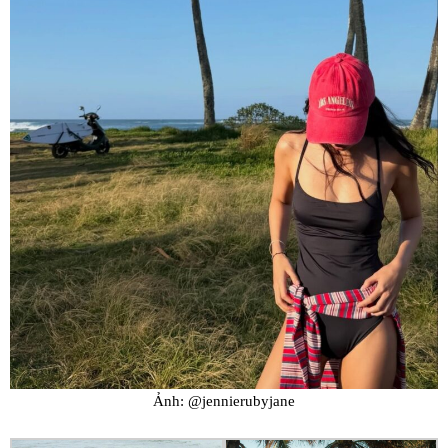
Ảnh: @jennierubyjane