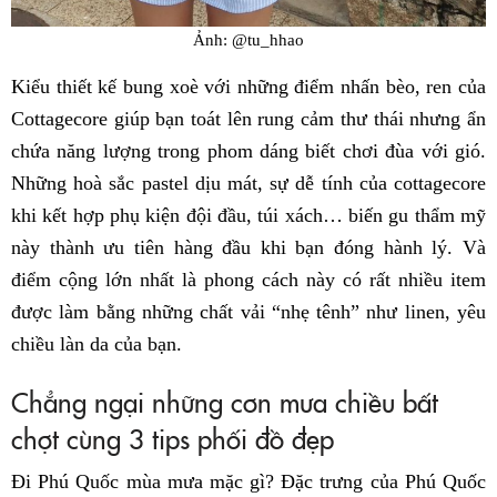
Ảnh: @tu_hhao
Kiểu thiết kế bung xoè với những điểm nhấn bèo, ren của
Cottagecore giúp bạn toát lên rung cảm thư thái nhưng ẩn
chứa năng lượng trong phom dáng biết chơi đùa với gió.
Những hoà sắc pastel dịu mát, sự dễ tính của cottagecore
khi kết hợp phụ kiện đội đầu, túi xách… biến gu thẩm mỹ
này thành ưu tiên hàng đầu khi bạn đóng hành lý. Và
điểm cộng lớn nhất là phong cách này có rất nhiều item
được làm bằng những chất vải “nhẹ tênh” như linen, yêu
chiều làn da của bạn.
Chẳng ngại những cơn mưa chiều bất
chợt cùng 3 tips phối đồ đẹp
Đi Phú Quốc mùa mưa mặc gì? Đặc trưng của Phú Quốc