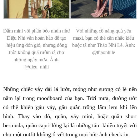
Đầm mini với phần bèo nhún như
Với những cô nàng quá yêu
Diệu Nhi vẫn hoàn hảo để tạo
maxi, bạn có thể cân nhắc kiểu
hiệu ứng đón gió, nhưng đồng
buộc tà như Thảo Nhi Lê. Ảnh:
thời không quá rườm rà cho
@thaonhile
những ngày mưa. Ảnh:
@dieu_nhiii
Những chiếc váy dài lả lướt, mỏng như sương có lẽ nên
nằm lại trong moodboard của bạn. Trời mưa, đường ướt
có thể khiến gấu váy, gấu quần trông lấm lem khi lên
hình. Thay vào đó, quần, váy mini, hoặc quần short
bermuda, quần capri lửng lại là những tấm khiên tuyệt vời
cho một outfit không tì vết trong mọi bức ảnh check-in.