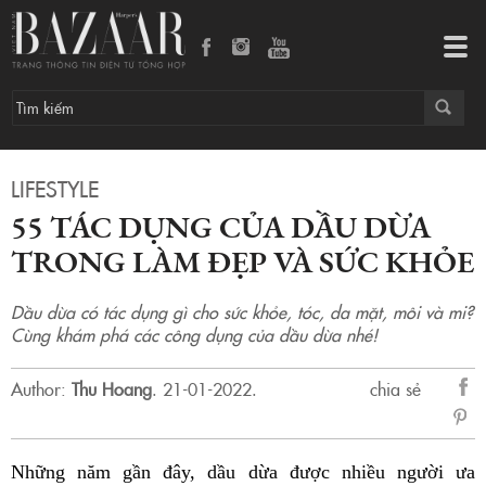
55 tác dụng của dầu dừa trong làm đẹp và sức khỏe
Tog
navi
LIFESTYLE
55 TÁC DỤNG CỦA DẦU DỪA
TRONG LÀM ĐẸP VÀ SỨC KHỎE
Dầu dừa có tác dụng gì cho sức khỏe, tóc, da mặt, môi và mi?
Cùng khám phá các công dụng của dầu dừa nhé!
Author:
Thu Hoang
.
21-01-2022.
chia sẻ
sẻ
Fac
Những năm gần đây, dầu dừa được nhiều người ưa