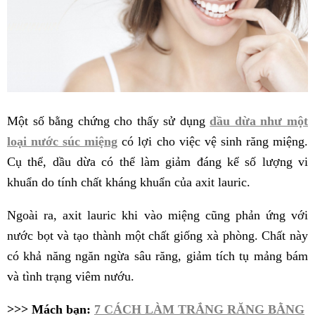
Một số bằng chứng cho thấy sử dụng
dầu dừa như một
loại nước súc miệng
có lợi cho việc vệ sinh răng miệng.
Cụ thể, dầu dừa có thể làm giảm đáng kể số lượng vi
khuẩn do tính chất kháng khuẩn của axit lauric.
Ngoài ra, axit lauric khi vào miệng cũng phản ứng với
nước bọt và tạo thành một chất giống xà phòng. Chất này
có khả năng ngăn ngừa sâu răng, giảm tích tụ mảng bám
và tình trạng viêm nướu.
>>> Mách bạn:
7 CÁCH LÀM TRẮNG RĂNG BẰNG