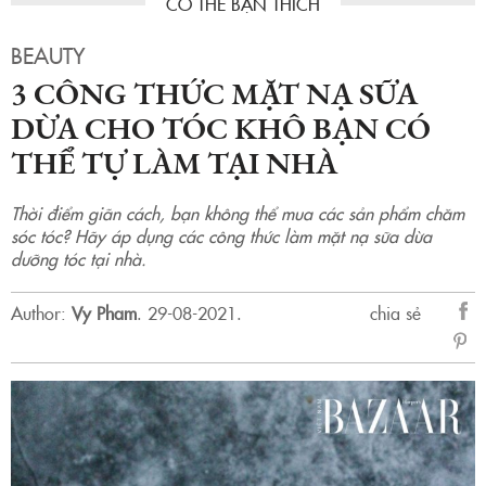
BEAUTY
3 CÔNG THỨC MẶT NẠ SỮA
DỪA CHO TÓC KHÔ BẠN CÓ
THỂ TỰ LÀM TẠI NHÀ
Thời điểm giãn cách, bạn không thể mua các sản phẩm chăm
sóc tóc? Hãy áp dụng các công thức làm mặt nạ sữa dừa
dưỡng tóc tại nhà.
Author:
Vy Pham
.
29-08-2021.
chia sẻ
sẻ
Fac