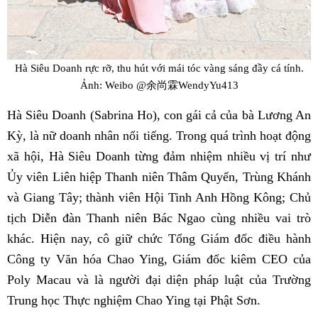
Hà Siêu Doanh rực rỡ, thu hút với mái tóc vàng sáng đầy cá tính.
Ảnh: Weibo @余尚霖WendyYu413
Hà Siêu Doanh (Sabrina Ho), con gái cả của bà Lương An
Kỳ, là nữ doanh nhân nổi tiếng. Trong quá trình hoạt động
xã hội, Hà Siêu Doanh từng đảm nhiệm nhiều vị trí như
Ủy viên Liên hiệp Thanh niên Thâm Quyến, Trùng Khánh
và Giang Tây; thành viên Hội Tinh Anh Hồng Kông; Chủ
tịch Diễn đàn Thanh niên Bác Ngao cùng nhiều vai trò
khác. Hiện nay, cô giữ chức Tổng Giám đốc điều hành
Công ty Văn hóa Chao Ying, Giám đốc kiêm CEO của
Poly Macau và là người đại diện pháp luật của Trường
Trung học Thực nghiệm Chao Ying tại Phật Sơn.