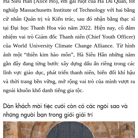
Hà Siêu Hân (Alice Ho), em gái ruột của Hà Du Quân, tốt
nghiệp Massachusetts Institute of Technology với hai bằng
cử nhân Quản trị và Kiến trúc, sau đó nhận bằng thạc sĩ
tại Đại học Thanh Hoa vào năm 2022. Hiện nay, cô đảm
nhiệm vai trò Giám đốc Thanh niên (Chief Youth Officer)
của World University Climate Change Alliance. Từ hình
ảnh một “thiên kim hào môn”, Hà Siêu Hân những năm
gần đây đang từng bước xây dựng dấu ấn riêng trong các
lĩnh vực giáo dục, phát triển thanh niên, biến đổi khí hậu
và thời trang bền vững, mở rộng vai trò của mình vượt ra
ngoài khuôn khổ danh tiếng gia tộc.
Dàn khách mời tiệc cưới còn có các ngôi sao và
những người bạn trong giới giải trí