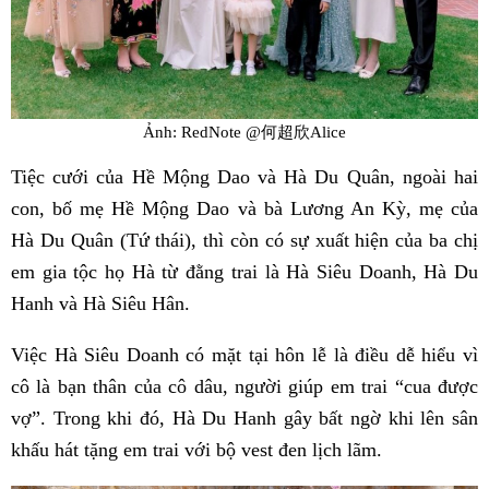
Ảnh: RedNote @何超欣Alice
Tiệc cưới của Hề Mộng Dao và Hà Du Quân, ngoài hai
con, bố mẹ Hề Mộng Dao và bà Lương An Kỳ, mẹ của
Hà Du Quân (Tứ thái), thì còn có sự xuất hiện của ba chị
em gia tộc họ Hà từ đằng trai là Hà Siêu Doanh, Hà Du
Hanh và Hà Siêu Hân.
Việc Hà Siêu Doanh có mặt tại hôn lễ là điều dễ hiểu vì
cô là bạn thân của cô dâu, người giúp em trai “cua được
vợ”. Trong khi đó, Hà Du Hanh gây bất ngờ khi lên sân
khấu hát tặng em trai với bộ vest đen lịch lãm.