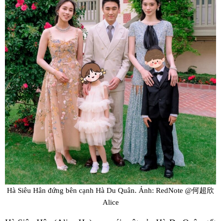
Hà Siêu Hân đứng bên cạnh Hà Du Quân. Ảnh: RedNote @何超欣
Alice