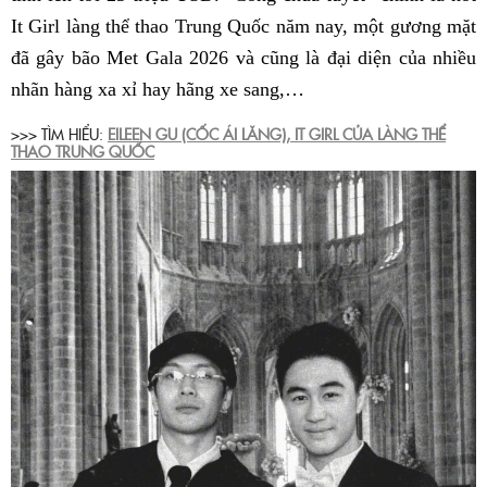
It Girl làng thể thao Trung Quốc năm nay, một gương mặt
đã gây bão Met Gala 2026 và cũng là đại diện của nhiều
nhãn hàng xa xỉ hay hãng xe sang,…
>>> TÌM HIỂU:
EILEEN GU (CỐC ÁI LĂNG), IT GIRL CỦA LÀNG THỂ
THAO TRUNG QUỐC