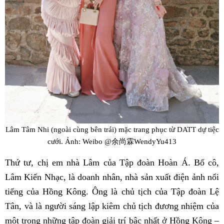
Lâm Tâm Nhi (ngoài cùng bên trái) mặc trang phục từ DATT dự tiệc
cưới. Ảnh: Weibo @余尚霖WendyYu413
Thứ tư, chị em nhà Lâm của Tập đoàn Hoàn Á. Bố cô,
Lâm Kiến Nhạc, là doanh nhân, nhà sản xuất điện ảnh nổi
tiếng của Hồng Kông. Ông là chủ tịch của Tập đoàn Lệ
Tân, và là người sáng lập kiêm chủ tịch đương nhiệm của
một trong những tập đoàn giải trí bậc nhất ở Hồng Kông –