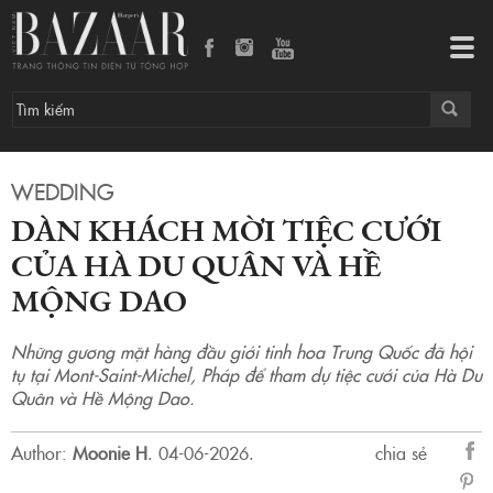
Dàn khách mời tiệc cưới của Hà Du Quân và Hề Mộng Dao
Tog
navi
WEDDING
DÀN KHÁCH MỜI TIỆC CƯỚI
CỦA HÀ DU QUÂN VÀ HỀ
MỘNG DAO
Những gương mặt hàng đầu giới tinh hoa Trung Quốc đã hội
tụ tại Mont-Saint-Michel, Pháp để tham dự tiệc cưới của Hà Du
Quân và Hề Mộng Dao.
Author:
Moonie H
.
04-06-2026.
chia sẻ
sẻ