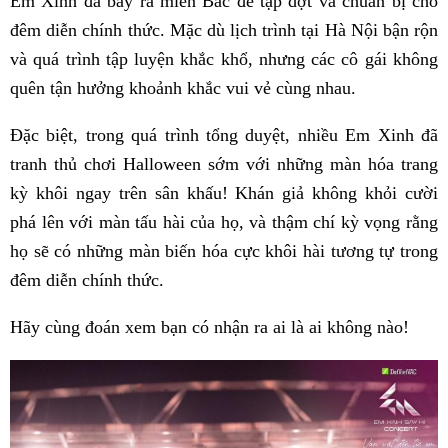
Em Xinh đã bay ra miền Bắc để tập dợt và chuẩn bị cho
đêm diễn chính thức. Mặc dù lịch trình tại Hà Nội bận rộn
và quá trình tập luyện khắc khổ, nhưng các cô gái không
quên tận hưởng khoảnh khắc vui vẻ cùng nhau.
Đặc biệt, trong quá trình tổng duyệt, nhiều Em Xinh đã
tranh thủ chơi Halloween sớm với những màn hóa trang
kỳ khôi ngay trên sân khấu! Khán giả không khỏi cười
phá lên với màn tấu hài của họ, và thậm chí kỳ vọng rằng
họ sẽ có những màn biến hóa cực khôi hài tương tự trong
đêm diễn chính thức.
Hãy cùng đoán xem bạn có nhận ra ai là ai không nào!