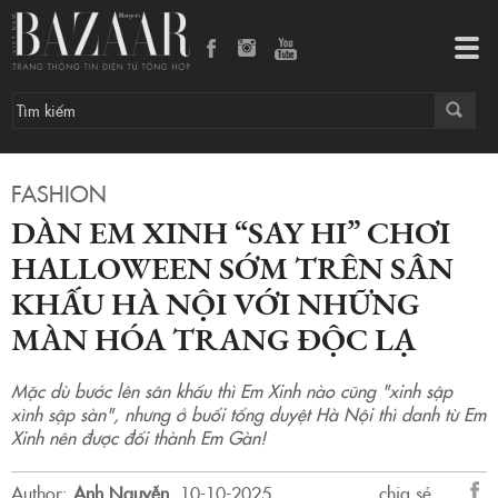
Dàn Em Xinh “Say Hi” chơi Halloween sớm trên sân khấu Hà Nội với những màn hóa trang độc lạ
Tog
navi
FASHION
DÀN EM XINH “SAY HI” CHƠI
HALLOWEEN SỚM TRÊN SÂN
KHẤU HÀ NỘI VỚI NHỮNG
MÀN HÓA TRANG ĐỘC LẠ
Mặc dù bước lên sân khấu thì Em Xinh nào cũng "xinh sập
xình sập sàn", nhưng ở buổi tổng duyệt Hà Nội thì danh từ Em
Xinh nên được đổi thành Em Gàn!
Author:
Anh Nguyễn
.
10-10-2025.
chia sẻ