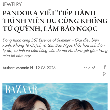
JEWELRY
PANDORA VIẾT TIẾP HÀNH
TRÌNH VIỄN DU CÙNG KHỔNG
TÚ QUỲNH, LÂM BẢO NGỌC
Đồng hành cùng BST Essence of Summer – Giai điệu biển
xanh, Khổng Tú Quỳnh và Lâm Bảo Ngọc khắc họa tinh thần
tự do, cá tính và cảm hứng viễn du mà Pandora gửi gắm trong
mùa hè năm nay.
Author:
Moonie H
.
12-06-2026.
chia sẻ
sẻ
Fac