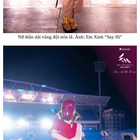
Nữ thần dát vàng đội nón lá. Ảnh: Em Xinh “Say Hi”