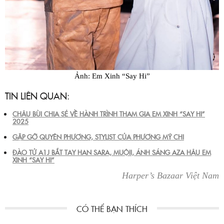
Ảnh: Em Xinh “Say Hi”
TIN LIÊN QUAN:
CHÂU BÙI CHIA SẺ VỀ HÀNH TRÌNH THAM GIA EM XINH “SAY HI”
2025
GẶP GỠ QUYÊN PHƯƠNG, STYLIST CỦA PHƯƠNG MỸ CHI
ĐÀO TỬ A1J BẮT TAY HAN SARA, MUỘII, ÁNH SÁNG AZA HẬU EM
XINH “SAY HI”
Harper’s Bazaar Việt Nam