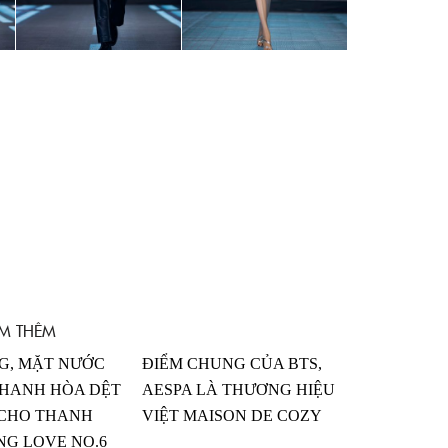
M THÊM
G, MẶT NƯỚC
ĐIỂM CHUNG CỦA BTS,
THANH HÒA DỆT
AESPA LÀ THƯƠNG HIỆU
 CHO THANH
VIỆT MAISON DE COZY
NG LOVE NO.6