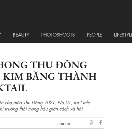
Y
BEAUTY
PHOTOSHOOTS
PEOPLE
LIFESTYL
HONG THU ĐÔNG
ẾN KIM BĂNG THÀNH
KTAIL
iên cho mùa Thu Đông 2021, No.01, tại Gala
ị trường thời trang hậu giãn cách xã hội
chia sẻ
sẻ