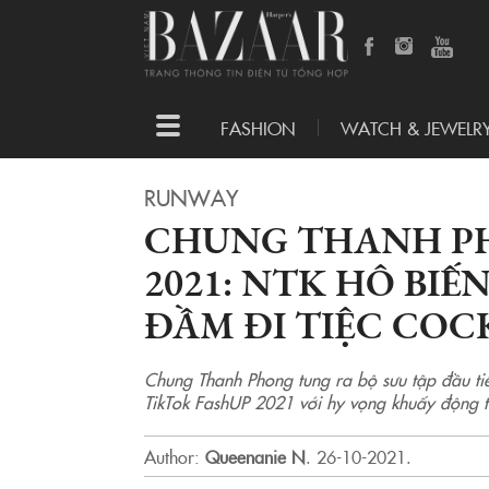
Toggle
FASHION
WATCH & JEWELR
navigation
RUNWAY
CHUNG THANH P
2021: NTK HÔ BI
ĐẦM ĐI TIỆC COC
Chung Thanh Phong tung ra bộ sưu tập đầu t
TikTok FashUP 2021 với hy vọng khuấy động th
Author:
Queenanie N
.
26-10-2021.