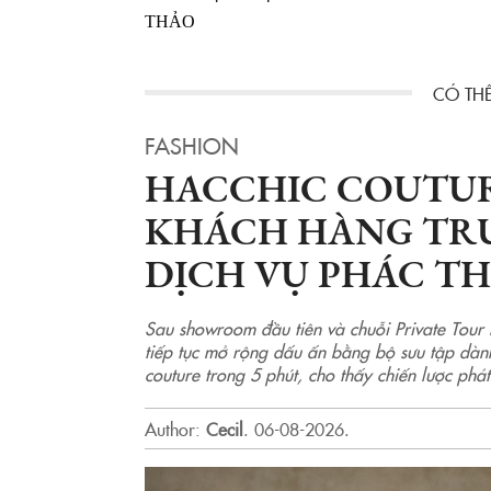
THẢO
FASHION
HACCHIC COUTUR
KHÁCH HÀNG TR
DỊCH VỤ PHÁC T
Sau showroom đầu tiên và chuỗi Private Tour l
tiếp tục mở rộng dấu ấn bằng bộ sưu tập dành
couture trong 5 phút, cho thấy chiến lược phát
Author:
Cecil
.
06-08-2026.