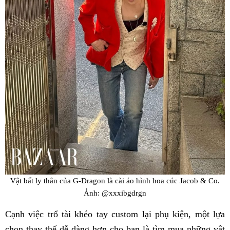
Vật bất ly thân của G-Dragon là cài áo hình hoa cúc Jacob & Co.
Ảnh: @xxxibgdrgn
Cạnh việc trổ tài khéo tay custom lại phụ kiện, một lựa
chọn thay thế dễ dàng hơn cho bạn là tìm mua những vật