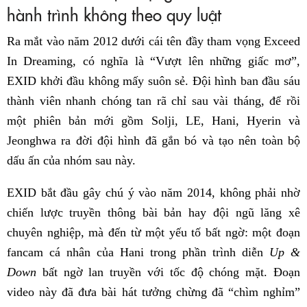
hành trình không theo quy luật
Ra mắt vào năm 2012 dưới cái tên đầy tham vọng Exceed
In Dreaming, có nghĩa là “Vượt lên những giấc mơ”,
EXID khởi đầu không mấy suôn sẻ. Đội hình ban đầu sáu
thành viên nhanh chóng tan rã chỉ sau vài tháng, để rồi
một phiên bản mới gồm Solji, LE, Hani, Hyerin và
Jeonghwa ra đời đội hình đã gắn bó và tạo nên toàn bộ
dấu ấn của nhóm sau này.
EXID bắt đầu gây chú ý vào năm 2014, không phải nhờ
chiến lược truyền thông bài bản hay đội ngũ lăng xê
chuyên nghiệp, mà đến từ một yếu tố bất ngờ: một đoạn
fancam cá nhân của Hani trong phần trình diễn
Up &
Down
bất ngờ lan truyền với tốc độ chóng mặt. Đoạn
video này đã đưa bài hát tưởng chừng đã “chìm nghỉm”