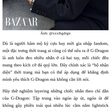
Ảnh: @xxxibgdrgn
Dù là người hâm mộ kỳ cựu hay mới gia nhập fandom,
một đặc trưng thời trang ai cũng có thể nêu ra ở G-Dragon
là anh luôn đeo nhiều nhẫn ở cả hai tay, mỗi chiếc đều
mang theo kích cỡ đá quý lớn. Đây chính xác là “bộ nhận
diện” thời trang mà bạn có thể áp dụng để khẳng định
mình yêu thích G-Dragon mà không cần lời nói.
Hãy thử nghiệm layering những chiếc nhẫn theo chỉ dẫn
của G-Dragon: Tập trung vào ngón áp út, ngón út để
không gây phiền toái quá nhiều lúc cầm nắm lightstick