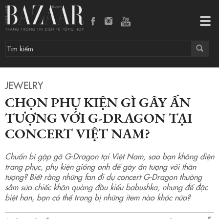
Chọn phụ kiện gì gây ấn tượng với G-Dragon tại concert Việt Nam?
Tog
navi
JEWELRY
CHỌN PHỤ KIỆN GÌ GÂY ẤN
TƯỢNG VỚI G-DRAGON TẠI
CONCERT VIỆT NAM?
Chuẩn bị gặp gỡ G-Dragon tại Việt Nam, sao bạn không diện
trang phục, phụ kiện giống anh để gây ấn tượng với thần
tượng? Biết rằng những fan đi dự concert G-Dragon thường
sắm sửa chiếc khăn quàng đầu kiểu babushka, nhưng để đặc
biệt hơn, bạn có thể trang bị những item nào khác nữa?