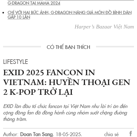
G-DRAGON TẠI MAMA 2024
CHỈ VỚI HAI BỨC ẢNH, G-DRAGON NÂNG GIÁ MÓN ĐỒ BÌNH DÂN
GẤP 10 LẦN
Harper’s Bazaar Việt Nam
LIFESTYLE
EXID 2025 FANCON IN
VIETNAM: HUYỀN THOẠI GEN
2 K-POP TRỞ LẠI
EXID lần đầu tổ chức fancon tại Việt Nam như lời tri ân đến
cộng đồng fan đã đồng hành cùng nhóm suốt chặng đường
thăng trầm.
Author:
Doan Tan Sang
.
18-05-2025.
chia sẻ