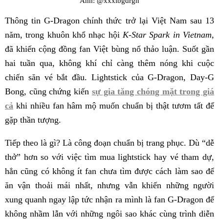
Ảnh: @xxxibgdrgn
Thông tin G-Dragon chính thức trở lại Việt Nam sau 13
năm, trong khuôn khổ nhạc hội
K-Star Spark in Vietnam,
đã khiến cộng đồng fan Việt bùng nổ thảo luận. Suốt gần
hai tuần qua, không khí chỉ càng thêm nóng khi cuộc
chiến săn vé bắt đầu. Lightstick của G-Dragon, Day-G
Bong, cũng chứng kiến
sự gia tăng chóng mặt trong giá
cả
khi nhiều fan hâm mộ muốn chuẩn bị thật tươm tất để
gặp thần tượng.
Tiếp theo là gì? Là công đoạn chuẩn bị trang phục. Dù “dễ
thở” hơn so với việc tìm mua lightstick hay vé tham dự,
hẳn cũng có không ít fan chưa tìm được cách làm sao để
ăn vận thoải mái nhất, nhưng vẫn khiến những người
xung quanh ngay lập tức nhận ra mình là fan G-Dragon để
không nhầm lẫn với những ngôi sao khác cùng trình diễn