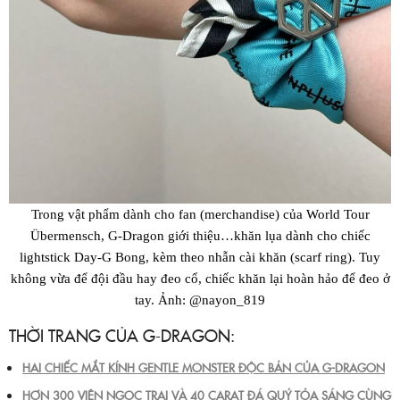
Trong vật phẩm dành cho fan (merchandise) của World Tour
Übermensch, G-Dragon giới thiệu…khăn lụa dành cho chiếc
lightstick Day-G Bong, kèm theo nhẫn cài khăn (scarf ring). Tuy
không vừa để đội đầu hay đeo cổ, chiếc khăn lại hoàn hảo để đeo ở
tay. Ảnh: @nayon_819
THỜI TRANG CỦA G-DRAGON:
HAI CHIẾC MẮT KÍNH GENTLE MONSTER ĐỘC BẢN CỦA G-DRAGON
HƠN 300 VIÊN NGỌC TRAI VÀ 40 CARAT ĐÁ QUÝ TỎA SÁNG CÙNG