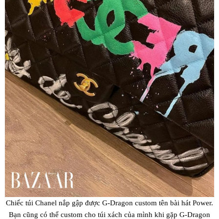
Chiếc túi Chanel nắp gập được G-Dragon custom tên bài hát Power.
Bạn cũng có thể custom cho túi xách của mình khi gặp G-Dragon