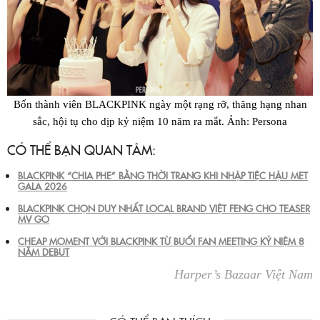
Bốn thành viên BLACKPINK ngày một rạng rỡ, thăng hạng nhan
sắc, hội tụ cho dịp kỷ niệm 10 năm ra mắt. Ảnh: Persona
CÓ THỂ BẠN QUAN TÂM:
BLACKPINK “CHIA PHE” BẰNG THỜI TRANG KHI NHẬP TIỆC HẬU MET
GALA 2026
BLACKPINK CHỌN DUY NHẤT LOCAL BRAND VIỆT FENG CHO TEASER
MV GO
CHEAP MOMENT VỚI BLACKPINK TỪ BUỔI FAN MEETING KỶ NIỆM 8
NĂM DEBUT
Harper’s Bazaar Việt Nam