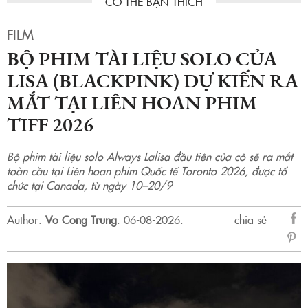
FILM
BỘ PHIM TÀI LIỆU SOLO CỦA
LISA (BLACKPINK) DỰ KIẾN RA
MẮT TẠI LIÊN HOAN PHIM
TIFF 2026
Bộ phim tài liệu solo Always Lalisa đầu tiên của cô sẽ ra mắt
toàn cầu tại Liên hoan phim Quốc tế Toronto 2026, được tổ
chức tại Canada, từ ngày 10–20/9
Author:
Vo Cong Trung
.
06-08-2026.
chia sẻ
sẻ
Fac