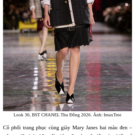
Look 30, BST CHANEL Thu Đông 2026. Ảnh: ImaxTree
Cô phối trang phục cùng giày Mary Janes hai màu đen –