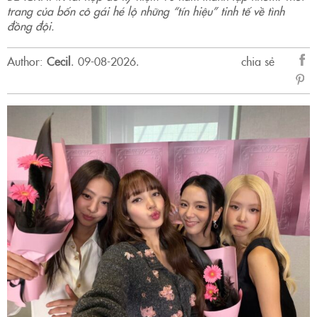
trang của bốn cô gái hé lộ những “tín hiệu” tinh tế về tình
đồng đội.
Author:
Cecil
.
09-08-2026.
chia sẻ
sẻ
Fac