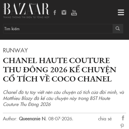
Chanel Haute Couture Thu Đông 2026 kể chuyện cổ tích về Coco Chanel
Tog
navi
RUNWAY
CHANEL HAUTE COUTURE
THU ĐÔNG 2026 KỂ CHUYỆN
CỔ TÍCH VỀ COCO CHANEL
Chanel đã tự tay viết nên câu chuyện cổ tích của đời mình, và
Matthieu Blazy đã kể câu chuyện này trong BST Haute
Couture Thu Đông 2026
Author:
Queenanie N
.
08-07-2026.
chia sẻ
sẻ