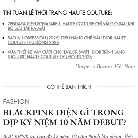
TIN TUẦN LỄ THỜI TRANG HAUTE COUTURE:
ZENDAYA DIỆN SCHIAPARELLI HAUTE COUTURE CHỈ VÀI GIỜ SAU KHI
BỘ SƯU TẬP RA MẮT
SAO NỮ OBSESSION (2026) TRÊN HÀNG GHẾ ĐẦU DIOR HAUTE
COUTURE THU ĐÔNG 2026
VỪA THIẾT KẾ VÁY CƯỚI CHO TAYLOR SWIFT, DIOR TRÌNH LÀNG
LUÔN BST HAUTE COUTURE THU ĐÔNG 2026
Harper’s Bazaar Việt Nam
FASHION
BLACKPINK DIỆN GÌ TRONG
DỊP KỶ NIỆM 10 NĂM DEBUT?
BLACKPINK tái hợp để kỷ niệm 10 năm thành lập nhóm. Thời