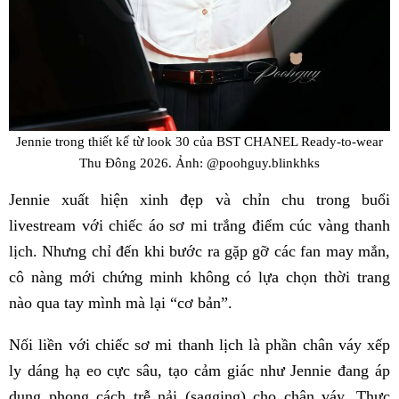
Jennie trong thiết kế từ look 30 của BST CHANEL Ready-to-wear
Thu Đông 2026. Ảnh: @poohguy.blinkhks
Jennie xuất hiện xinh đẹp và chỉn chu trong buổi
livestream với chiếc áo sơ mi trắng điểm cúc vàng thanh
lịch. Nhưng chỉ đến khi bước ra gặp gỡ các fan may mắn,
cô nàng mới chứng minh không có lựa chọn thời trang
nào qua tay mình mà lại “cơ bản”.
Nối liền với chiếc sơ mi thanh lịch là phần chân váy xếp
ly dáng hạ eo cực sâu, tạo cảm giác như Jennie đang áp
dụng phong cách trễ nải (sagging) cho chân váy. Thực