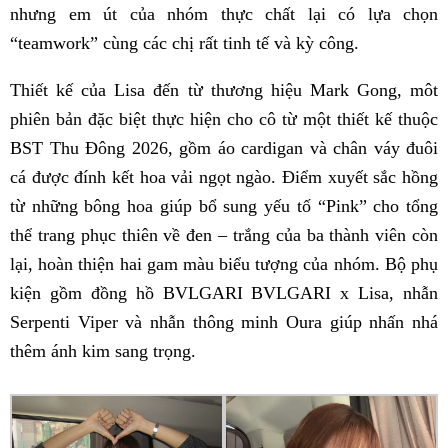
nhưng em út của nhóm thực chất lại có lựa chọn
“teamwork” cùng các chị rất tinh tế và kỳ công.
Thiết kế của Lisa đến từ thương hiệu Mark Gong, môt
phiên bản đặc biệt thực hiện cho cô từ một thiết kế thuộc
BST Thu Đông 2026, gồm áo cardigan và chân váy đuôi
cá được đính kết hoa vải ngọt ngào. Điểm xuyết sắc hồng
từ những bông hoa giúp bổ sung yếu tố “Pink” cho tổng
thể trang phục thiên về đen – trắng của ba thành viên còn
lại, hoàn thiện hai gam màu biểu tượng của nhóm. Bộ phụ
kiện gồm đồng hồ BVLGARI BVLGARI x Lisa, nhẫn
Serpenti Viper và nhẫn thông minh Oura giúp nhấn nhá
thêm ánh kim sang trọng.