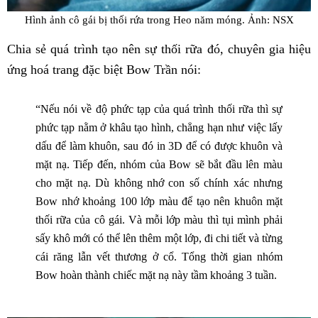
Hình ảnh cô gái bị thối rứa trong Heo năm móng. Ảnh: NSX
Chia sẻ quá trình tạo nên sự thối rữa đó, chuyên gia hiệu
ứng hoá trang đặc biệt Bow Trần nói:
“Nếu nói về độ phức tạp của quá trình thối rữa thì sự
phức tạp nằm ở khâu tạo hình, chẳng hạn như việc lấy
dấu để làm khuôn, sau đó in 3D để có được khuôn và
mặt nạ. Tiếp đến, nhóm của Bow sẽ bắt đầu lên màu
cho mặt nạ. Dù không nhớ con số chính xác nhưng
Bow nhớ khoảng 100 lớp màu để tạo nên khuôn mặt
thối rữa của cô gái. Và mỗi lớp màu thì tụi mình phải
sấy khô mới có thể lên thêm một lớp, đi chi tiết và từng
cái răng lẫn vết thương ở cổ. Tổng thời gian nhóm
Bow hoàn thành chiếc mặt nạ này tầm khoảng 3 tuần.