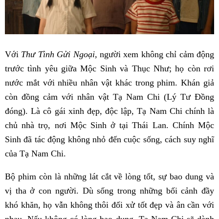
Với
Thư Tình Gửi Ngoại,
người xem không chỉ cảm động
trước tình yêu giữa Mộc Sinh và Thục Như; họ còn rơi
nước mắt với nhiều nhân vật khác trong phim. Khán giả
còn đồng cảm với nhân vật Tạ Nam Chi (Lý Tư Đồng
đóng). Là cô gái xinh đẹp, độc lập, Tạ Nam Chi chính là
chủ nhà trọ, nơi Mộc Sinh ở tại Thái Lan. Chính Mộc
Sinh đã tác động không nhỏ đến cuộc sống, cách suy nghĩ
của Tạ Nam Chi.
Bộ phim còn là những lát cắt về lòng tốt, sự bao dung và
vị tha ở con người. Dù sống trong những bối cảnh đầy
khó khăn, họ vẫn không thôi đối xử tốt đẹp và ân cần với
nhau. Nếu không có lòng bao dung, Tạ Nam Chi sẽ dành