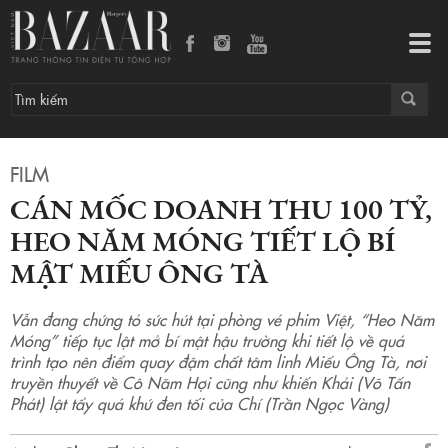
Cán mốc doanh thu 100 tỷ, Heo Năm Móng tiết lộ bí mật miếu ông Tà
Tog
navi
FILM
CÁN MỐC DOANH THU 100 TỶ,
HEO NĂM MÓNG TIẾT LỘ BÍ
MẬT MIẾU ÔNG TÀ
Vẫn đang chứng tỏ sức hút tại phòng vé phim Việt, “Heo Năm
Móng” tiếp tục lật mở bí mật hậu trường khi tiết lộ về quá
trình tạo nên điểm quay đậm chất tâm linh Miếu Ông Tà, nơi
truyền thuyết về Cô Năm Hợi cũng như khiến Khải (Võ Tấn
Phát) lật tẩy quá khứ đen tối của Chí (Trần Ngọc Vàng)