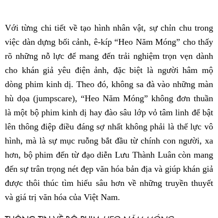
Với từng chi tiết về tạo hình nhân vật, sự chỉn chu trong
việc dàn dựng bối cảnh, ê-kíp “Heo Năm Móng” cho thấy
rõ những nỗ lực để mang đến trải nghiệm trọn vẹn dành
cho khán giả yêu điện ảnh, đặc biệt là người hâm mộ
dòng phim kinh dị. Theo đó, không sa đà vào những màn
hù dọa (jumpscare), “Heo Năm Móng” không đơn thuần
là một bộ phim kinh dị hay đào sâu lớp vỏ tâm linh để bật
lên thông điệp điều đáng sợ nhất không phải là thế lực vô
hình, mà là sự mục ruỗng bắt đầu từ chính con người, xa
hơn, bộ phim đến từ đạo diễn Lưu Thành Luân còn mang
đến sự trân trọng nét đẹp văn hóa bản địa và giúp khán giả
được thôi thúc tìm hiểu sâu hơn về những truyền thuyết
và giá trị văn hóa của Việt Nam.