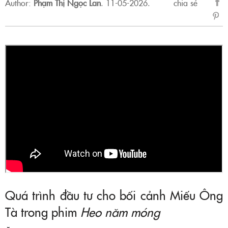
Author:
Phạm Thị Ngọc Lan
.
11-05-2026.
chia sẻ
sẻ
Fac
Quá trình đầu tư cho bối cảnh Miếu Ông
Tà trong phim
Heo năm móng