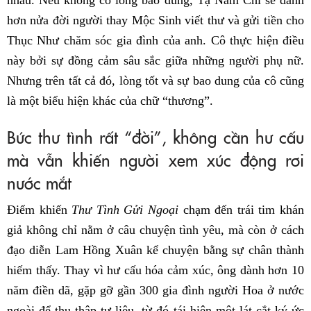
hơn nửa đời người thay Mộc Sinh viết thư và gửi tiền cho
Thục Như chăm sóc gia đình của anh. Cô thực hiện điều
này bởi sự đồng cảm sâu sắc giữa những người phụ nữ.
Nhưng trên tất cả đó, lòng tốt và sự bao dung của cô cũng
là một biểu hiện khác của chữ “thương”.
Bức thư tình rất “đời”, không cần hư cấu
mà vẫn khiến người xem xúc động rơi
nước mắt
Điểm khiến
Thư Tình Gửi Ngoại
chạm đến trái tim khán
giả không chỉ nằm ở câu chuyện tình yêu, mà còn ở cách
đạo diễn Lam Hồng Xuân kể chuyện bằng sự chân thành
hiếm thấy. Thay vì hư cấu hóa cảm xúc, ông dành hơn 10
năm điền dã, gặp gỡ gần 300 gia đình người Hoa ở nước
ngoài để thu thập tư liệu, từ đó tái hiện một lát cắt ký ức