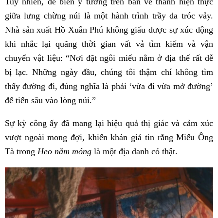
Tuy nhiên, để biến ý tưởng trên bản vẽ thành hiện thực
giữa lưng chừng núi là một hành trình trầy da tróc vảy.
Nhà sản xuất Hồ Xuân Phú không giấu được sự xúc động
khi nhắc lại quãng thời gian vất vả tìm kiếm và vận
chuyển vật liệu: “Nơi đặt ngôi miếu nằm ở địa thế rất dễ
bị lạc. Những ngày đầu, chúng tôi thậm chí không tìm
thấy đường đi, đúng nghĩa là phải ‘vừa đi vừa mở đường’
để tiến sâu vào lòng núi.”
Sự kỳ công ấy đã mang lại hiệu quả thị giác và cảm xúc
vượt ngoài mong đợi, khiến khán giả tin rằng Miếu Ông
Tà trong
Heo năm móng
là một địa danh có thật.