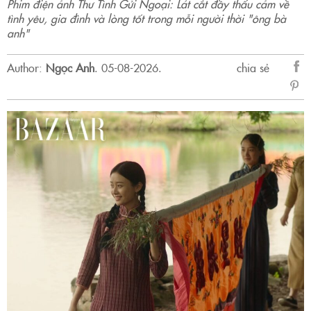
Phim điện ảnh Thư Tình Gửi Ngoại: Lát cắt đầy thấu cảm về
tình yêu, gia đình và lòng tốt trong mỗi người thời "ông bà
anh"
Author:
Ngọc Anh
.
05-08-2026.
chia sẻ
sẻ
Fac