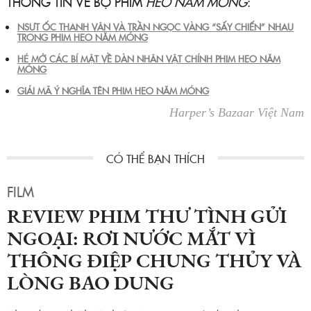
THÔNG TIN VỀ BỘ PHIM
HEO NĂM MÓNG
:
NSƯT ỐC THANH VÂN VÀ TRẦN NGỌC VÀNG “SẤY CHIẾN” NHAU
TRONG PHIM HEO NĂM MÓNG
HÉ MỞ CÁC BÍ MẬT VỀ DÀN NHÂN VẬT CHÍNH PHIM HEO NĂM
MÓNG
GIẢI MÃ Ý NGHĨA TÊN PHIM HEO NĂM MÓNG
Harper’s Bazaar Việt Nam
FILM
REVIEW PHIM THƯ TÌNH GỬI
NGOẠI: RƠI NƯỚC MẮT VÌ
THÔNG ĐIỆP CHUNG THỦY VÀ
LÒNG BAO DUNG