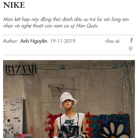
NIKE
Màn kết hợp này đồng thời đánh dấu sự trở lại với làng âm
nhạc và nghệ thuật của nam ca sỹ Hàn Quốc
Author:
Anh Nguyễn
.
19-11-2019.
chia sẻ
sẻ
Fac