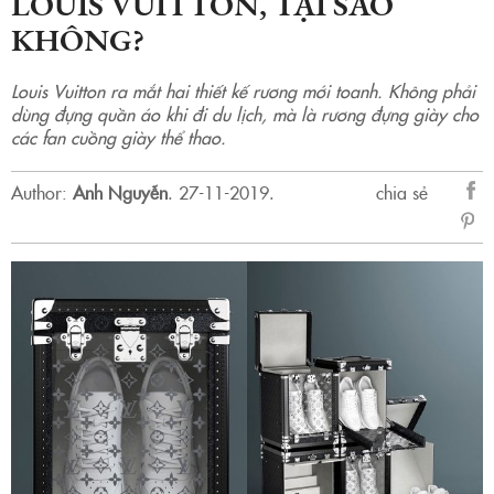
LOUIS VUITTON, TẠI SAO
KHÔNG?
Louis Vuitton ra mắt hai thiết kế rương mới toanh. Không phải
dùng đựng quần áo khi đi du lịch, mà là rương đựng giày cho
các fan cuồng giày thể thao.
Author:
Anh Nguyễn
.
27-11-2019.
chia sẻ
sẻ
Fac