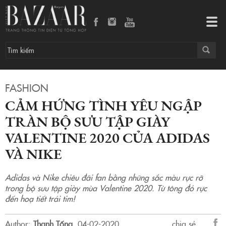
CẢM HỨNG TÌNH YÊU NGẬP TRÀN BỘ SƯU TẬP GIÀY VALENTINE 2020 CỦA ADIDAS VÀ NIKE
Tog
navi
FASHION
CẢM HỨNG TÌNH YÊU NGẬP
TRÀN BỘ SƯU TẬP GIÀY
VALENTINE 2020 CỦA ADIDAS
VÀ NIKE
Adidas và Nike chiêu đãi fan bằng những sắc màu rực rỡ
trong bộ sưu tập giày mùa Valentine 2020. Từ tông đỏ rực
đến hoạ tiết trái tim!
Author:
Thanh Tống
.
04-02-2020.
chia sẻ