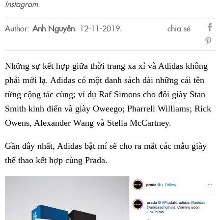
Instagram.
Author:
Anh Nguyễn
.
12-11-2019.
chia sẻ
sẻ
Fac
Những sự kết hợp giữa thời trang xa xỉ và Adidas không
phải mới lạ. Adidas có một danh sách dài những cái tên
từng cộng tác cùng; ví dụ Raf Simons cho đôi giày Stan
Smith kinh điển và giày Oweego; Pharrell Williams; Rick
Owens, Alexander Wang và Stella McCartney.
Gần đây nhất, Adidas bật mí sẽ cho ra mắt các mẫu giày
thể thao kết hợp cùng Prada.