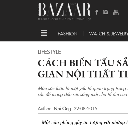
Toggle
FASHION
WATCH & JEWELR
navigation
LIFESTYLE
CÁCH BIẾN TẤU 
GIAN NỘI THẤT 
Màu sắc luôn là một yếu tố quan trọng trong t
sắc để mang đến sức sống mới cho tổ ấm của
Author:
Nhi Ong
.
22-08-2015.
Một căn phòng gây ấn tượng với những h