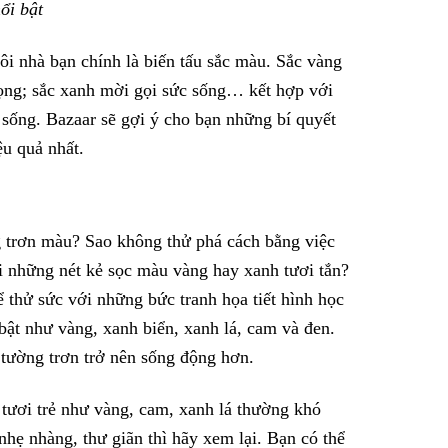
ổi bật
ôi nhà bạn chính là biến tấu sắc màu. Sắc vàng
trọng; sắc xanh mời gọi sức sống… kết hợp với
sống. Bazaar sẽ gợi ý cho bạn những bí quyết
ệu quả nhất.
 trơn màu? Sao không thử phá cách bằng việc
i những nét kẻ sọc màu vàng hay xanh tươi tắn?
ể thử sức với những bức tranh họa tiết hình học
bật như vàng, xanh biển, xanh lá, cam và đen.
tường trơn trở nên sống động hơn.
tươi trẻ như vàng, cam, xanh lá thường khó
hẹ nhàng, thư giãn thì hãy xem lại. Bạn có thể