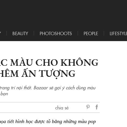
Y
BEAUTY
PHOTOSHOOTS
PEOPLE
LIFESTYL
SẮC MÀU CHO KHÔNG
THÊM ẤN TƯỢNG
rang trí nội thất. Bazaar sẽ gợi ý cách dùng màu
 bạn
chia sẻ
sẻ
ọa tiết hình học được tô bằng những màu pop
Facebook