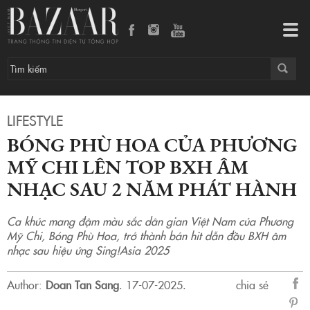
Bóng Phù Hoa của Phương Mỹ Chi lên top BXH âm nhạc sau 2 năm phát hành
Tog
navi
LIFESTYLE
BÓNG PHÙ HOA CỦA PHƯƠNG
MỸ CHI LÊN TOP BXH ÂM
NHẠC SAU 2 NĂM PHÁT HÀNH
Ca khúc mang đậm màu sắc dân gian Việt Nam của Phương
Mỹ Chi, Bóng Phù Hoa, trở thành bản hit dẫn đầu BXH âm
nhạc sau hiệu ứng Sing!Asia 2025
Author:
Doan Tan Sang
.
17-07-2025.
chia sẻ
sẻ