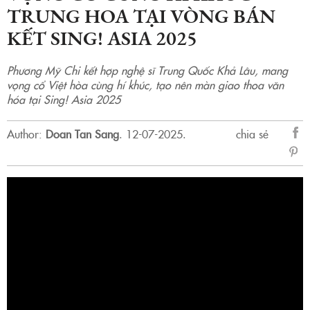
TRUNG HOA TẠI VÒNG BÁN
KẾT SING! ASIA 2025
Phương Mỹ Chi kết hợp nghệ sĩ Trung Quốc Khả Lâu, mang
vọng cổ Việt hòa cùng hí khúc, tạo nên màn giao thoa văn
hóa tại Sing! Asia 2025
Author:
Doan Tan Sang
.
12-07-2025.
chia sẻ
sẻ
Fac