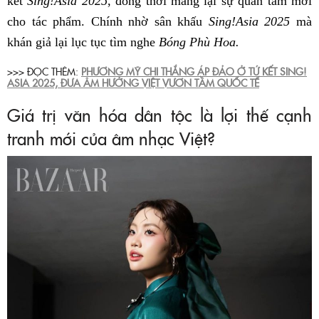
kết
Sing!Asia 2025
, đồng thời mang lại sự quan tâm mới
cho tác phẩm. Chính nhờ sân khấu
Sing!Asia 2025
mà
khán giả lại lục tục tìm nghe
Bóng Phù Hoa.
>>> ĐỌC THÊM:
PHƯƠNG MỸ CHI THẮNG ÁP ĐẢO Ở TỨ KẾT SING!
ASIA 2025, ĐƯA ÂM HƯỞNG VIỆT VƯƠN TẦM QUỐC TẾ
Giá trị văn hóa dân tộc là lợi thế cạnh
tranh mới của âm nhạc Việt?