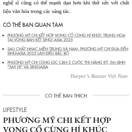
nghệ sĩ cũng có thể mạnh dạn hơn khi thử sức với chất
liệu văn hóa trong các sáng tác.
CÓ THỂ BẠN QUAN TÂM
PHƯƠNG MỸ CHI KẾT HỢP VỌNG CỔ CÙNG HÍ KHÚC TRUNG HOA
TẠI VÒNG BÁN KẾT SING! ASIA 2025
SAU CHẤT NHẠC MIỀN TRUNG VÀ NAM, PHƯƠNG MỸ CHI ĐƯA ĐẾN
SING!ASIA 2025 LÀN ĐIỆU BẮC BỘ
PHƯƠNG MỸ CHI CÙNG LÚC CÂN 2 CUỘC THI NẶNG KÝ, EM XINH
“SAY HI” VÀ SING!ASIA
Harper’s Bazaar Việt Nam
LIFESTYLE
PHƯƠNG MỸ CHI KẾT HỢP
VỌNG CỔ CÙNG HÍ KHÚC