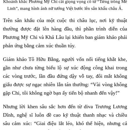
Khoảnh khắc Phương Mỹ Chi cất giọng vọng cổ từ “Tiếng trống Mê
Linh”, mang hình ảnh nữ tướng Việt bước lên sân khấu châu Á.
Trên sân khấu của một cuộc thi châu lục, nơi kỹ thuật
thường được đặt lên hàng đầu, thì phần trình diễn của
Phương Mỹ Chi và Khả Lâu lại khiến ban giám khảo phải
phản ứng bằng cảm xúc thuần túy.
Giám khảo Tô Hữu Bằng, người vốn nổi tiếng khắt khe,
gần như chưa từng biểu lộ sự xúc động công khai trong
các vòng trước, lần đầu đứng dậy vỗ tay, đôi mắt không
giấu được sự ngạc nhiên lẫn tán thưởng: “Vài vòng không
gặp Chi, tôi không ngờ bạn ấy tiến bộ nhanh đến vậy!”
Nhưng lời khen sâu sắc hơn đến từ diva Trương Lương
Dĩnh, nghệ sĩ luôn đề cao kỹ thuật thanh nhạc và chiều
sâu cảm xúc: “Giai điệu lắt léo, khó thể hiện, nhưng cả