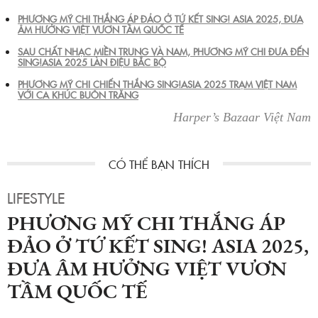
PHƯƠNG MỸ CHI THẮNG ÁP ĐẢO Ở TỨ KẾT SING! ASIA 2025, ĐƯA
ÂM HƯỞNG VIỆT VƯƠN TẦM QUỐC TẾ
SAU CHẤT NHẠC MIỀN TRUNG VÀ NAM, PHƯƠNG MỸ CHI ĐƯA ĐẾN
SING!ASIA 2025 LÀN ĐIỆU BẮC BỘ
PHƯƠNG MỸ CHI CHIẾN THẮNG SING!ASIA 2025 TRẠM VIỆT NAM
VỚI CA KHÚC BUÔN TRĂNG
Harper’s Bazaar Việt Nam
LIFESTYLE
PHƯƠNG MỸ CHI THẮNG ÁP
ĐẢO Ở TỨ KẾT SING! ASIA 2025,
ĐƯA ÂM HƯỞNG VIỆT VƯƠN
TẦM QUỐC TẾ