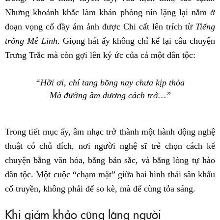
Nhưng khoảnh khắc làm khán phòng nín lặng lại nằm ở
đoạn vọng cổ đầy ám ảnh được Chi cất lên trích từ
Tiếng
trống Mê Linh
. Giọng hát ấy không chỉ kể lại câu chuyện
Trưng Trắc mà còn gợi lên ký ức của cả một dân tộc:
“Hỡi ơi, chí tang bồng nay chưa kịp thỏa
Mà đường âm dương cách trở…”
Trong tiết mục ấy, âm nhạc trở thành một hành động nghệ
thuật có chủ đích, nơi người nghệ sĩ trẻ chọn cách kể
chuyện bằng văn hóa, bằng bản sắc, và bằng lòng tự hào
dân tộc. Một cuộc “chạm mặt” giữa hai hình thái sân khấu
cổ truyền, không phải để so kè, mà để cùng tỏa sáng.
Khi giám khảo cũng lặng người