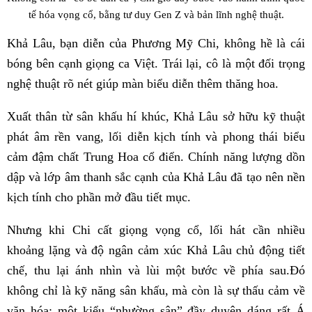
tế hóa vọng cổ, bằng tư duy Gen Z và bản lĩnh nghệ thuật.
Khả Lâu, bạn diễn của Phương Mỹ Chi, không hề là cái
bóng bên cạnh giọng ca Việt. Trái lại, cô là một đối trọng
nghệ thuật rõ nét giúp màn biểu diễn thêm thăng hoa.
Xuất thân từ sân khấu hí khúc, Khả Lâu sở hữu kỹ thuật
phát âm rền vang, lối diễn kịch tính và phong thái biểu
cảm đậm chất Trung Hoa cổ điển. Chính năng lượng dồn
dập và lớp âm thanh sắc cạnh của Khả Lâu đã tạo nên nền
kịch tính cho phần mở đầu tiết mục.
Nhưng khi Chi cất giọng vọng cổ, lối hát cần nhiều
khoảng lặng và độ ngân cảm xúc Khả Lâu chủ động tiết
chế, thu lại ánh nhìn và lùi một bước về phía sau.Đó
không chỉ là kỹ năng sân khấu, mà còn là sự thấu cảm về
văn hóa: một kiểu “nhường sân” đầy duyên dáng rất Á