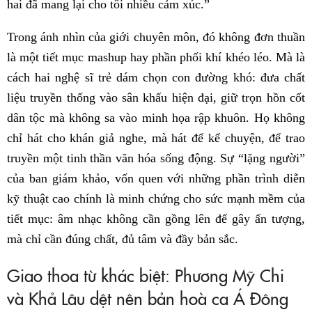
hai đã mang lại cho tôi nhiều cảm xúc.”
Trong ánh nhìn của giới chuyên môn, đó không đơn thuần
là một tiết mục mashup hay phần phối khí khéo léo. Mà là
cách hai nghệ sĩ trẻ dám chọn con đường khó: đưa chất
liệu truyền thống vào sân khấu hiện đại, giữ trọn hồn cốt
dân tộc mà không sa vào minh họa rập khuôn. Họ không
chỉ hát cho khán giả nghe, mà hát để kể chuyện, để trao
truyền một tinh thần văn hóa sống động. Sự “lặng người”
của ban giám khảo, vốn quen với những phần trình diễn
kỹ thuật cao chính là minh chứng cho sức mạnh mềm của
tiết mục: âm nhạc không cần gồng lên để gây ấn tượng,
mà chỉ cần đúng chất, đủ tâm và đầy bản sắc.
Giao thoa từ khác biệt: Phương Mỹ Chi
và Khả Lâu dệt nên bản hoà ca Á Đông