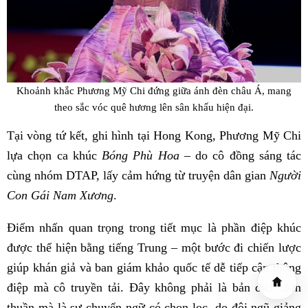
Khoảnh khắc Phương Mỹ Chi đứng giữa ánh đèn châu Á, mang
theo sắc vóc quê hương lên sân khấu hiện đại.
Tại vòng tứ kết, ghi hình tại Hong Kong, Phương Mỹ Chi
lựa chọn ca khúc
Bóng Phù Hoa
– do cô đồng sáng tác
cùng nhóm DTAP, lấy cảm hứng từ truyện dân gian
Người
Con Gái Nam Xương
.
Điểm nhấn quan trọng trong tiết mục là phần điệp khúc
được thể hiện bằng tiếng Trung – một bước đi chiến lược
giúp khán giả và ban giám khảo quốc tế dễ tiếp cận thông
điệp mà cô truyền tải. Đây không phải là bản dịch đơn
thuần mà là sự chuyển ngữ có chọn lọc, do đội ngũ giảng