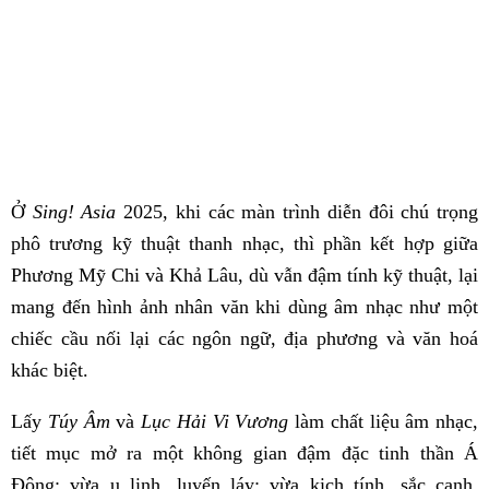
Ở
Sing! Asia
2025, khi các màn trình diễn đôi chú trọng
phô trương kỹ thuật thanh nhạc, thì phần kết hợp giữa
Phương Mỹ Chi và Khả Lâu, dù vẫn đậm tính kỹ thuật, lại
mang đến hình ảnh nhân văn khi dùng âm nhạc như một
chiếc cầu nối lại các ngôn ngữ, địa phương và văn hoá
khác biệt.
Lấy
Túy Âm
và
Lục Hải Vi Vương
làm chất liệu âm nhạc,
tiết mục mở ra một không gian đậm đặc tinh thần Á
Đông: vừa u linh, luyến láy; vừa kịch tính, sắc cạnh.