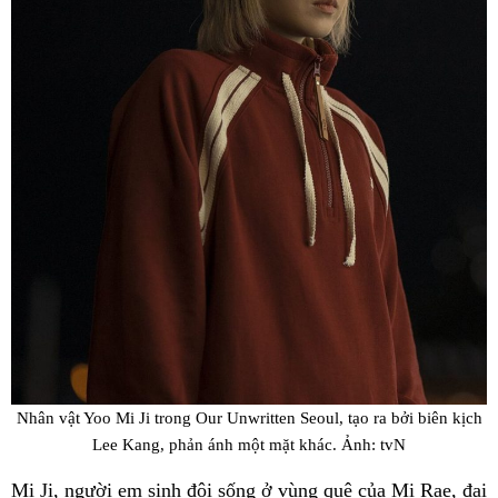
Nhân vật Yoo Mi Ji trong Our Unwritten Seoul, tạo ra bởi biên kịch
Lee Kang, phản ánh một mặt khác. Ảnh: tvN
Mi Ji, người em sinh đôi sống ở vùng quê của Mi Rae, đại