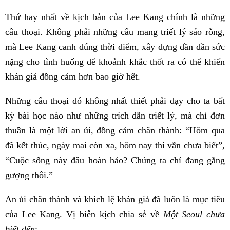
Thứ hay nhất về kịch bản của Lee Kang chính là những
câu thoại. Không phải những câu mang triết lý sáo rỗng,
mà Lee Kang canh đúng thời điểm, xây dựng dần dần sức
nặng cho tình huống để khoảnh khắc thốt ra có thể khiến
khán giả đồng cảm hơn bao giờ hết.
Những câu thoại đó không nhất thiết phải dạy cho ta bất
kỳ bài học nào như những trích dẫn triết lý, mà chỉ đơn
thuần là một lời an ủi, đồng cảm chân thành: “Hôm qua
đã kết thúc, ngày mai còn xa, hôm nay thì vẫn chưa biết”,
“Cuộc sống này đâu hoàn hảo? Chúng ta chỉ đang gắng
gượng thôi.”
An ủi chân thành và khích lệ khán giả đã luôn là mục tiêu
của Lee Kang. Vị biên kịch chia sẻ về
Một Seoul chưa
biết đến
: