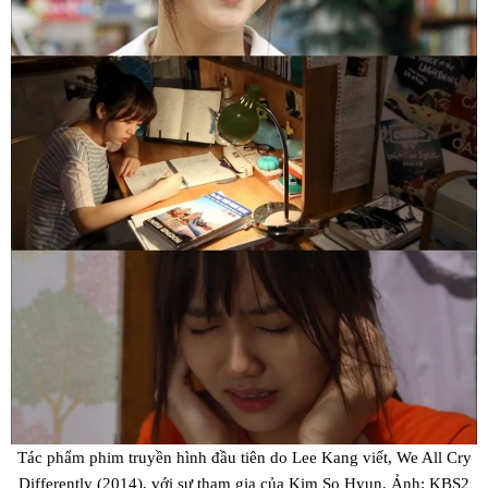
Tác phẩm phim truyền hình đầu tiên do Lee Kang viết, We All Cry
Differently (2014), với sự tham gia của Kim So Hyun. Ảnh: KBS2