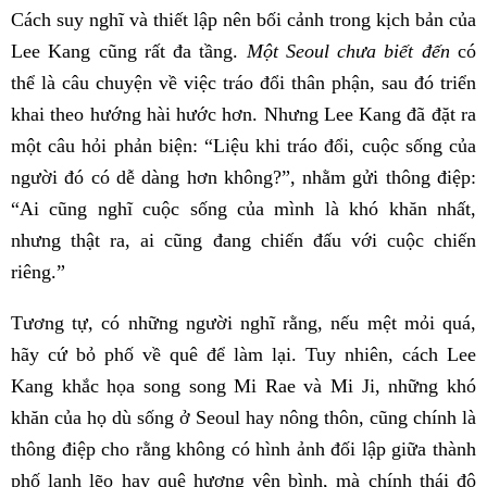
Cách suy nghĩ và thiết lập nên bối cảnh trong kịch bản của
Lee Kang cũng rất đa tầng.
Một Seoul chưa biết đến
có
thể là câu chuyện về việc tráo đổi thân phận, sau đó triển
khai theo hướng hài hước hơn. Nhưng Lee Kang đã đặt ra
một câu hỏi phản biện: “Liệu khi tráo đổi, cuộc sống của
người đó có dễ dàng hơn không?”, nhằm gửi thông điệp:
“Ai cũng nghĩ cuộc sống của mình là khó khăn nhất,
nhưng thật ra, ai cũng đang chiến đấu với cuộc chiến
riêng.”
Tương tự, có những người nghĩ rằng, nếu mệt mỏi quá,
hãy cứ bỏ phố về quê để làm lại. Tuy nhiên, cách Lee
Kang khắc họa song song Mi Rae và Mi Ji, những khó
khăn của họ dù sống ở Seoul hay nông thôn, cũng chính là
thông điệp cho rằng không có hình ảnh đối lập giữa thành
phố lạnh lẽo hay quê hương yên bình, mà chính thái độ