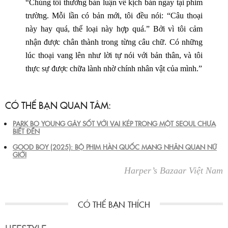
“Chúng tôi thường bàn luận về kịch bản ngay tại phim
trường. Mỗi lần có bản mới, tôi đều nói: “Câu thoại
này hay quá, thể loại này hợp quá.” Bởi vì tôi cảm
nhận được chân thành trong từng câu chữ. Có những
lúc thoại vang lên như lời tự nói với bản thân, và tôi
thực sự được chữa lành nhờ chính nhân vật của mình.”
CÓ THỂ BẠN QUAN TÂM:
PARK BO YOUNG GÂY SỐT VỚI VAI KÉP TRONG MỘT SEOUL CHƯA
BIẾT ĐẾN
GOOD BOY (2025): BỘ PHIM HÀN QUỐC MANG NHÃN QUAN NỮ
GIỚI
Harper’s Bazaar Việt Nam