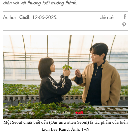
diện với vết thương tuổi trưởng thành.
Author:
Cecil
.
12-06-2025.
chia sẻ
sẻ
Fac
Một Seoul chưa biết đến (Our unwritten Seoul) là tác phẩm của biên
kịch Lee Kang. Ảnh: TvN