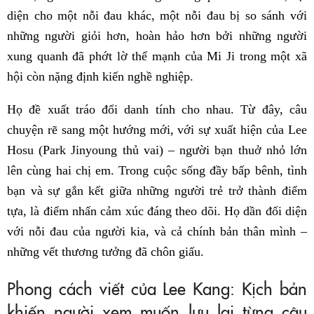
diện cho một nỗi đau khác, một nỗi đau bị so sánh với
những người giỏi hơn, hoàn hảo hơn bởi những người
xung quanh đã phớt lờ thế mạnh của Mi Ji trong một xã
hội còn nặng định kiến nghề nghiệp.
Họ đề xuất tráo đổi danh tính cho nhau. Từ đây, câu
chuyện rẽ sang một hướng mới, với sự xuất hiện của Lee
Hosu (Park Jinyoung thủ vai) – người bạn thuở nhỏ lớn
lên cùng hai chị em. Trong cuộc sống đầy bấp bênh, tình
bạn và sự gắn kết giữa những người trẻ trở thành điểm
tựa, là điểm nhấn cảm xúc đáng theo dõi. Họ dần đối diện
với nỗi đau của người kia, và cả chính bản thân mình –
những vết thương tưởng đã chôn giấu.
Phong cách viết của Lee Kang: Kịch bản
khiến người xem muốn lưu lại từng câu