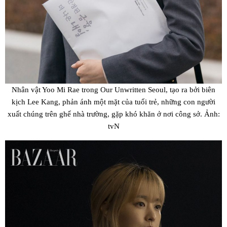
Nhân vật Yoo Mi Rae trong Our Unwritten Seoul, tạo ra bởi biên
kịch Lee Kang, phản ánh một mặt của tuổi trẻ, những con người
xuất chúng trên ghế nhà trường, gặp khó khăn ở nơi công sở. Ảnh:
tvN