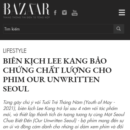
Biên kịch Lee Kang bảo chứng chất lượng cho phim Our Unwritten Seoul
Tog
navi
LIFESTYLE
BIÊN KỊCH LEE KANG BẢO
CHỨNG CHẤT LƯỢNG CHO
PHIM OUR UNWRITTEN
SEOUL
Từng gây chú ý với Tuổi Trẻ Tháng Năm (Youth of May -
2021), biên kịch Lee Kang trở lại sau 4 năm với tác phẩm
mới, và thiết lập thành tích ấn tượng tương tự cùng Một Seoul
Chưa Biết Đến (Our Unwritten Seoul) - bộ phim mang đến sự
an ủi và đồng cảm dành cho những ai dám xem phim và đối