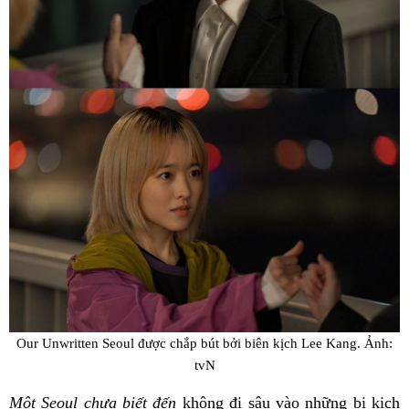
Our Unwritten Seoul được chắp bút bởi biên kịch Lee Kang. Ảnh:
tvN
Một Seoul chưa biết đến
không đi sâu vào những bi kịch