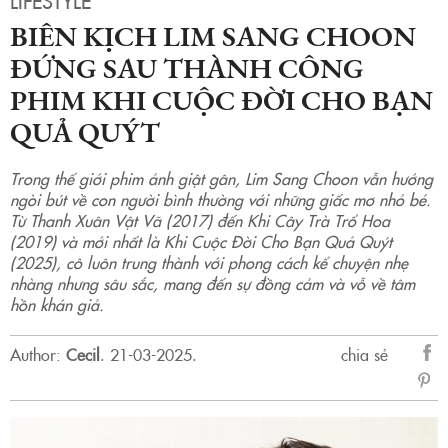
LIFESTYLE
BIÊN KỊCH LIM SANG CHOON
ĐỨNG SAU THÀNH CÔNG
PHIM KHI CUỘC ĐỜI CHO BẠN
QUẢ QUÝT
Trong thế giới phim ảnh giật gân, Lim Sang Choon vẫn hướng
ngòi bút về con người bình thường với những giấc mơ nhỏ bé.
Từ Thanh Xuân Vật Vã (2017) đến Khi Cây Trà Trổ Hoa
(2019) và mới nhất là Khi Cuộc Đời Cho Bạn Quả Quýt
(2025), cô luôn trung thành với phong cách kể chuyện nhẹ
nhàng nhưng sâu sắc, mang đến sự đồng cảm và vỗ về tâm
hồn khán giả.
Author:
Cecil
.
21-03-2025.
chia sẻ
sẻ
Fac