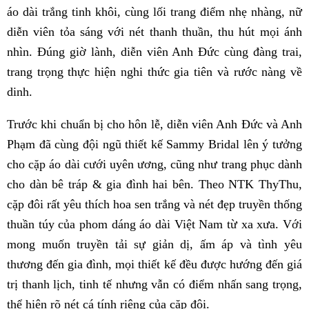
áo dài trắng tinh khôi, cùng lối trang điểm nhẹ nhàng, nữ
diễn viên tỏa sáng với nét thanh thuần, thu hút mọi ánh
nhìn. Đúng giờ lành, diễn viên Anh Đức cùng đàng trai,
trang trọng thực hiện nghi thức gia tiên và rước nàng về
dinh.
Trước khi chuẩn bị cho hôn lễ, diễn viên Anh Đức và Anh
Phạm đã cùng đội ngũ thiết kế Sammy Bridal lên ý tưởng
cho cặp áo dài cưới uyên ương, cũng như trang phục dành
cho dàn bê tráp & gia đình hai bên. Theo NTK ThyThu,
cặp đôi rất yêu thích hoa sen trắng và nét đẹp truyền thống
thuần túy của phom dáng áo dài Việt Nam từ xa xưa. Với
mong muốn truyền tải sự giản dị, ấm áp và tình yêu
thương đến gia đình, mọi thiết kế đều được hướng đến giá
trị thanh lịch, tinh tế nhưng vẫn có điểm nhấn sang trọng,
thể hiện rõ nét cá tính riêng của cặp đôi.