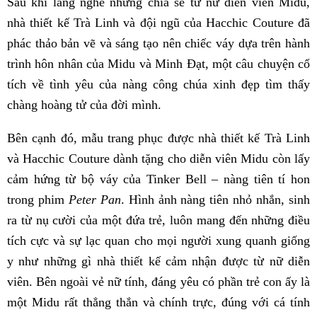
Sau khi lắng nghe những chia sẻ từ nữ diễn viên Midu,
nhà thiết kế Trà Linh và đội ngũ của Hacchic Couture đã
phác thảo bản vẽ và sáng tạo nên chiếc váy dựa trên hành
trình hôn nhân của Midu và Minh Đạt, một câu chuyện cổ
tích về tình yêu của nàng công chúa xinh đẹp tìm thấy
chàng hoàng tử của đời mình.
Bên cạnh đó, mẫu trang phục được nhà thiết kế Trà Linh
và Hacchic Couture dành tặng cho diễn viên Midu còn lấy
cảm hứng từ bộ váy của Tinker Bell – nàng tiên tí hon
trong phim
Peter Pan
. Hình ảnh nàng tiên nhỏ nhắn, sinh
ra từ nụ cười của một đứa trẻ, luôn mang đến những điều
tích cực và sự lạc quan cho mọi người xung quanh giống
y như những gì nhà thiết kế cảm nhận được từ nữ diễn
viên. Bên ngoài vẻ nữ tính, đáng yêu có phần trẻ con ấy là
một Midu rất thẳng thắn và chính trực, đúng với cá tính