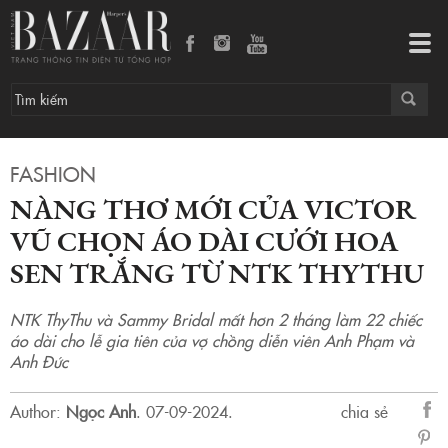
Nàng thơ mới của Victor Vũ chọn áo dài cưới hoa sen trắng từ NTK ThyThu
Tog
navi
FASHION
NÀNG THƠ MỚI CỦA VICTOR
VŨ CHỌN ÁO DÀI CƯỚI HOA
SEN TRẮNG TỪ NTK THYTHU
NTK ThyThu và Sammy Bridal mất hơn 2 tháng làm 22 chiếc
áo dài cho lễ gia tiên của vợ chồng diễn viên Anh Phạm và
Anh Đức
Author:
Ngọc Anh
.
07-09-2024.
chia sẻ
sẻ