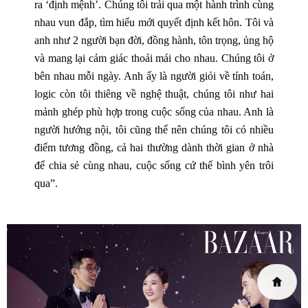
ra ‘định mệnh’. Chúng tôi trải qua một hành trình cùng
nhau vun đắp, tìm hiểu mới quyết định kết hôn. Tôi và
anh như 2 người bạn đời, đồng hành, tôn trọng, ủng hộ
và mang lại cảm giác thoải mái cho nhau. Chúng tôi ở
bên nhau mỗi ngày. Anh ấy là người giỏi về tính toán,
logic còn tôi thiêng về nghệ thuật, chúng tôi như hai
mảnh ghép phù hợp trong cuộc sống của nhau. Anh là
người hướng nội, tôi cũng thế nên chúng tôi có nhiều
điểm tương đồng, cả hai thường dành thời gian ở nhà
để chia sẻ cùng nhau, cuộc sống cứ thế bình yên trôi
qua”.