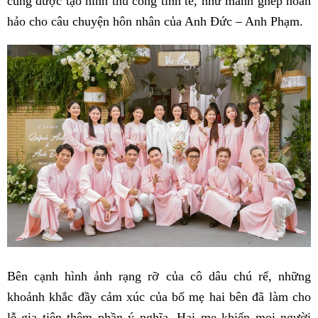
cũng được tạo hình thủ công tinh tế, như mảnh ghép hoàn
hảo cho câu chuyện hôn nhân của Anh Đức – Anh Phạm.
Bên cạnh hình ảnh rạng rỡ của cô dâu chú rể, những
khoảnh khắc đầy cảm xúc của bố mẹ hai bên đã làm cho
lễ gia tiên thêm phần ý nghĩa. Hai mẹ khiến mọi người