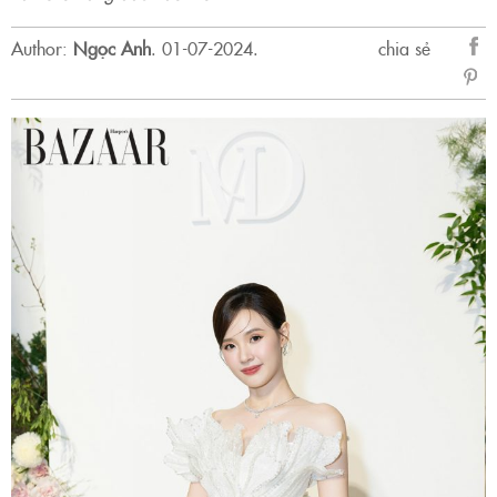
Author:
Ngọc Anh
.
01-07-2024.
chia sẻ
sẻ
Fac