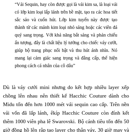
“Vải Sequin, hay còn được gọi là vải kim sa, là loại vải
có lớp kim loại lấp lánh trên bề mặt, tạo ra các hoa tiết
sắc sảo và cuốn hút. Lớp kim tuyến này được tạo
thành từ các mảnh kim loại nhỏ sáng hoặc các viên đá
quý sang trọng. Với khả năng bắt sáng và phản chiếu
ấn tượng, đây là chất liệu lý tưởng cho chiếc váy cưới,
giúp bộ trang phục nổi bật và thu hút ánh nhìn. Nó
mang lại cảm giác sang trọng và đẳng cấp, thể hiện
phong cách cá nhân của cô dâu”
Dù là váy cưới mini nhưng do kết hợp nhiều layer xếp
chồng lên nhau nên thiết kế Hacchic Couture dành cho
Midu tốn đến hơn 1000 mét vải sequin cao cấp. Trên nền
vải vốn đã lấp lánh, êkíp Hacchic Couture còn đính kết
thêm 1000 viên pha lê Swarovski. Bộ cánh tiêu tốn đến 50
giờ đồng hồ lên rập tạo layer cho thân váy, 30 giờ may và